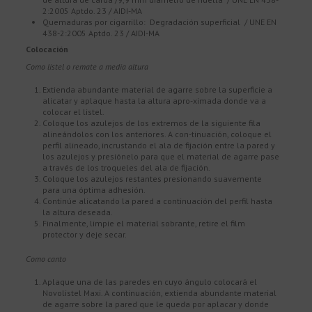
2:2005 Aptdo. 23 / AIDI-MA
Quemaduras por cigarrillo: Degradación superficial / UNE EN
438-2:2005 Aptdo. 23 / AIDI-MA
Colocación
Como listel o remate a media altura
Extienda abundante material de agarre sobre la superficie a
alicatar y aplaque hasta la altura apro-ximada donde va a
colocar el listel.
Coloque los azulejos de los extremos de la siguiente fila
alineándolos con los anteriores. A con-tinuación, coloque el
perfil alineado, incrustando el ala de fijación entre la pared y
los azulejos y presiónelo para que el material de agarre pase
a través de los troqueles del ala de fijación.
Coloque los azulejos restantes presionando suavemente
para una óptima adhesión.
Continúe alicatando la pared a continuación del perfil hasta
la altura deseada.
Finalmente, limpie el material sobrante, retire el film
protector y deje secar.
Como canto
Aplaque una de las paredes en cuyo ángulo colocará el
Novolistel Maxi. A continuación, extienda abundante material
de agarre sobre la pared que le queda por aplacar y donde