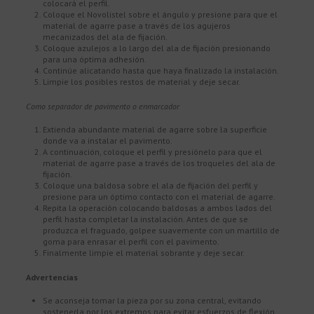
colocará el perfil.
Coloque el Novolistel sobre el ángulo y presione para que el
material de agarre pase a través de los agujeros
mecanizados del ala de fijación.
Coloque azulejos a lo largo del ala de fijación presionando
para una óptima adhesión.
Continúe alicatando hasta que haya finalizado la instalación.
Limpie los posibles restos de material y deje secar.
Como separador de pavimento o enmarcador
Extienda abundante material de agarre sobre la superficie
donde va a instalar el pavimento.
A continuación, coloque el perfil y presiónelo para que el
material de agarre pase a través de los troqueles del ala de
fijación.
Coloque una baldosa sobre el ala de fijación del perfil y
presione para un óptimo contacto con el material de agarre.
Repita la operación colocando baldosas a ambos lados del
perfil hasta completar la instalación. Antes de que se
produzca el fraguado, golpee suavemente con un martillo de
goma para enrasar el perfil con el pavimento.
Finalmente limpie el material sobrante y deje secar.
Advertencias
Se aconseja tomar la pieza por su zona central, evitando
sostenerla por los extremos para evitar esfuerzos de flexión