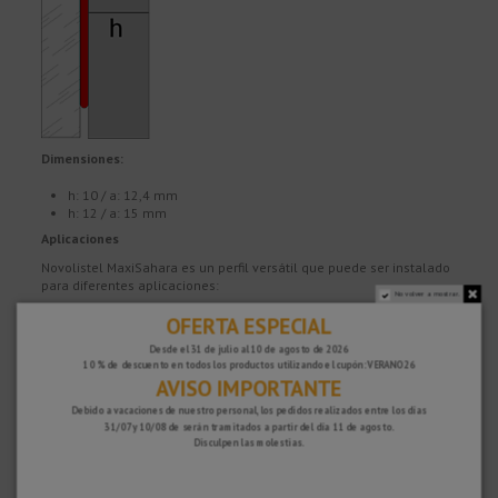
Dimensiones:
h: 10 / a: 12,4 mm
h: 12 / a: 15 mm
Aplicaciones
Novolistel MaxiSahara es un perfil versátil que puede ser instalado
para diferentes aplicaciones:
No volver a mostrar.
OFERTA ESPECIAL
- Como listel decorativo o remate a media altura
- Como canto
Desde el 31 de julio al 10 de agosto de 2026
- Como separador de pavimento o enmarcador
10 % de descuento en todos los productos utilizando el cupón: VERANO26
AVISO IMPORTANTE
La instalación de Maxi en exterior puede suponer una variación
natural en su color original, siendo sensiblemente superior en la
Debido a vacaciones de nuestro personal, los pedidos realizados entre los días
gama de colores tierra. Para evitar estas posibles variaciones de
31/07 y 10/08 de serán tramitados a partir del día 11 de agosto.
color ante
Disculpen las molestias.
la exposición solar continuada, recomendamos para exteriores la
instalación de la gama Maxisoho.