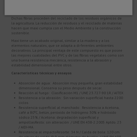
Materiales
Maxi es un material compuesto, perteneciente a la familia de los
WPC (Wood Plastic Composites), formado por PVC y fibras vegetales.
Dichas fibras proceden del reciclado de los residuos orgánicos de
la agricultura. La reducción de residuos y el reciclado de materias
hacen que maxi cumpla con el Medio Ambiente y la construcción
sostenible.
Maxi tiene un acabado original, similar a la madera y a los
elementos naturales, que se adapta a di-ferentes ambientes
decorativos. La principal ventaja de este compuesto es que posee
las mejores cualidades del PVC y de las fibras vegetales como son
una buena resistencia mecánica, resistencia a la abrasión y
estabilidad dimensional entre otros.
Características técnicas y ensayos
Absorción de agua: Absorción muy pequeña, gran estabilidad
dimensional. Conserva su peso después de secar.
Reacción al fuego: Clasificación M1 / UNE 23.727-90 1R / AITEX
Resistencia a la abrasión: Sin variación superficial hasta 2200
ciclos
Resistencia superficial al manchado: Resistencia a Acetona,
café a 80ºC, betún, peróxido de hidrógeno 30% e hidróxido
sódico 25% / Acetona: degradación superficial y
ampollasResto: sin alteración / UNE EN 438-2:2005 Aptdo. 23
/ AIDI-MA
Resistencia al impactoResorte: 34 N / Caída de bola: 120 cm.
de altura de caída /9,9 mm diámetro de huella / UNE EN 438-