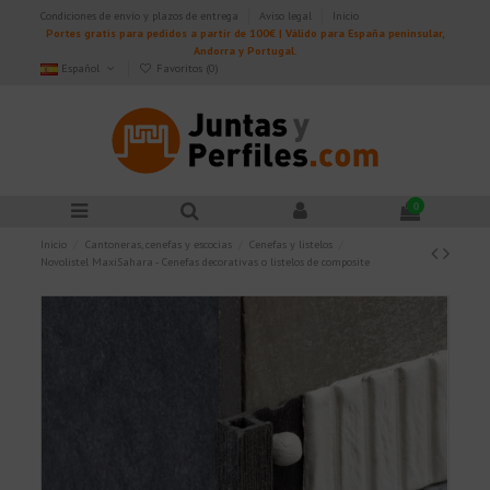
Condiciones de envío y plazos de entrega
Aviso legal
Inicio
Portes gratis para pedidos a partir de 100€ | Válido para España peninsular,
Andorra y Portugal.
Español
Favoritos (
0
)
0
Inicio
Cantoneras, cenefas y escocias
Cenefas y listelos
Novolistel MaxiSahara - Cenefas decorativas o listelos de composite