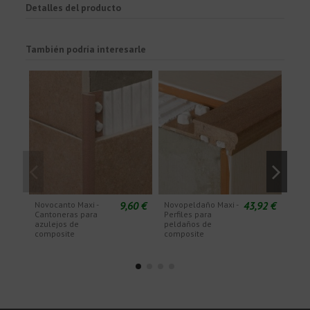
Detalles del producto
También podría interesarle
9,60 €
43,92 €
Novocanto Maxi -
Novopeldaño Maxi -
Nov
Cantoneras para
Perfiles para
Maxi
azulejos de
peldaños de
par
composite
composite
com