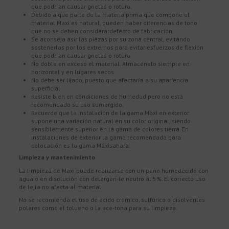
que podrían causar grietas o rotura.
Debido a que parte de la materia prima que compone el
material Maxi es natural, pueden haber diferencias de tono
que no se deben considerardefecto de fabricación.
Se aconseja asir las piezas por su zona central, evitando
sostenerlas por los extremos para evitar esfuerzos de flexión
que podrían causar grietas o rotura
No doble en exceso el material. Almacénelo siempre en
horizontal y en lugares secos
No debe ser lijado, puesto que afectaría a su apariencia
superficial
Resiste bien en condiciones de humedad pero no está
recomendado su uso sumergido.
Recuerde que la instalación de la gama Maxi en exterior
supone una variación natural en su color original, siendo
sensiblemente superior en la gama de colores tierra. En
instalaciones de exterior la gama recomendada para
colocación es la gama Maxisahara.
Limpieza y mantenimiento
La limpieza de Maxi puede realizarse con un paño humedecido con
agua o en disolución con detergen-te neutro al 5%. El correcto uso
de lejía no afecta al material.
No se recomienda el uso de ácido crómico, sulfúrico o disolventes
polares como el tolueno o la ace-tona para su limpieza.