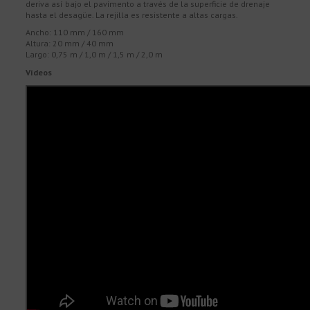
deriva así bajo el pavimento a través de la superficie de drenaje
hasta el desagüe. La rejilla es resistente a altas cargas.
Ancho: 110 mm / 160 mm
Altura: 20 mm / 40 mm
Largo: 0,75 m / 1,0 m / 1,5 m / 2,0 m
Vídeos