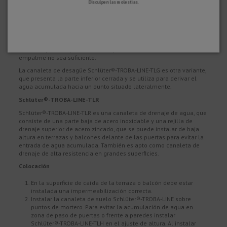
Disculpen las molestias.
El agua acumulada penetra a través de las perforaciones de la
canaleta de desagüe hasta el plano de la impermeabilización.
Desde ahí fluye a través de la superficie de drenaje, que está
instalada entre la impermeabilización y el pavimento, hasta el
desagüe. De este modo se evita la acumulación de agua en las
zonas de paso de puerta o en los puntos donde la altura de
empalme no sea suficiente.
La canaleta de desagüe Schlüter®-TROBA-LINE-TLG es otra variante,
que presenta la parte inferior cerrada y se utiliza para derivar el
agua acumulada hacia un punto situado lateralmente.
Schlüter®-TROBA-LINE-TLR
Schlüter®-TROBA-LINE-TLR es una canaleta de drenaje de agua, que
consiste de una parte baja de acero inoxidable y una rejilla de
drenaje superior de acero zincado, que se puede instalar de baja
altura en terrazas y balcones delante de las puertas para evitar la
entrada de agua acumulada. También es apto como canaleta de
drenaje de alta resistencia en grandes superﬁcies.
Colocación
En la superficie de caída de la terraza o balcón debe estar
instalada una impermeabilización correcta.
Instalar la canaleta de suelo Schlüter®-TROBA-LINE sobre
puntos de mortero. Para evitar la acumulación de agua en
zona de paso de puertas o frente a paredes instalar
Schlüter®-TROBA-LINE-TLH en el ajuste de altura. Al instalar