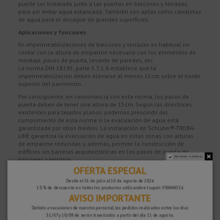
puede ser instalado junto a las puertas en balcones y terrazas,
para así evitar agua estancada. También son aptas como canaletas
de agua para el desagüe de grandes superficies.
Aplicaciones y funciones
En impermeabilizaciones de balcones y terrazas es habitual no
contar con la altura de empalme necesaria con los elementos de
montaje, pasos de puerta, levante de paredes, etc.
La norma DIN 18195, parte 5.7.1.6 establece que la
impermeabilización deben elevarse al menos 15cm sobre el borde
superior del pavimento.
Por consiguiente, en consonancia con esta norma, los pasos de
puerta deben de tener una altura de 15cm. Según las directrices
existentes para tejados planos, podemos prescindir del
cumplimiento de esta norma si la evacuación de agua está
garantizada por otros medios. La instalación de Schlüter®-TROBA-
LINE garantiza la evacuación de agua en estas zonas con alturas
de empalme reducidas y, además, permite la construcción de
edificios sin barreras arquitectónicas en los pasos de puerta de
No volver a mostrar.
balcones y terrazas.
OFERTA ESPECIAL
La canaleta de desagüe Schlüter®-TROBA-LINE-TL se compone de
dos piezas perforadas en forma de “U”, una inferior y otra superior,
Desde el 31 de julio al 10 de agosto de 2026
que se instalan sobre el drenaje Schlüter®-TROBA o Schlüter®-
10 % de descuento en todos los productos utilizando el cupón: VERANO26
AVISO IMPORTANTE
TROBA-PLUS.
Schlüter®-TROBA-LINE-TLR es una variante con rejilla en su parte
Debido a vacaciones de nuestro personal, los pedidos realizados entre los días
31/07 y 10/08 de serán tramitados a partir del día 11 de agosto.
superior que se inserta en la parte inferior de acero inoxidable.