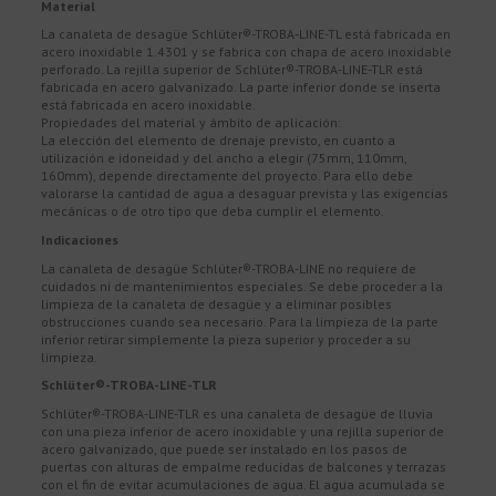
Material
La canaleta de desagüe Schlüter®-TROBA-LINE-TL está fabricada en
acero inoxidable 1.4301 y se fabrica con chapa de acero inoxidable
perforado. La rejilla superior de Schlüter®-TROBA-LINE-TLR está
fabricada en acero galvanizado. La parte inferior donde se inserta
está fabricada en acero inoxidable.
Propiedades del material y ámbito de aplicación:
La elección del elemento de drenaje previsto, en cuanto a
utilización e idoneidad y del ancho a elegir (75mm, 110mm,
160mm), depende directamente del proyecto. Para ello debe
valorarse la cantidad de agua a desaguar prevista y las exigencias
mecánicas o de otro tipo que deba cumplir el elemento.
Indicaciones
La canaleta de desagüe Schlüter®-TROBA-LINE no requiere de
cuidados ni de mantenimientos especiales. Se debe proceder a la
limpieza de la canaleta de desagüe y a eliminar posibles
obstrucciones cuando sea necesario. Para la limpieza de la parte
inferior retirar simplemente la pieza superior y proceder a su
limpieza.
Schlüter®-TROBA-LINE-TLR
Schlüter®-TROBA-LINE-TLR es una canaleta de desagüe de lluvia
con una pieza inferior de acero inoxidable y una rejilla superior de
acero galvanizado, que puede ser instalado en los pasos de
puertas con alturas de empalme reducidas de balcones y terrazas
con el fin de evitar acumulaciones de agua. El agua acumulada se