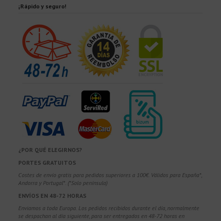
¡Rápido y seguro!
¿POR QUÉ ELEGIRNOS?
PORTES GRATUITOS
Costes de envío gratis para pedidos superiores a 100€. Válidos para España*,
Andorra y Portugal*. (*Solo península)
ENVÍOS EN 48-72 HORAS
Enviamos a toda Europa. Los pedidos recibidos durante el día, normalmente
se despachan al día siguiente, para ser entregados en 48-72 horas en