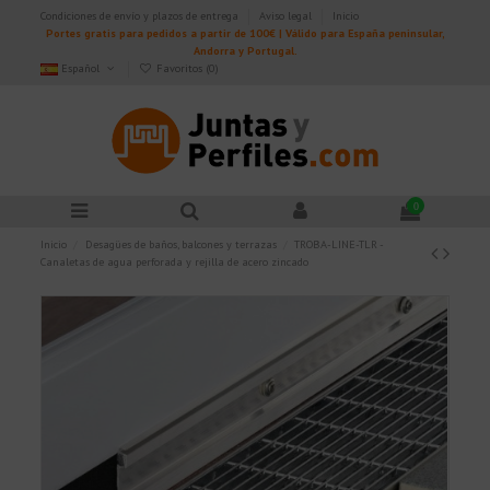
Condiciones de envío y plazos de entrega
Aviso legal
Inicio
Portes gratis para pedidos a partir de 100€ | Válido para España peninsular,
Andorra y Portugal.
Español
Favoritos (
0
)
0
Inicio
Desagües de baños, balcones y terrazas
TROBA-LINE-TLR -
Canaletas de agua perforada y rejilla de acero zincado