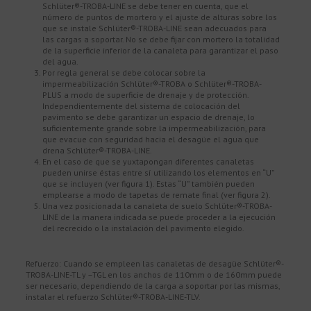
Schlüter®-TROBA-LINE se debe tener en cuenta, que el
número de puntos de mortero y el ajuste de alturas sobre los
que se instale Schlüter®-TROBA-LINE sean adecuados para
las cargas a soportar. No se debe fijar con mortero la totalidad
de la superficie inferior de la canaleta para garantizar el paso
del agua.
Por regla general se debe colocar sobre la
impermeabilización Schlüter®-TROBA o Schlüter®-TROBA-
PLUS a modo de superficie de drenaje y de protección.
Independientemente del sistema de colocación del
pavimento se debe garantizar un espacio de drenaje, lo
suficientemente grande sobre la impermeabilización, para
que evacue con seguridad hacia el desagüe el agua que
drena Schlüter®-TROBA-LINE.
En el caso de que se yuxtapongan diferentes canaletas
pueden unirse éstas entre sí utilizando los elementos en “U”
que se incluyen (ver figura 1). Estas “U” también pueden
emplearse a modo de tapetas de remate final (ver figura 2).
Una vez posicionada la canaleta de suelo Schlüter®-TROBA-
LINE de la manera indicada se puede proceder a la ejecución
del recrecido o la instalación del pavimento elegido.
Refuerzo: Cuando se empleen las canaletas de desagüe Schlüter®-
TROBA-LINE-TL y –TGL en los anchos de 110mm o de 160mm puede
ser necesario, dependiendo de la carga a soportar por las mismas,
instalar el refuerzo Schlüter®-TROBA-LINE-TLV.