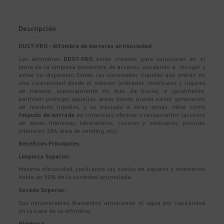
Descripción
DUST-PRO - Alfombra de barreras antisuciedad
Las alfombras
DUST-PRO
están creadas para soluciones en el
tema de la limpieza preventiva de accesos, ayudando a recoger y
evitar su dispersión. Evitan las suciedades líquidas que entran en
una colectividad desde el exterior (entradas, vestíbulos y lugares
de tránsito, especialmente en días de lluvia), e igualmente,
parmiten proteger aquellas áreas donde pueda existir generación
de residuos líquidos, y su traslado a otras zonas. Ideal como
felpudo de entrada
en comercios, oficinas o restaurantes (accesos
de áreas húmedas, laboratorios, cocinas y vestuarios, piscinas
interiores, SPA, área de vending, etc).
Beneficios Principales:
Limpieza Superior:
Máxima efectividad, cepillando las suelas de zapatos y reteniendo
hasta un 90% de la suciedad acumulada.
Secado Superior:
Sus innumerables filamentos almacenan el agua por capilaridad
en la base de la alfombra.
Higiénica: