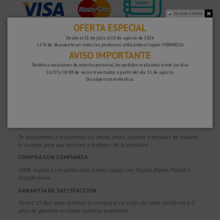
No volver a mostrar.
OFERTA ESPECIAL
¿POR QUÉ ELEGIRNOS?
Desde el 31 de julio al 10 de agosto de 2026
PORTES GRATUITOS
10 % de descuento en todos los productos utilizando el cupón: VERANO26
AVISO IMPORTANTE
Costes de envío gratis para pedidos superiores a 100€. Válidos para España*,
Andorra y Portugal*. (*Solo península)
Debido a vacaciones de nuestro personal, los pedidos realizados entre los días
31/07 y 10/08 de serán tramitados a partir del día 11 de agosto.
ENVÍOS EN 48-72 HORAS
Disculpen las molestias.
Enviamos a toda Europa. Los pedidos recibidos durante el día, normalmente
se despachan al día siguiente, para ser entregados en 48-72 horas en
Península una vez se han despachado. (Días laborales hábiles de lunes a
viernes)
MÁS DE 20 AÑOS DE EXPERIENCIA
Te asesoramos y resolvemos tus dudas antes, durante y después de realizar
la compra, para que aciertes y disfrutes de tu producto.
COMPRA CON CONFIANZA
100% segura y con protección, puedes pagar con Tarjeta, Bizum,
Paypal y
Transferencia.
GARANTÍA DE SATISFACCIÓN
Tienes 15 días para devolver tu compra si no estás del todo satisfecho y 2
años de garantía en todos nuestros productos.