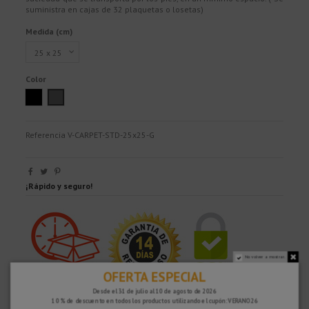
suministra en cajas de 32 plaquetas o losetas)
Medida (cm)
Color
Antracita
Grey
Referencia
V-CARPET-STD-25x25-G
¡Rápido y seguro!
No volver a mostrar.
OFERTA ESPECIAL
Desde el 31 de julio al 10 de agosto de 2026
10 % de descuento en todos los productos utilizando el cupón: VERANO26