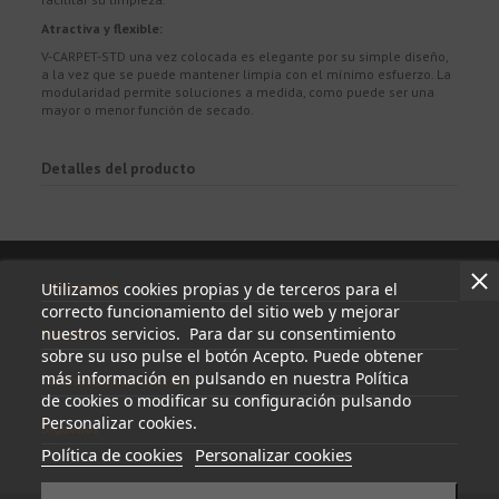
Atractiva y flexible:
V-CARPET-STD una vez colocada es elegante por su simple diseño,
a la vez que se puede mantener limpia con el mínimo esfuerzo. La
modularidad permite soluciones a medida, como puede ser una
mayor o menor función de secado.
Detalles del producto
Información
Utilizamos cookies propias y de terceros para el
correcto funcionamiento del sitio web y mejorar
nuestros servicios. Para dar su consentimiento
Mi cuenta
sobre su uso pulse el botón Acepto. Puede obtener
más información en pulsando en nuestra Política
Información de contacto
de cookies o modificar su configuración pulsando
Personalizar cookies.
Síguenos
Política de cookies
Personalizar cookies