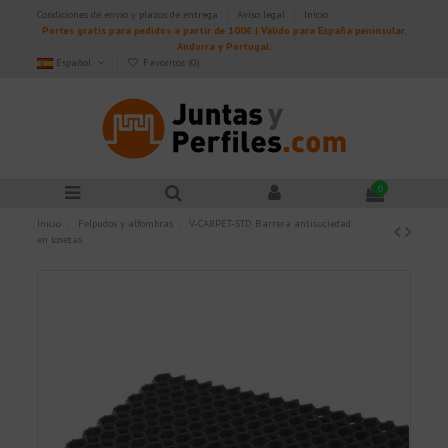
Condiciones de envío y plazos de entrega
Aviso legal
Inicio
Portes gratis para pedidos a partir de 100€ | Válido para España peninsular,
Andorra y Portugal.
Español
Favoritos (
0
)
0
Inicio
Felpudos y alfombras
V-CARPET-STD Barrera antisuciedad
en losetas