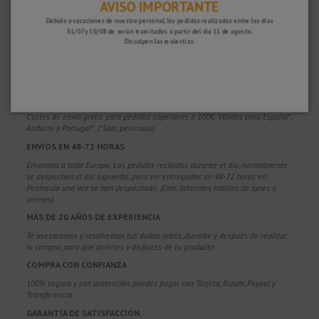
AVISO IMPORTANTE
Debido a vacaciones de nuestro personal, los pedidos realizados entre los días
31/07 y 10/08 de serán tramitados a partir del día 11 de agosto.
Disculpen las molestias.
¿POR QUÉ ELEGIRNOS?
PORTES GRATUITOS
Costes de envío gratis para pedidos superiores a 100€. Válidos para España*,
Andorra y Portugal*. (*Solo península)
ENVÍOS EN 48-72 HORAS
Enviamos a toda Europa. Los pedidos recibidos durante el día, normalmente
se despachan al día siguiente, para ser entregados en 48-72 horas en
Península una vez se han despachado. (Días laborales hábiles de lunes a
viernes)
MÁS DE 20 AÑOS DE EXPERIENCIA
Te asesoramos y resolvemos tus dudas antes, durante y después de realizar
la compra, para que aciertes y disfrutes de tu producto.
COMPRA CON CONFIANZA
100% segura y con protección, puedes pagar con Tarjeta, Bizum,
Paypal y
Transferencia.
GARANTÍA DE SATISFACCIÓN