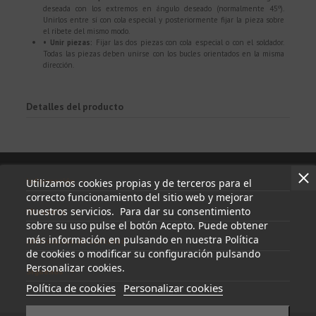
deseada con los extremos en ángulo deseado (normalmente 45º).
Unirlos entre sí con cola especial y posteriormente fijar la pieza sobre
el ribete del mismo modo.
• Unir piezas:
Fijar las dos piezas con cola especial o con el soldador.
Todas las piezas deben unirse con los bucles orientados en la misma
dirección.
Detalles del producto
Información
Utilizamos cookies propias y de terceros para el
correcto funcionamiento del sitio web y mejorar
nuestros servicios. Para dar su consentimiento
Mi cuenta
sobre su uso pulse el botón Acepto. Puede obtener
más información en pulsando en nuestra Política
Información de contacto
de cookies o modificar su configuración pulsando
Personalizar cookies.
Síguenos
Política de cookies
Personalizar cookies