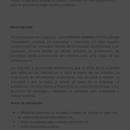
Tienes 15 días para devolver tu compra si no estás del todo satisfecho y 2
años de garantía en todos nuestros productos.
Descripción
Diseñada para ser instalada como PRIMERA BARRERA ANTISUCIEDAD
(suciedades sólidas), en exteriores e interiores, en toda aquella
colectividad con elevados niveles de circulación de personas, o en
cualquier acceso donde se desee prevenir la distribución de
suciedad sólida proveniente del exterior, todo a lo largo de las
instalaciones.
Los estudios y la realidad demuestran que un 80% de la suciedad
que entra en los inmuebles lo hace a través de las pisadas. La
colocación de alfombrillas protectoras, nos ayudará a retener la
suciedad y, por lo tanto, a añadir un paso en la limpieza: la
prevención. De esta manera reducimos el esfuerzo destinado a los
procesos de limpieza y hacemos el conjunto más sostenible y
menos costoso.
Áreas de Aplicación:
• Alfombrilla protectora en entradas o lugares de tránsito en todo tipo
de edificios, oficinas, tiendas, hoteles, etc.
• Suelos de autocares, yates, aviones, ascensores, etc
• Clubes deportivos y piscinas