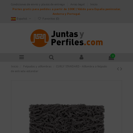
Condiciones de envío y plazos de entrega
Aviso legal
Inicio
Portes gratis para pedidos a partir de 100€ | Válido para España peninsular,
Andorra y Portugal.
Español
Favoritos (
0
)
0
Inicio
Felpudos y alfombras
CURLY STANDARD - Alfombra o felpudo
de entrada estandar