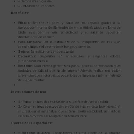
• Decoración en general.
• Protección de interiores.
Beneficios:
Eficacia:
Retiene el polvo y barro de los zapatos gracias a su
composición interna de filamentos de vinilo entrelazados en forma de
bucle, esto permite que la suciedad y el agua se depositen
directamente en el suelo
Fácil Limpieza:
Por la naturaleza de su composición de PVC que,
además, impide el desarrollo de hongos y bacterias.
Segura:
Es resistente y antideslizante.
Decorativa:
Disponible en 6 atractivos y elegantes colores,
presentados en rollo
Rentable:
Gran eficacia garantizada por su proceso de fabricación y los
controles de calidad que ha de superar.
Además, realiza una acción
preventiva que ahorra gastos posteriores de limpieza y mantenimiento
de los pavimentos.
Instrucciones de uso
1.-
Tomar las medidas exactas de la superficie del suelo a cubrir.
2.-
Cortar el trozo adecuado con un 2% de más en cada lado; no estirar
ni presionar el material, ya que al tener cierta elasticidad, las medidas
no serían correctas al recuperar su tensión inicial.
Operaciones especiales:
• Ribetear la pieza:
Cortar trozos de cinta ribete de la longitud