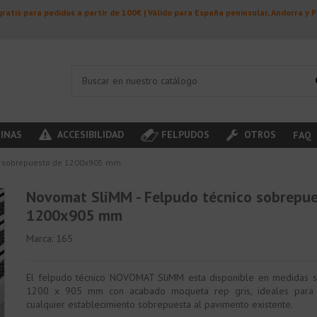
ratis para pedidos a partir de 100€ | Válido para España peninsular, Andorra y 
INAS
ACCESIBILIDAD
FELPUDOS
OTROS
FAQ
co sobrepuesto de 1200x905 mm
Novomat SliMM - Felpudo técnico sobrepu
1200x905 mm
Marca:
165
El felpudo técnico NOVOMAT SliMM esta disponible en medidas s
1200 x 905 mm con acabado moqueta rep gris, ideales para 
cualquier establecimiento sobrepuesta al pavimento existente.