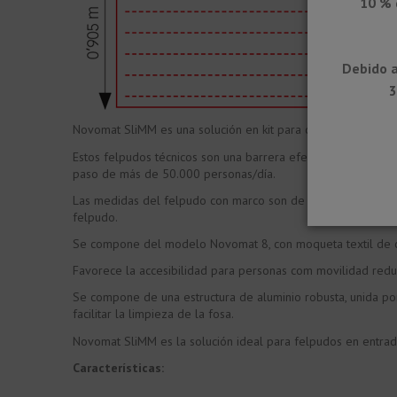
10 % 
Debido a
3
Novomat SliMM es una solución en kit para colocación en sup
Estos felpudos técnicos son una barrera efectiva para evita
paso de más de 50.000 personas/día.
Las medidas del felpudo con marco son de 1200x905 mm y se 
felpudo.
Se compone del modelo Novomat 8, con moqueta textil de colo
Favorece la accesibilidad para personas com movilidad reducid
Se compone de una estructura de aluminio robusta, unida por 
facilitar la limpieza de la fosa.
Novomat SliMM es la solución ideal para felpudos en entradas
Características: