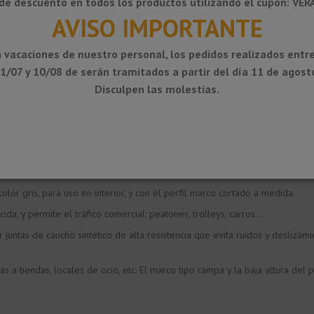
de descuento en todos los productos utilizando el cupón: VE
AVISO IMPORTANTE
 vacaciones de nuestro personal, los pedidos realizados entre
1/07 y 10/08 de serán tramitados a partir del día 11 de agost
Disculpen las molestias.
erficie, donde no haya foso y no se pueda invertir en obras.
r la entrada de polvo, humedad y suciedad, ofreciendo la máxima protección
sirve con moqueta textil de color gris. Se suministra con el perfil marc
r gris, para uso en interior, y con el perfil marco cortado a medida.
a, y permite el tráfico comercial: peatones, trolleys, carros...
juntas de caucho sintético de alta resistencia que evita ruidos y deslizam
 a tiendas, locales de ocio, etc. El marco tipo rampa y la baja altura del 