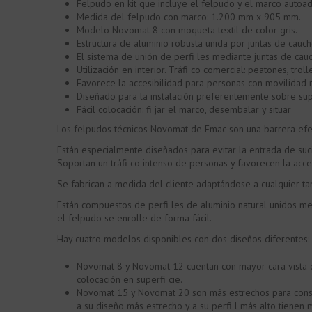
Felpudo en kit que incluye el felpudo y el marco autoa
Medida del felpudo con marco: 1.200 mm x 905 mm.
Modelo Novomat 8 con moqueta textil de color gris.
Estructura de aluminio robusta unida por juntas de caucho
El sistema de unión de perfi les mediante juntas de cau
Utilización en interior. Tráfi co comercial: peatones, trol
Favorece la accesibilidad para personas con movilidad 
Diseñado para la instalación preferentemente sobre sup
Fácil colocación: fi jar el marco, desembalar y situar
Los felpudos técnicos Novomat de Emac son una barrera efec
Están especialmente diseñados para evitar la entrada de suci
Soportan un tráfi co intenso de personas y favorecen la acc
Se fabrican a medida del cliente adaptándose a cualquier t
Están compuestos de perfi les de aluminio natural unidos me
el felpudo se enrolle de forma fácil.
Hay cuatro modelos disponibles con dos diseños diferentes:
Novomat 8 y Novomat 12 cuentan con mayor cara vista de
colocación en superfi cie.
Novomat 15 y Novomat 20 son más estrechos para conseg
a su diseño más estrecho y a su perfi l más alto tiene