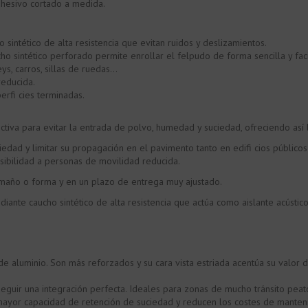
dhesivo cortado a medida.
 sintético de alta resistencia que evitan ruidos y deslizamientos.
cho sintético perforado permite enrollar el felpudo de forma sencilla y fa
leys, carros, sillas de ruedas…
reducida.
erfi cies terminadas.
tiva para evitar la entrada de polvo, humedad y suciedad, ofreciendo así 
edad y limitar su propagación en el pavimento tanto en edifi cios público
esibilidad a personas de movilidad reducida.
amaño o forma y en un plazo de entrega muy ajustado.
diante caucho sintético de alta resistencia que actúa como aislante acúst
 aluminio. Son más reforzados y su cara vista estriada acentúa su valor 
uir una integración perfecta. Ideales para zonas de mucho tránsito peato
n mayor capacidad de retención de suciedad y reducen los costes de manten