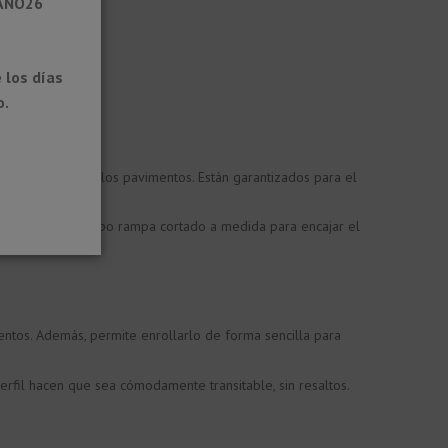
RANO26
 los días
o.
 y durabilidad a los pavimentos. Están garantizados para el
o autoadhesivo tipo rampa cortado a medida para encajar el
ientos. Además, permite enrollarlo de forma sencilla para
perfil hacen que sea cómodamente transitable, sin resaltos.