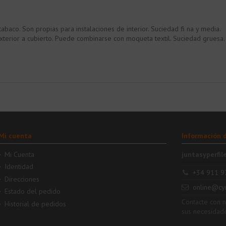
y tabaco. Son propias para instalaciones de interior. Suciedad fi na y media.
xterior a cubierto. Puede combinarse con moqueta textil. Suciedad gruesa.
Mi cuenta
Información 
Mi Cuenta
juntasyperfil
Identidad
+34 911 9
Direcciones
online@cy
Estado del pedido
Contacte con 
Historial de pedidos
sus necesidad