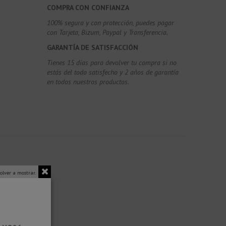
COMPRA CON CONFIANZA
100% segura y con protección, puedes pagar
con Tarjeta, Bizum,
Paypal y Transferencia.
GARANTÍA DE SATISFACCIÓN
Tienes 15 días para devolver tu compra si no
estás del todo satisfecho y 2 años de garantía
en todos nuestros productos.
olver a mostrar.