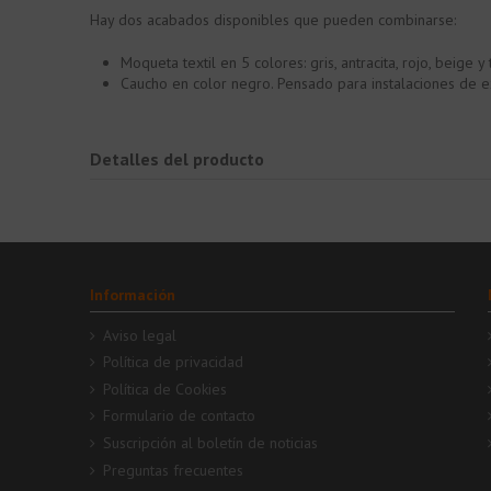
Hay dos acabados disponibles que pueden combinarse:
Moqueta textil en 5 colores: gris, antracita, rojo, beige 
Caucho en color negro. Pensado para instalaciones de e
Detalles del producto
Información
Aviso legal
Política de privacidad
Política de Cookies
Formulario de contacto
Suscripción al boletín de noticias
Preguntas frecuentes