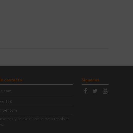
de contacto
Síguenos
es.com
75 128
mper.com
nosotros y le asesoramos para resolver
es.