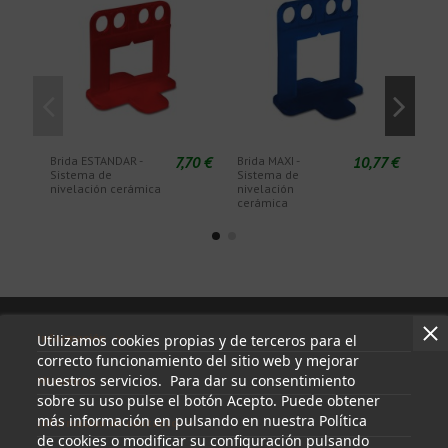
7,70 €
10,77 €
Brida ESTANDAR -
Brida MAXI -
CUÑA
Sistema de
Sistema de
nive
nivelación cerámica
nivelación
cerámica
Información
Utilizamos cookies propias y de terceros para el
correcto funcionamiento del sitio web y mejorar
nuestros servicios. Para dar su consentimiento
Mi cuenta
sobre su uso pulse el botón Acepto. Puede obtener
más información en pulsando en nuestra Política
Información de contacto
de cookies o modificar su configuración pulsando