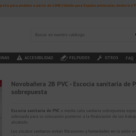
ratis para pedidos a partir de 100€ | Válido para España peninsular, Andorra y 
INAS
ACCESIBILIDAD
FELPUDOS
OTROS
FAQ
a
Novobañera 2B PVC - Escocia sanitaria de 
sobrepuesta
Escocia sanitaria de PVC
o media caña sanitaria sobrepuesta espe
adecuada para su colocación posterior a la finalización de los traba
alicatado.
Los zócalos sanitarios evitan filtraciones y humedades en la unión e