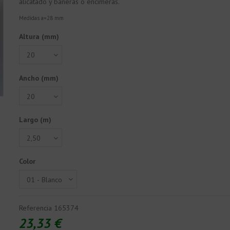
alicatado y bañeras o encimeras.
Medidas a=28 mm
Altura (mm)
Ancho (mm)
Largo (m)
Color
Referencia
165374
23,33 €