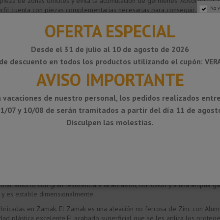
impieza de zonas difíciles y evita la acumulación de gérmenes. Absorbe las
No v
rfil cuenta con piezas complementarias necesarias para conseguir un acaba
OFERTA ESPECIAL
Desde el 31 de julio al 10 de agosto de 2026
de descuento en todos los productos utilizando el cupón: VE
AVISO IMPORTANTE
 vacaciones de nuestro personal, los pedidos realizados entre
1/07 y 10/08 de serán tramitados a partir del día 11 de agost
Disculpen las molestias.
 PVC-U (PVC flexible). El PVC-U facilita que el perfil se adapte al rincón 
 polar amorfo con gran resistencia a la abrasión, corrosión y a una amplia 
a y es estable dimensionalmente.
ricadas en Zamak. El Zamak es una aleación no ferrosa de Zinc con Alumi
ad plástica excelente.El acabado superficial que se les aplica los protege