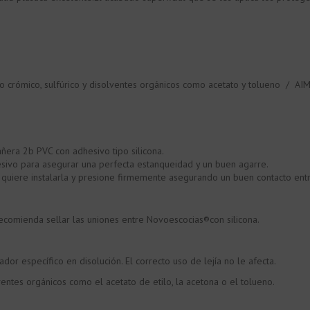
o crómico, sulfúrico y disolventes orgánicos como acetato y tolueno / AI
era 2b PVC con adhesivo tipo silicona.
esivo para asegurar una perfecta estanqueidad y un buen agarre.
uiere instalarla y presione firmemente asegurando un buen contacto entre
ecomienda sellar las uniones entre Novoescocias®con silicona.
or específico en disolución. El correcto uso de lejía no le afecta.
entes orgánicos como el acetato de etilo, la acetona o el tolueno.