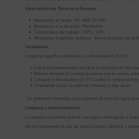
Características Técnicas y Ensayos
Resistencia al fuego: M2 (NBE-CPI-96)
Resistencia a la abrasión: Muy buena
Temperatura de trabajo: -10ºC / 60ºC
Resistencia a agentes químicos: Buena excepto con ácid
Instalación
Limpie la superficie destinada a la Novobañera 2b PVC:
Cubra abundantemente las caras posteriores de Novobañ
Rellene también la cavidad posterior con el mismo adh
Coloque la Novobañera 2b PVC contra el vértice donde q
Finalmente limpie el material sobrante y deje secar.
* En ambientes húmedos o en contacto directo con agua se r
Limpieza y mantenimiento
La limpieza se puede realizar con agua y detergente o limpiad
No se recomienda el uso de ácido crómico, sulfúrico o disolv