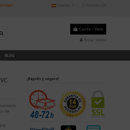
Portugal.
Español
Favoritos (
0
)
Carrito
/
Vacío
Iniciar sesión
BLOG
PVC
¡Rápido y seguro!
cialmente
jos de
ntre