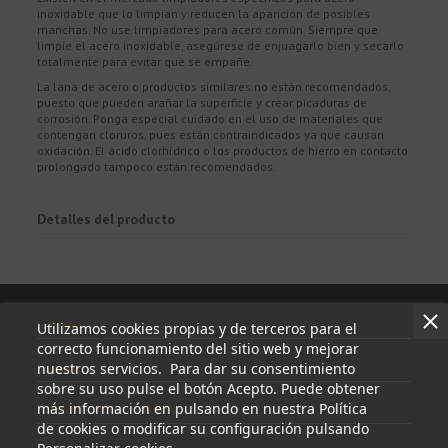
inoxidable que lo limpian y reducen la aparición de posibles
manchas. No use limpiadores para acero común. Siempre que
limpie el acero inoxidable, asegúrese de enjuagarlo bien y secarlo
totalmente para evitar que se empañe.
La lana de acero o productos similares no están recomendados,
puesto que pueden arañar la superficie y crear picaduras de
corrosión. Ponga especial cuidado en el uso de materiales que
contengan cloruros, pues están contraindicados ya que causan
oxidación. El ácido clorhídrico o los productos de hierro en contacto
prolongado tampoco están recomendados.
Detalles del producto
Información
Utilizamos cookies propias y de terceros para el
correcto funcionamiento del sitio web y mejorar
nuestros servicios. Para dar su consentimiento
Mi cuenta
sobre su uso pulse el botón Acepto. Puede obtener
más información en pulsando en nuestra Política
Información de contacto
de cookies o modificar su configuración pulsando