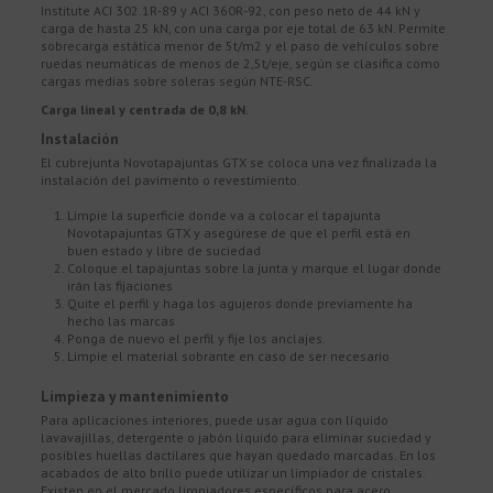
Institute ACI 302.1R-89 y ACI 360R-92, con peso neto de 44 kN y
carga de hasta 25 kN, con una carga por eje total de 63 kN. Permite
sobrecarga estática menor de 5t/m2 y el paso de vehículos sobre
ruedas neumáticas de menos de 2,5t/eje, según se clasifica como
cargas medias sobre soleras según NTE-RSC.
Carga lineal y centrada de 0,8 kN.
Instalación
El cubrejunta Novotapajuntas GTX se coloca una vez finalizada la
instalación del pavimento o revestimiento.
Limpie la superficie donde va a colocar el tapajunta
Novotapajuntas GTX y asegúrese de que el perfil está en
buen estado y libre de suciedad
Coloque el tapajuntas sobre la junta y marque el lugar donde
irán las fijaciones
Quite el perfil y haga los agujeros donde previamente ha
hecho las marcas
Ponga de nuevo el perfil y fije los anclajes.
Limpie el material sobrante en caso de ser necesario
Limpieza y mantenimiento
Para aplicaciones interiores, puede usar agua con líquido
lavavajillas, detergente o jabón líquido para eliminar suciedad y
posibles huellas dactilares que hayan quedado marcadas. En los
acabados de alto brillo puede utilizar un limpiador de cristales.
Existen en el mercado limpiadores específicos para acero