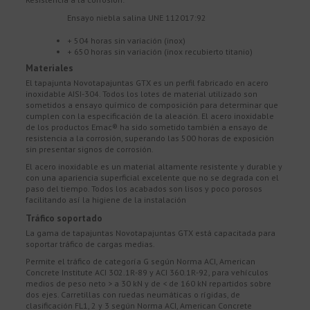
Ensayo niebla salina UNE 112017:92
+ 504 horas sin variación (inox)
+ 650 horas sin variación (inox recubierto titanio)
Materiales
El tapajunta Novotapajuntas GTX es un perfil fabricado en acero
inoxidable AISI-304. Todos los lotes de material utilizado son
sometidos a ensayo químico de composición para determinar que
cumplen con la especificación de la aleación. El acero inoxidable
de los productos Emac® ha sido sometido también a ensayo de
resistencia a la corrosión, superando las 500 horas de exposición
sin presentar signos de corrosión.
El acero inoxidable es un material altamente resistente y durable y
con una apariencia superficial excelente que no se degrada con el
paso del tiempo. Todos los acabados son lisos y poco porosos
facilitando así la higiene de la instalación
Tráfico soportado
La gama de tapajuntas Novotapajuntas GTX está capacitada para
soportar tráfico de cargas medias.
Permite el tráfico de categoría G según Norma ACI, American
Concrete Institute ACI 302.1R-89 y ACI 360.1R-92, para vehículos
medios de peso neto > a 30 kN y de < de 160 kN repartidos sobre
dos ejes. Carretillas con ruedas neumáticas o rígidas, de
clasificación FL1, 2 y 3 según Norma ACI, American Concrete