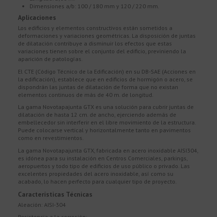
Dimensiones a/b: 100 / 180 mm y 120 / 220 mm.
Aplicaciones
Los edificios y elementos constructivos están sometidos a
deformaciones y variaciones geométricas. La disposición de juntas
de dilatación contribuye a disminuir los efectos que estas
variaciones tienen sobre el conjunto del edificio, previniendo la
aparición de patologías.
El CTE (Código Técnico de la Edificación) en su DB-SAE (Acciones en
la edificación), establece que en edificios de hormigón o acero, se
dispondrán las juntas de dilatación de forma que no existan
elementos continuos de más de 40 m. de longitud.
La gama Novotapajunta GTX es una solución para cubrir juntas de
dilatación de hasta 12 cm. de ancho, ejerciendo además de
embellecedor sin interferir en el libre movimiento de la estructura.
Puede colocarse vertical y horizontalmente tanto en pavimentos
como en revestimientos.
La gama Novotapajunta GTX, fabricada en acero inoxidable AISI304,
es idónea para su instalación en Centros Comerciales, parkings,
aeropuertos y todo tipo de edificios de uso público o privado. Las
excelentes propiedades del acero inoxidable, así como su
acabado, lo hacen perfecto para cualquier tipo de proyecto.
Características Técnicas
Aleación: AISI-304
Resistencia a la corrosión: