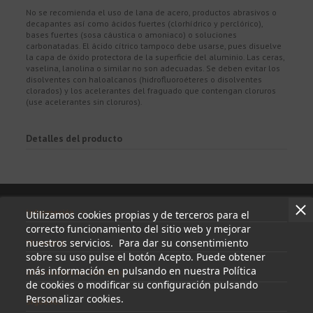
No se recomienda el uso de lana de acero, productos abrasivos o
decapantes así como ácidos fuertes (clorhídrico y perclórico),
bases fuertes (sosa cáustica o amoniaco) o soluciones
carbonatadas. El ácido cítrico tampoco debe usarse, pues disuelve
la capa de óxido protectora de la superficie del aluminio. Las ceras,
vaselina, lanolina o similar no son adecuadas. Se deben evitar los
disolventes con haloalcanos (hidrofluoroéteres o disolventes
clorados) y los acelerantes del fraguado que contengan cloruros
(use acelerantes sin cloruros).
Detalles del producto
Información
Utilizamos cookies propias y de terceros para el
correcto funcionamiento del sitio web y mejorar
nuestros servicios. Para dar su consentimiento
Mi cuenta
sobre su uso pulse el botón Acepto. Puede obtener
más información en pulsando en nuestra Política
Información de contacto
de cookies o modificar su configuración pulsando
Personalizar cookies.
Síguenos