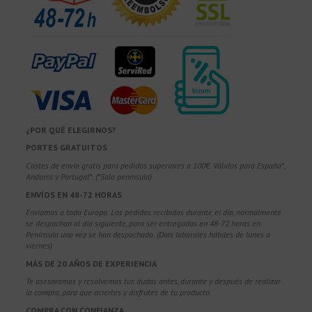
¿POR QUÉ ELEGIRNOS?
PORTES GRATUITOS
Costes de envío gratis para pedidos superiores a 100€. Válidos para España*,
Andorra y Portugal*. (*Solo península)
ENVÍOS EN 48-72 HORAS
Enviamos a toda Europa. Los pedidos recibidos durante el día, normalmente
se despachan al día siguiente, para ser entregados en 48-72 horas en
Península una vez se han despachado. (Días laborales hábiles de lunes a
viernes)
MÁS DE 20 AÑOS DE EXPERIENCIA
Te asesoramos y resolvemos tus dudas antes, durante y después de realizar
la compra, para que aciertes y disfrutes de tu producto.
COMPRA CON CONFIANZA