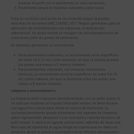
enrasar el perfil con el pavimento en caso necesario.
Finalmente limpie el material sobrante y deje secar.
Para su correcta colocación se recomienda seguir la pautas
descritas en la norma UNE 138002:2017 “Reglas generales para la
ejecución de revestimientos con baldosas cerámicas por
adherencia”. En dicha norma se recogen las recomendaciones de
colocación para las juntas de pavimento.
En términos generales se recomienda:
Para pavimentos exteriores, se recomienda cerrar superficies
de entre 10 y 25 m2 como máximo, sin que la distancia entre
las juntas sea mayor a 5 metros lineales.
Para pavimentos interiores, con menores variaciones
térmicas, se recomienda encerrar superficies de entre 50-70
m2 como máximo, sin que la distancia entre las juntas sea
mayor a 8 metros lineales.
Limpieza y mantenimiento
La limpieza debe realizarse periódicamente con un paño suave. Si
se opta por emplear un líquido limpiador neutro, se debe aclarar
con agua fría y secar para retirar el exceso de humedad. La
suciedad persistente puede eliminarse con agentes de limpieza
aptos ligeramente abrasivos o con una rejilla cubierta de polvo de
pulir neutro. Si aplica un agente preservante, además de dejar una
fina capa de repelente al agua, tenga en cuenta que no debe ser
amarillo, atraer el polvo o suciedad ni tener efectos tornasolados.