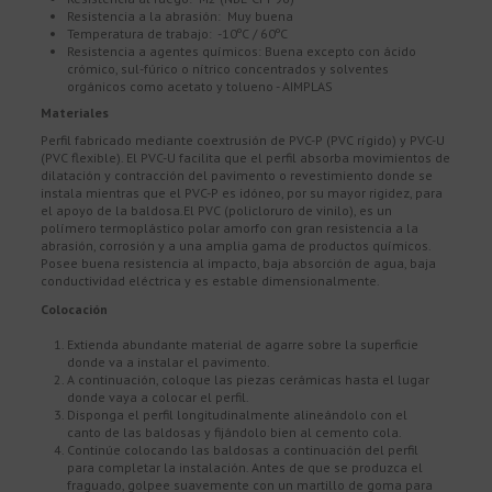
Resistencia a la abrasión: Muy buena
Temperatura de trabajo: -10ºC / 60ºC
Resistencia a agentes químicos: Buena excepto con ácido
crómico, sul-fúrico o nítrico concentrados y solventes
orgánicos como acetato y tolueno - AIMPLAS
Materiales
Perfil fabricado mediante coextrusión de PVC-P (PVC rígido) y PVC-U
(PVC flexible). El PVC-U facilita que el perfil absorba movimientos de
dilatación y contracción del pavimento o revestimiento donde se
instala mientras que el PVC-P es idóneo, por su mayor rigidez, para
el apoyo de la baldosa.El PVC (policloruro de vinilo), es un
polímero termoplástico polar amorfo con gran resistencia a la
abrasión, corrosión y a una amplia gama de productos químicos.
Posee buena resistencia al impacto, baja absorción de agua, baja
conductividad eléctrica y es estable dimensionalmente.
Colocación
Extienda abundante material de agarre sobre la superficie
donde va a instalar el pavimento.
A continuación, coloque las piezas cerámicas hasta el lugar
donde vaya a colocar el perfil.
Disponga el perfil longitudinalmente alineándolo con el
canto de las baldosas y fijándolo bien al cemento cola.
Continúe colocando las baldosas a continuación del perfil
para completar la instalación. Antes de que se produzca el
fraguado, golpee suavemente con un martillo de goma para