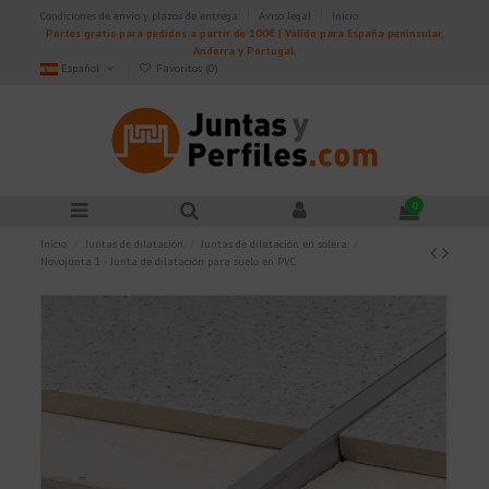
Condiciones de envío y plazos de entrega
Aviso legal
Inicio
Portes gratis para pedidos a partir de 100€ | Válido para España peninsular,
Andorra y Portugal.
Español
Favoritos (
0
)
0
Inicio
Juntas de dilatación
Juntas de dilatación en solera
Novojunta 1 - Junta de dilatación para suelo en PVC