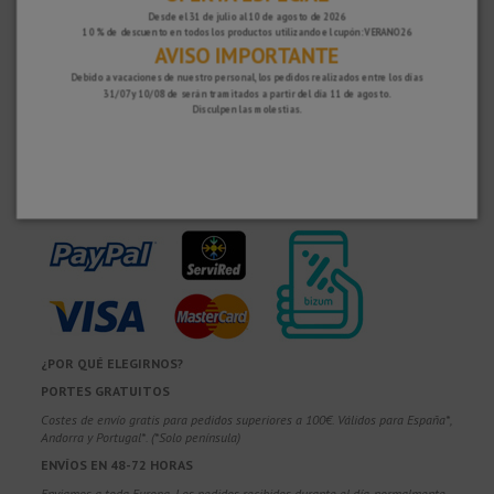
Desde el 31 de julio al 10 de agosto de 2026
10 % de descuento en todos los productos utilizando el cupón: VERANO26
¡Rápido y seguro!
AVISO IMPORTANTE
Debido a vacaciones de nuestro personal, los pedidos realizados entre los días
31/07 y 10/08 de serán tramitados a partir del día 11 de agosto.
Disculpen las molestias.
¿POR QUÉ ELEGIRNOS?
PORTES GRATUITOS
Costes de envío gratis para pedidos superiores a 100€. Válidos para España*,
Andorra y Portugal*. (*Solo península)
ENVÍOS EN 48-72 HORAS
Enviamos a toda Europa. Los pedidos recibidos durante el día, normalmente