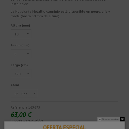
instalación.
La Novojunta Metallic Aluminio está disponible en negro, gris y
marfil (hasta 30 mm de altura).
Altura (mm)
Ancho (mm)
Largo (cm)
Color
Referencia
165675
63,00 €
No volver a mostrar.
Impuestos excluidos
OFERTA ESPECIAL