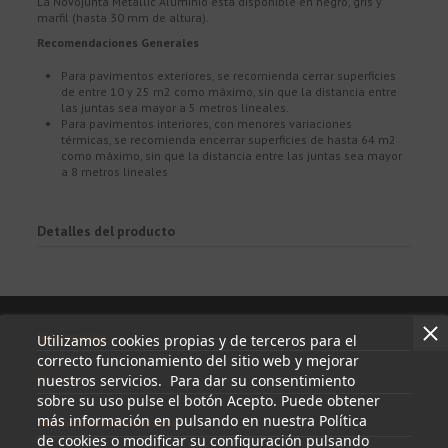
La Novojunta Metallic Aluminio está disponible en negro, gris y
marfil (hasta 30 mm de altura).
Recomendaciones Generales
Para pavimentos exteriores, se recomienda cerrar superficies
de entre 10 y 25 m2 como máximo, sin que la distancia entre
las juntas sea mayor a 5 metros lineales.
Para pavimentos interiores, con menores variaciones
térmicas, se recomienda encerrar superficies de hasta 64 m2
como máximo, sin que la distancia entre las juntas sea mayor
a 8 metros lineales
Detalles del producto
Información
Utilizamos cookies propias y de terceros para el
correcto funcionamiento del sitio web y mejorar
nuestros servicios. Para dar su consentimiento
Mi cuenta
sobre su uso pulse el botón Acepto. Puede obtener
más información en pulsando en nuestra Política
Información de contacto
de cookies o modificar su configuración pulsando