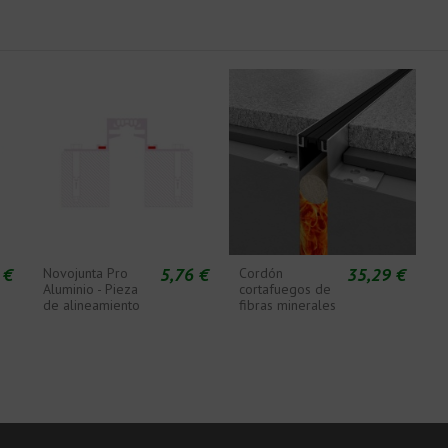
 €
5,76 €
35,29 €
Novojunta Pro
Cordón
Aluminio - Pieza
cortafuegos de
de alineamiento
fibras minerales