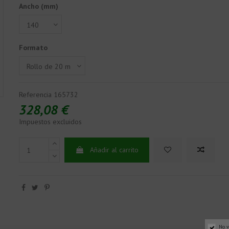
Ancho (mm)
Formato
Referencia
165732
328,08 €
Impuestos excluidos
Añadir al carrito
No v