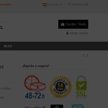
Portugal.
Español
Favoritos (
0
)
Carrito
/
Vacío
Iniciar sesión
BLOG
DM
¡Rápido y seguro!
s juntas
 de