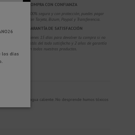
COMPRA CON CONFIANZA
100% segura y con protección, puedes pagar
con Tarjeta, Bizum,
Paypal y Transferencia.
GARANTÍA DE SATISFACCIÓN
RANO26
Tienes 15 días para devolver tu compra si no
estás del todo satisfecho y 2 años de garantía
en todos nuestros productos.
 los días
o.
luidos, vapores y agua caliente. No desprende humos tóxicos