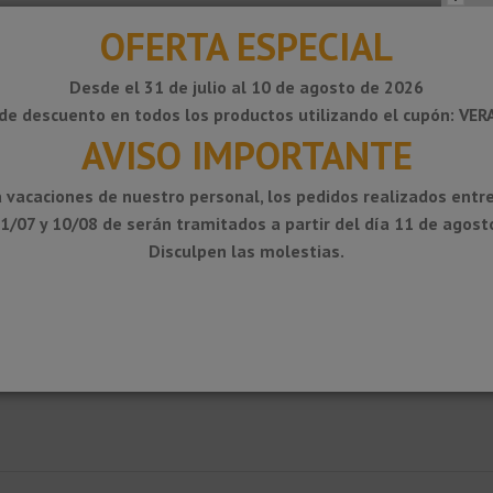
OFERTA ESPECIAL
Desde el 31 de julio al 10 de agosto de 2026
de descuento en todos los productos utilizando el cupón: VE
AVISO IMPORTANTE
 vacaciones de nuestro personal, los pedidos realizados entre
1/07 y 10/08 de serán tramitados a partir del día 11 de agost
Disculpen las molestias.
lar las juntas de dilatación que requieren estanqueidad. Puede
 junta de dilatación o como producto suelto. De gran elasticidad
gua y resistente a temperaturas extremas (-30ºC hasta +120ºC), ácidos di