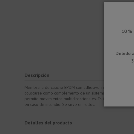
10 % 
Debido a
3
Descripción
Membrana de caucho EPDM con adhesivo incorporado para sel
colocarse como complemento de un sistema de perfi les para
permite movimientos multidireccionales. Es impermeable al a
en caso de incendio. Se sirve en rollos.
Detalles del producto