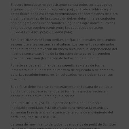
El acero inoxidable no es resistente contra todos los ataques de
algunos productos químicos, como p.ej., el ácido clorhídrico y el
ácido fluorhídrico así como determinadas concentraciones de cloro
o salmuera. Antes de la colocación deben determinarse cualquier
tipo de agresiones excepcionales. Según las agresiones químicas
esperadas se pueden elegir entre las cualidades de acero
inoxidable 1.4301 (V2A) o 1.4404 (V4A).
Schlüter DILEX-AKSBT con perfiles de fijación laterales de aluminio
es sensible a las sustancias alcalinas. Los cementos combinados
con la humedad provocan un efecto alcalino que, dependiendo del
nivel de concentración y de la duración de la agresión, pueden
provocar corrosión (formación de hidróxido de aluminio).
Por ello se debe eliminar de las superficies vistas de forma
inmediata cualquier resto de mortero de rejuntado o de cemento
cola. Los recubrimientos recién colocados no se deben tapar con
plásticos.
El perfil se debe insertar completamente en la capa de contacto
con la baldosa, para evitar que se formen espacios vacíos en
donde pueda acumularse agua alcalina.
Schlüter DILEX 30 / VE es un perfil en forma de U de acero
inoxidable cepillado. Está diseñado para mejorar la estética y
aumentar la resistencia mecánica de la zona de movimiento del
perfil Schlüter DILEX-KSBT 30.
La zona de movimiento de todos los modelos de perfil de Schlüter
DILEX-KSBT está fabricada con elastómero termoplástico