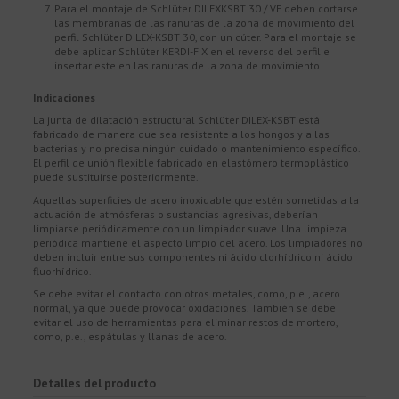
Para el montaje de Schlüter DILEXKSBT 30 / VE deben cortarse
las membranas de las ranuras de la zona de movimiento del
perfil Schlüter DILEX-KSBT 30, con un cúter. Para el montaje se
debe aplicar Schlüter KERDI-FIX en el reverso del perfil e
insertar este en las ranuras de la zona de movimiento.
Indicaciones
La junta de dilatación estructural Schlüter DILEX-KSBT está
fabricado de manera que sea resistente a los hongos y a las
bacterias y no precisa ningún cuidado o mantenimiento específico.
El perfil de unión flexible fabricado en elastómero termoplástico
puede sustituirse posteriormente.
Aquellas superficies de acero inoxidable que estén sometidas a la
actuación de atmósferas o sustancias agresivas, deberían
limpiarse periódicamente con un limpiador suave. Una limpieza
periódica mantiene el aspecto limpio del acero. Los limpiadores no
deben incluir entre sus componentes ni ácido clorhídrico ni ácido
fluorhídrico.
Se debe evitar el contacto con otros metales, como, p.e., acero
normal, ya que puede provocar oxidaciones. También se debe
evitar el uso de herramientas para eliminar restos de mortero,
como, p.e., espátulas y llanas de acero.
Detalles del producto