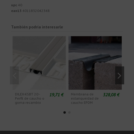
upc
40
ean13
4011832042348
También podría interesarle
19,71 €
328,08 €
DILEX-KSBT 20 -
Membrana de
Cor
Perfil de caucho o
estanqueidad de
cort
goma recambio
caucho EPDM
fibr