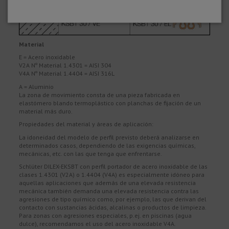
Material
E = Acero inoxidable
V2A Nº Material 1.4301 = AISI 304
V4A Nº Material 1.4404 = AISI 316L
A = Aluminio
La zona de movimiento consta de una pieza fabricada en
elastómero blando termoplástico con planchas de fijación de un
material más duro.
Propiedades del material y áreas de aplicación:
La idoneidad del modelo de perfil previsto deberá analizarse en
determinados casos, dependiendo de las exigencias químicas,
mecánicas, etc. con las que tenga que enfrentarse.
Schlüter DILEX-EKSBT con perfil portador de acero inoxidable de las
clases 1.4301 (V2A) o 1.4404 (V4A) es especialmente idóneo para
aquellas aplicaciones que además de una elevada resistencia
mecánica también demanda una elevada resistencia contra las
agresiones de tipo químico como, por ejemplo, las que derivan del
contacto con sustancias ácidas, alcalinas o productos de limpieza.
Para zonas con agresiones especiales, p.ej. en piscinas (agua
dulce), recomendamos el uso del acero inoxidable V4A.