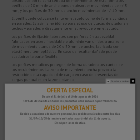
absorbidos por la zona cerrada de movimiento. De esta forma los
perfiles de 20 mm de ancho pueden absorber movimientos de +/- 5
mm, y los perfiles de 30 mm de ancho movimientos de +/- 10 mm.
El perfil puede colocarse tanto en el suelo como de forma continua
en paredes. Es asimismo idóneo para el uso de placas de pladur en
techos y paredes o directamente en el revoque o en el solado.
Los perfiles de fijación laterales con perforación trapezoidal
fabricados en acero inoxidable o aluminio van unidos a una zona
de movimiento blanda de 20 o 30 mm de ancho, fabricada con
elastómero termoplástico. En caso de resultar dañado puede
sustituirse la parte flexible.
Los perfiles metálicos protegen de forma duradera los cantos de
los recubrimientos. La zona de movimiento ancha provoca la
restricción de la capacidad de carga en caso de presencias de
cargas puntuales en la zona blanda.
No volver a mostrar.
OFERTA ESPECIAL
Desde el 31 de julio al 10 de agosto de 2026
10 % de descuento en todos los productos utilizando el cupón: VERANO26
AVISO IMPORTANTE
Debido a vacaciones de nuestro personal, los pedidos realizados entre los días
31/07 y 10/08 de serán tramitados a partir del día 11 de agosto.
Disculpen las molestias.