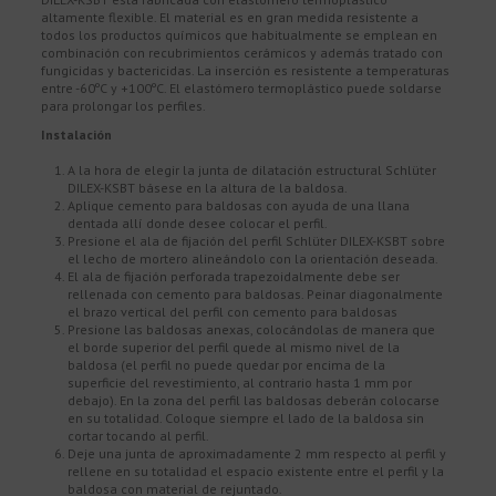
altamente flexible. El material es en gran medida resistente a
todos los productos químicos que habitualmente se emplean en
combinación con recubrimientos cerámicos y además tratado con
fungicidas y bactericidas. La inserción es resistente a temperaturas
entre -60ºC y +100ºC. El elastómero termoplástico puede soldarse
para prolongar los perfiles.
Instalación
A la hora de elegir la junta de dilatación estructural Schlüter
DILEX-KSBT básese en la altura de la baldosa.
Aplique cemento para baldosas con ayuda de una llana
dentada allí donde desee colocar el perfil.
Presione el ala de fijación del perfil Schlüter DILEX-KSBT sobre
el lecho de mortero alineándolo con la orientación deseada.
El ala de fijación perforada trapezoidalmente debe ser
rellenada con cemento para baldosas. Peinar diagonalmente
el brazo vertical del perfil con cemento para baldosas
Presione las baldosas anexas, colocándolas de manera que
el borde superior del perfil quede al mismo nivel de la
baldosa (el perfil no puede quedar por encima de la
superficie del revestimiento, al contrario hasta 1 mm por
debajo). En la zona del perfil las baldosas deberán colocarse
en su totalidad. Coloque siempre el lado de la baldosa sin
cortar tocando al perfil.
Deje una junta de aproximadamente 2 mm respecto al perfil y
rellene en su totalidad el espacio existente entre el perfil y la
baldosa con material de rejuntado.