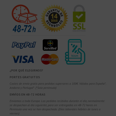
¿POR QUÉ ELEGIRNOS?
PORTES GRATUITOS
Costes de envío gratis para pedidos superiores a 100€. Válidos para España*,
Andorra y Portugal*. (*Solo península)
ENVÍOS EN 48-72 HORAS
Enviamos a toda Europa. Los pedidos recibidos durante el día, normalmente
se despachan al día siguiente, para ser entregados en 48-72 horas en
Península una vez se han despachado. (Días laborales hábiles de lunes a
viernes)