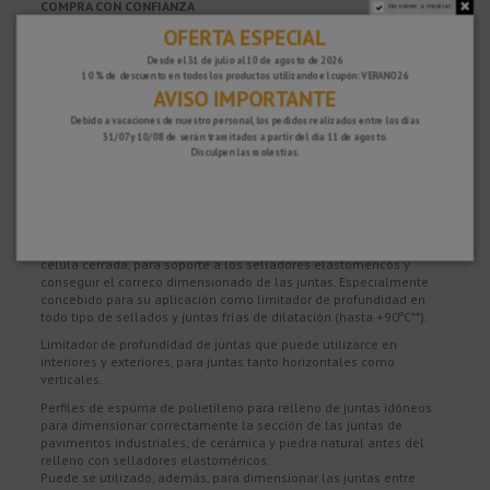
COMPRA CON CONFIANZA
No volver a mostrar.
OFERTA ESPECIAL
100% segura y con protección, puedes pagar con Tarjeta, Bizum,
Paypal y
Transferencia.
Desde el 31 de julio al 10 de agosto de 2026
10 % de descuento en todos los productos utilizando el cupón: VERANO26
GARANTÍA DE SATISFACCIÓN
AVISO IMPORTANTE
Tienes 15 días para devolver tu compra si no estás del todo satisfecho y 2
Debido a vacaciones de nuestro personal, los pedidos realizados entre los días
años de garantía en todos nuestros productos.
31/07 y 10/08 de serán tramitados a partir del día 11 de agosto.
Disculpen las molestias.
Descripción
Fondo de junta
o cordón de espuma de polietileno extruido de
célula cerrada, para soporte a los selladores elastoméricos y
conseguir el correco dimensionado de las juntas. Especialmente
concebido para su aplicación como limitador de profundidad en
todo tipo de sellados y juntas frías de dilatación (hasta +90ºC**).
Limitador de profundidad de juntas que puede utilizarce en
interiores y exteriores, para juntas tanto horizontales como
verticales.
Perfiles de espuma de polietileno para relleno de juntas idóneos
para dimensionar correctamente la sección de las juntas de
pavimentos industriales, de cerámica y piedra natural antes del
relleno con selladores elastoméricos.
Puede se utilizado, además, para dimensionar las juntas entre