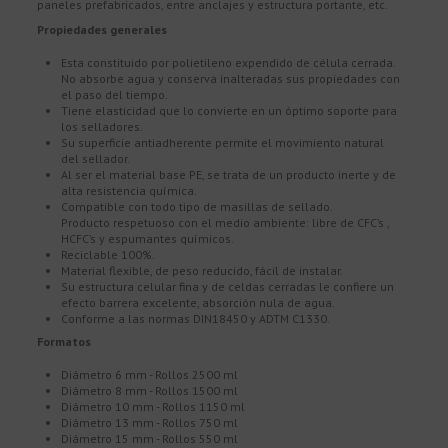
paneles prefabricados, entre anclajes y estructura portante, etc.
Propiedades generales
Esta constituido por polietileno expendido de célula cerrada.
No absorbe agua y conserva inalteradas sus propiedades con
el paso del tiempo.
Tiene elasticidad que lo convierte en un óptimo soporte para
los selladores.
Su superficie antiadherente permite el movimiento natural
del sellador.
Al ser el material base PE, se trata de un producto inerte y de
alta resistencia química.
Compatible con todo tipo de masillas de sellado.
Producto respetuoso con el medio ambiente: libre de CFC’s ,
HCFC’s y espumantes químicos.
Reciclable 100%.
Material flexible, de peso reducido, fácil de instalar.
Su estructura celular fina y de celdas cerradas le confiere un
efecto barrera excelente, absorción nula de agua.
Conforme a las normas DIN18450 y ADTM C1330.
Formatos
Diámetro 6 mm - Rollos 2500 ml
Diámetro 8 mm - Rollos 1500 ml
Diámetro 10 mm - Rollos 1150 ml
Diámetro 13 mm - Rollos 750 ml
Diámetro 15 mm - Rollos 550 ml