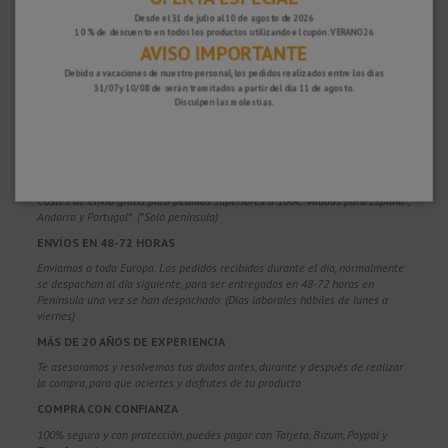
Desde el 31 de julio al 10 de agosto de 2026
10 % de descuento en todos los productos utilizando el cupón: VERANO26
AVISO IMPORTANTE
Debido a vacaciones de nuestro personal, los pedidos realizados entre los días
31/07 y 10/08 de serán tramitados a partir del día 11 de agosto.
Disculpen las molestias.
¿POR QUÉ ELEGIRNOS?
PORTES GRATUITOS
Costes de envío gratis para pedidos superiores a 100€. Válidos para España*,
Andorra y Portugal*. (*Solo península)
ENVÍOS EN 48-72 HORAS
Enviamos a toda Europa. Los pedidos recibidos durante el día, normalmente
se despachan al día siguiente, para ser entregados en 48-72 horas en
Península una vez se han despachado. (Días laborales hábiles de lunes a
viernes)
MÁS DE 20 AÑOS DE EXPERIENCIA
Te asesoramos y resolvemos tus dudas antes, durante y después de realizar
la compra, para que aciertes y disfrutes de tu producto.
COMPRA CON CONFIANZA
100% segura y con protección, puedes pagar con Tarjeta, Bizum,
Paypal y