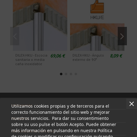
69,06 €
8,09 €
DILEX-HKU - Escocia
DILEX-HKU - Ángulo
DILE
sanitaria o media
externo de 90º
exte
caña inoxidable
Información
Utilizamos cookies propias y de terceros para el
correcto funcionamiento del sitio web y mejorar
nuestros servicios. Para dar su consentimiento
Mi cuenta
sobre su uso pulse el botón Acepto. Puede obtener
más información en pulsando en nuestra Política
Información de contacto
de cookies o modificar su configuración pulsando