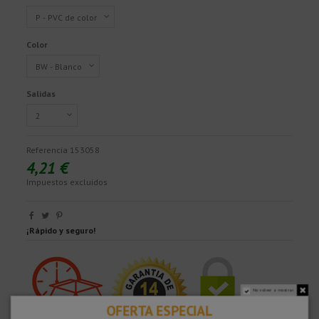
Color
Salidas
Referencia
153058
4,21 €
Impuestos excluidos
¡Rápido y seguro!
No volver a mostrar.
OFERTA ESPECIAL