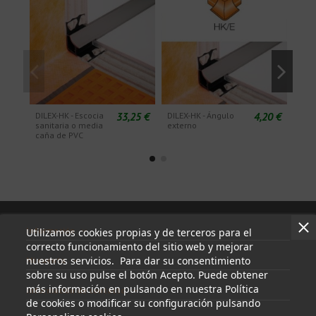
33,25 €
4,20 €
DILEX-HK - Escocia
DILEX-HK - Ángulo
DILE
sanitaria o media
externo
de t
caña de PVC
der
Información
Utilizamos cookies propias y de terceros para el
correcto funcionamiento del sitio web y mejorar
nuestros servicios. Para dar su consentimiento
Mi cuenta
sobre su uso pulse el botón Acepto. Puede obtener
más información en pulsando en nuestra Política
Información de contacto
de cookies o modificar su configuración pulsando