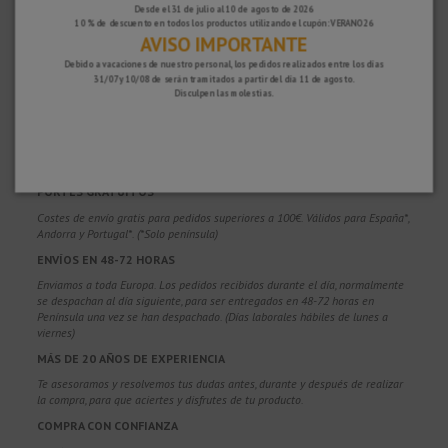
Desde el 31 de julio al 10 de agosto de 2026
10 % de descuento en todos los productos utilizando el cupón: VERANO26
AVISO IMPORTANTE
Debido a vacaciones de nuestro personal, los pedidos realizados entre los días
31/07 y 10/08 de serán tramitados a partir del día 11 de agosto.
Disculpen las molestias.
¿POR QUÉ ELEGIRNOS?
PORTES GRATUITOS
Costes de envío gratis para pedidos superiores a 100€. Válidos para España*,
Andorra y Portugal*. (*Solo península)
ENVÍOS EN 48-72 HORAS
Enviamos a toda Europa. Los pedidos recibidos durante el día, normalmente
se despachan al día siguiente, para ser entregados en 48-72 horas en
Península una vez se han despachado. (Días laborales hábiles de lunes a
viernes)
MÁS DE 20 AÑOS DE EXPERIENCIA
Te asesoramos y resolvemos tus dudas antes, durante y después de realizar
la compra, para que aciertes y disfrutes de tu producto.
COMPRA CON CONFIANZA