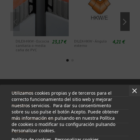
23,17 €
4,21 €
DILEX-HKW - Escocia
DILEX-HKW - Ángulo
DILE
sanitaria o media
externo
Acce
caña de PVC
tap
Información
Utilizamos cookies propias y de terceros para el
correcto funcionamiento del sitio web y mejorar
nuestros servicios. Para dar su consentimiento
Mi cuenta
sobre su uso pulse el botón Acepto. Puede obtener
más información en pulsando en nuestra Política
Información de contacto
de cookies o modificar su configuración pulsando
Personalizar cookies.
Síguenos
Política de cookies
Personalizar cookies