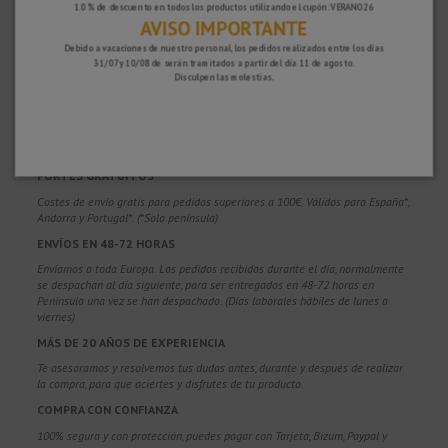
10 % de descuento en todos los productos utilizando el cupón: VERANO26
AVISO IMPORTANTE
Debido a vacaciones de nuestro personal, los pedidos realizados entre los días
31/07 y 10/08 de serán tramitados a partir del día 11 de agosto.
Disculpen las molestias.
¿POR QUÉ ELEGIRNOS?
PORTES GRATUITOS
Costes de envío gratis para pedidos superiores a 100€. Válidos para España*,
Andorra y Portugal*. (*Solo península)
ENVÍOS EN 48-72 HORAS
Enviamos a toda Europa. Los pedidos recibidos durante el día, normalmente
se despachan al día siguiente, para ser entregados en 48-72 horas en
Península una vez se han despachado. (Días laborales hábiles de lunes a
viernes)
MÁS DE 20 AÑOS DE EXPERIENCIA
Te asesoramos y resolvemos tus dudas antes, durante y después de realizar
la compra, para que aciertes y disfrutes de tu producto.
COMPRA CON CONFIANZA
100% segura y con protección, puedes pagar con Tarjeta, Bizum,
Paypal y