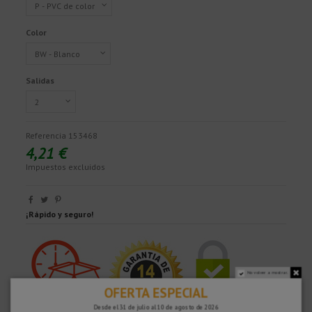
Color
Salidas
Referencia
153468
4,21 €
Impuestos excluidos
¡Rápido y seguro!
No volver a mostrar.
OFERTA ESPECIAL
Desde el 31 de julio al 10 de agosto de 2026