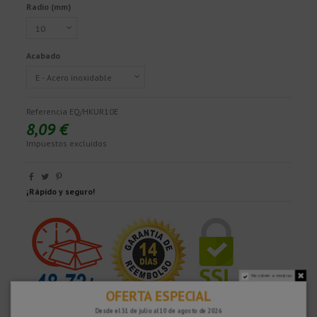
Radio (mm)
Acabado
Referencia
EQ/HKUR10E
8,09 €
Impuestos excluidos
¡Rápido y seguro!
No volver a mostrar.
OFERTA ESPECIAL
Desde el 31 de julio al 10 de agosto de 2026