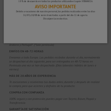
10 % de descuento en todos los productos utilizando el cupón: VERANO26
AVISO IMPORTANTE
Debido a vacaciones de nuestro personal, los pedidos realizados entre los días
31/07 y 10/08 de serán tramitados a partir del día 11 de agosto.
Disculpen las molestias.
¿POR QUÉ ELEGIRNOS?
PORTES GRATUITOS
Costes de envío gratis para pedidos superiores a 100€. Válidos para España*,
Andorra y Portugal*. (*Solo península)
ENVÍOS EN 48-72 HORAS
Enviamos a toda Europa. Los pedidos recibidos durante el día, normalmente
se despachan al día siguiente, para ser entregados en 48-72 horas en
Península una vez se han despachado. (Días laborales hábiles de lunes a
viernes)
MÁS DE 20 AÑOS DE EXPERIENCIA
Te asesoramos y resolvemos tus dudas antes, durante y después de realizar
la compra, para que aciertes y disfrutes de tu producto.
COMPRA CON CONFIANZA
100% segura y con protección, puedes pagar con Tarjeta, Bizum,
Paypal y
Transferencia.
GARANTÍA DE SATISFACCIÓN