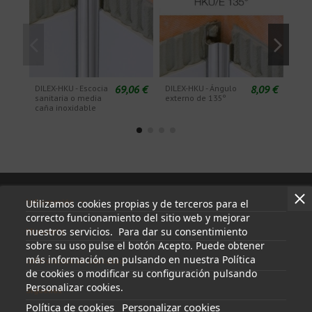
69,06 €
8,09 €
DILEX-HKU - Escocia
DILEX-HKU - Ángulo
DILE
sanitaria o media
externo de 135º
inte
caña inoxidable
Información
Utilizamos cookies propias y de terceros para el
correcto funcionamiento del sitio web y mejorar
nuestros servicios. Para dar su consentimiento
Mi cuenta
sobre su uso pulse el botón Acepto. Puede obtener
más información en pulsando en nuestra Política
Información de contacto
de cookies o modificar su configuración pulsando
Personalizar cookies.
Síguenos
Política de cookies
Personalizar cookies