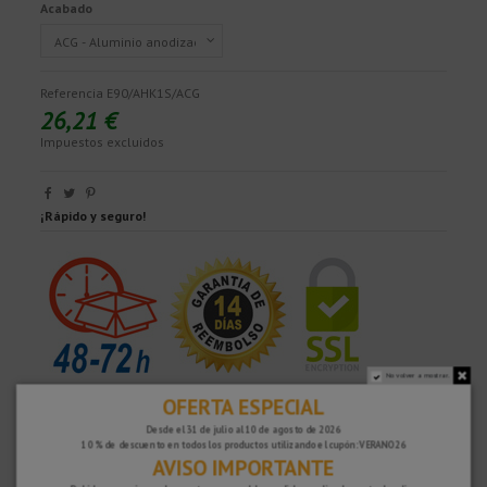
Acabado
Referencia
E90/AHK1S/ACG
26,21 €
Impuestos excluidos
¡Rápido y seguro!
No volver a mostrar.
OFERTA ESPECIAL
Desde el 31 de julio al 10 de agosto de 2026
10 % de descuento en todos los productos utilizando el cupón: VERANO26
AVISO IMPORTANTE