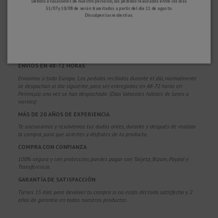
Debido a vacaciones de nuestro personal, los pedidos realizados entre los días
31/07 y 10/08 de serán tramitados a partir del día 11 de agosto.
Disculpen las molestias.
¿POR QUÉ ELEGIRNOS?
PORTES GRATUITOS
Costes de envío gratis para pedidos superiores a 100€. Válidos para España*,
Andorra y Portugal*. (*Solo península)
ENVÍOS EN 48-72 HORAS
Enviamos a toda Europa. Los pedidos recibidos durante el día, normalmente
se despachan al día siguiente, para ser entregados en 48-72 horas en
Península una vez se han despachado. (Días laborales hábiles de lunes a
viernes)
MÁS DE 20 AÑOS DE EXPERIENCIA
Te asesoramos y resolvemos tus dudas antes, durante y después de realizar
la compra, para que aciertes y disfrutes de tu producto.
COMPRA CON CONFIANZA
100% segura y con protección, puedes pagar con Tarjeta, Bizum,
Paypal y
Transferencia.
GARANTÍA DE SATISFACCIÓN
Tienes 15 días para devolver tu compra si no estás del todo satisfecho y 2
años de garantía en todos nuestros productos.