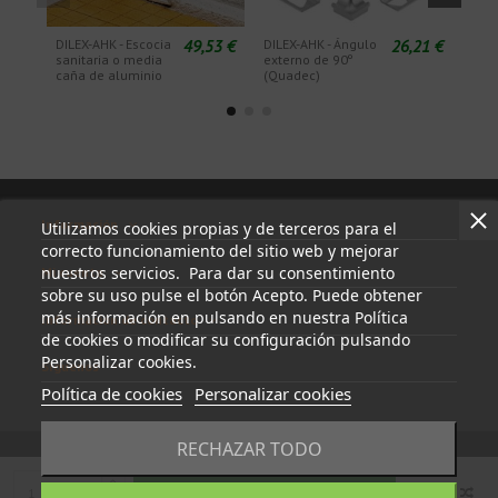
49,53 €
26,21 €
DILEX-AHK - Escocia
DILEX-AHK - Ángulo
DILE
sanitaria o media
externo de 90º
inte
caña de aluminio
(Quadec)
Información
Utilizamos cookies propias y de terceros para el
correcto funcionamiento del sitio web y mejorar
nuestros servicios. Para dar su consentimiento
Mi cuenta
sobre su uso pulse el botón Acepto. Puede obtener
más información en pulsando en nuestra Política
Información de contacto
de cookies o modificar su configuración pulsando
Personalizar cookies.
Síguenos
Política de cookies
Personalizar cookies
RECHAZAR TODO
Añadir al carrito
© 2023 - tapasyregistros.com | cymper.com | Desarrollado por