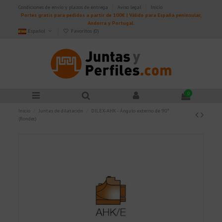
Condiciones de envío y plazos de entrega
Aviso legal
Inicio
Portes gratis para pedidos a partir de 100€ | Válido para España peninsular,
Andorra y Portugal.
Español
Favoritos (
0
)
0
Inicio
Juntas de dilatación
DILEX-AHK - Ángulo externo de 90º
(Rondec)