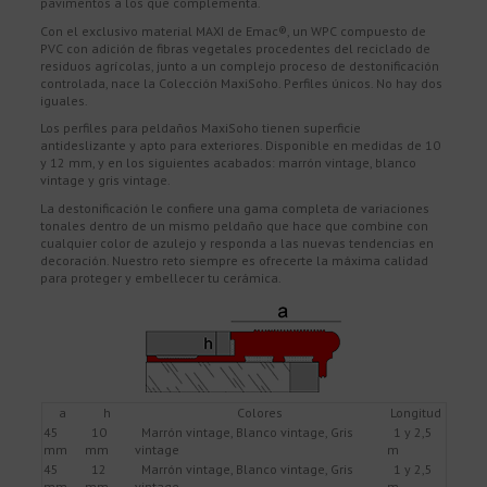
pavimentos a los que complementa.
Con el exclusivo material MAXI de Emac®, un WPC compuesto de
PVC con adición de fibras vegetales procedentes del reciclado de
residuos agrícolas, junto a un complejo proceso de destonificación
controlada, nace la Colección MaxiSoho. Perfiles únicos. No hay dos
iguales.
Los perfiles para peldaños MaxiSoho tienen superficie
antideslizante y apto para exteriores. Disponible en medidas de 10
y 12 mm, y en los siguientes acabados: marrón vintage, blanco
vintage y gris vintage.
La destonificación le confiere una gama completa de variaciones
tonales dentro de un mismo peldaño que hace que combine con
cualquier color de azulejo y responda a las nuevas tendencias en
decoración. Nuestro reto siempre es ofrecerte la máxima calidad
para proteger y embellecer tu cerámica.
a
h
Colores
Longitud
45
10
Marrón vintage, Blanco vintage, Gris
1 y 2,5
mm
mm
vintage
m
45
12
Marrón vintage, Blanco vintage, Gris
1 y 2,5
mm
mm
vintage
m