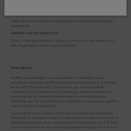
Te asesoramos y resolvemos tus dudas antes, durante y después de realizar
la compra, para que aciertes y disfrutes de tu producto.
COMPRA CON CONFIANZA
100% segura y con protección, puedes pagar con Tarjeta, Bizum,
Paypal y
Transferencia.
GARANTÍA DE SATISFACCIÓN
Tienes 15 días para devolver tu compra si no estás del todo satisfecho y 2
años de garantía en todos nuestros productos.
Descripción
Perfiles para peldaños o mamperlanes de peldaños para
escaleras fabricados en Maxi, material perteneciente a la familia
de los WPC (Wood Plastic Composites) que incorpora fibras
vegetales en su composición y contribuye, de esta manera, a la
conservación del Medio Ambiente. Maxi es un material muy
resistente que ha sido sometido a múltiples ensayos para certificar
sus excelentes propiedades.
La superficie de los guardacantos para escaleras Novopeldaño
MaxiSoho es estriada, lo que le confiere una elevada resistencia al
deslizamiento. Este valor contribuye al cumplimiento del CTE dado
que la instalación de este perfil para peldaño mejora el Rd de los