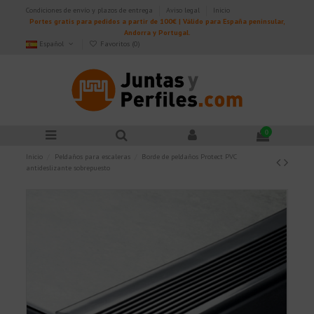
Condiciones de envío y plazos de entrega
Aviso legal
Inicio
Portes gratis para pedidos a partir de 100€ | Válido para España peninsular,
Andorra y Portugal.
Español
Favoritos (
0
)
0
Inicio
Peldaños para escaleras
Borde de peldaños Protect PVC
antideslizante sobrepuesto