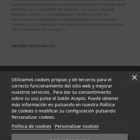
ácido cítrico tampoco debe usarse, pues disuelve la capa de óxido
protectora de la superficie del aluminio. Las ceras, vaselina,
lanolina o similar no son adecuadas. Se deben evitar los
disolventes con haloalcanos (hidrofluoroéteres o disolventes
clorados) y los acelerantes del fraguado que contengan cloruros
(use acelerantes sin cloruros).
Detalles del producto
Información
Utilizamos cookies propias y de terceros para el
correcto funcionamiento del sitio web y mejorar
nuestros servicios. Para dar su consentimiento
Mi cuenta
sobre su uso pulse el botón Acepto. Puede obtener
más información en pulsando en nuestra Política
Información de contacto
de cookies o modificar su configuración pulsando
Personalizar cookies.
Síguenos
Política de cookies
Personalizar cookies