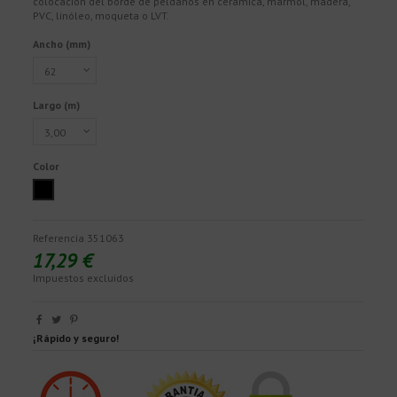
colocación del borde de peldaños en cerámica, mármol, madera,
PVC, linóleo, moqueta o LVT.
Ancho (mm)
Largo (m)
Color
Negro
Referencia
351063
17,29 €
Impuestos excluidos
¡Rápido y seguro!