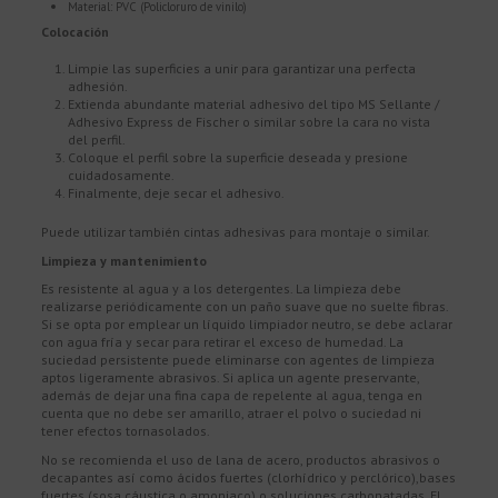
Material: PVC (Policloruro de vinilo)
Colocación
Limpie las superficies a unir para garantizar una perfecta
adhesión.
Extienda abundante material adhesivo del tipo MS Sellante /
Adhesivo Express de Fischer o similar sobre la cara no vista
del perfil.
Coloque el perfil sobre la superficie deseada y presione
cuidadosamente.
Finalmente, deje secar el adhesivo.
Puede utilizar también cintas adhesivas para montaje o similar.
Limpieza y mantenimiento
Es resistente al agua y a los detergentes. La limpieza debe
realizarse periódicamente con un paño suave que no suelte fibras.
Si se opta por emplear un líquido limpiador neutro, se debe aclarar
con agua fría y secar para retirar el exceso de humedad. La
suciedad persistente puede eliminarse con agentes de limpieza
aptos ligeramente abrasivos. Si aplica un agente preservante,
además de dejar una fina capa de repelente al agua, tenga en
cuenta que no debe ser amarillo, atraer el polvo o suciedad ni
tener efectos tornasolados.
No se recomienda el uso de lana de acero, productos abrasivos o
decapantes así como ácidos fuertes (clorhídrico y perclórico),bases
fuertes (sosa cáustica o amoniaco) o soluciones carbonatadas. El