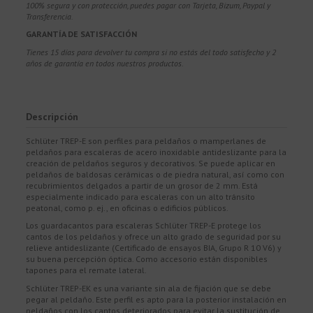
100% segura y con protección, puedes pagar con Tarjeta, Bizum,
Paypal y
Transferencia.
GARANTÍA DE SATISFACCIÓN
Tienes 15 días para devolver tu compra si no estás del todo satisfecho y 2
años de garantía en todos nuestros productos.
Descripción
Schlüter TREP-E son perfiles para peldaños o mamperlanes de
peldaños para escaleras de acero inoxidable antideslizante para la
creación de peldaños seguros y decorativos. Se puede aplicar en
peldaños de baldosas cerámicas o de piedra natural, así como con
recubrimientos delgados a partir de un grosor de 2 mm. Está
especialmente indicado para escaleras con un alto tránsito
peatonal, como p. ej., en oficinas o edificios públicos.
Los guardacantos para escaleras Schlüter TREP-E protege los
cantos de los peldaños y ofrece un alto grado de seguridad por su
relieve antideslizante (Certificado de ensayos BIA, Grupo R 10 V6) y
su buena percepción óptica. Como accesorio están disponibles
tapones para el remate lateral.
Schlüter TREP-EK es una variante sin ala de fijación que se debe
pegar al peldaño. Este perfil es apto para la posterior instalación en
peldaños con los cantos deteriorados para evitar la sustitución de