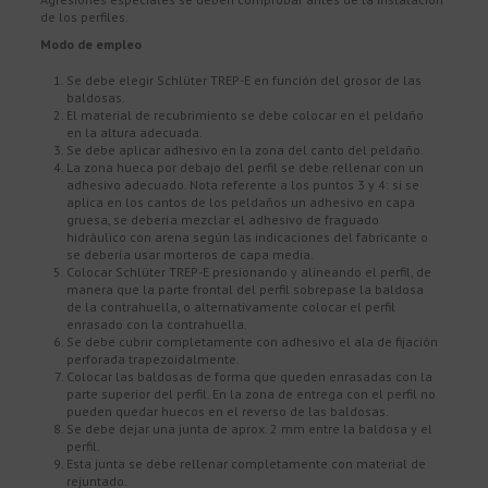
de los perfiles.
Modo de empleo
Se debe elegir Schlüter TREP-E en función del grosor de las
baldosas.
El material de recubrimiento se debe colocar en el peldaño
en la altura adecuada.
Se debe aplicar adhesivo en la zona del canto del peldaño.
La zona hueca por debajo del perfil se debe rellenar con un
adhesivo adecuado. Nota referente a los puntos 3 y 4: si se
aplica en los cantos de los peldaños un adhesivo en capa
gruesa, se debería mezclar el adhesivo de fraguado
hidráulico con arena según las indicaciones del fabricante o
se debería usar morteros de capa media.
Colocar Schlüter TREP-E presionando y alineando el perfil, de
manera que la parte frontal del perfil sobrepase la baldosa
de la contrahuella, o alternativamente colocar el perfil
enrasado con la contrahuella.
Se debe cubrir completamente con adhesivo el ala de fijación
perforada trapezoidalmente.
Colocar las baldosas de forma que queden enrasadas con la
parte superior del perfil. En la zona de entrega con el perfil no
pueden quedar huecos en el reverso de las baldosas.
Se debe dejar una junta de aprox. 2 mm entre la baldosa y el
perfil.
Esta junta se debe rellenar completamente con material de
rejuntado.