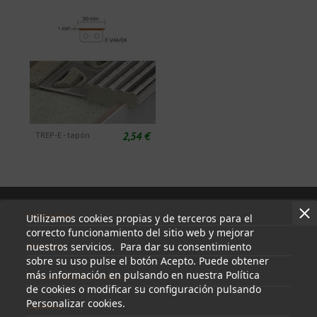
2,54 €
TREP-E - tapón
Información
Utilizamos cookies propias y de terceros para el
correcto funcionamiento del sitio web y mejorar
nuestros servicios. Para dar su consentimiento
Mi cuenta
sobre su uso pulse el botón Acepto. Puede obtener
más información en pulsando en nuestra Política
Información de contacto
de cookies o modificar su configuración pulsando
Personalizar cookies.
Síguenos