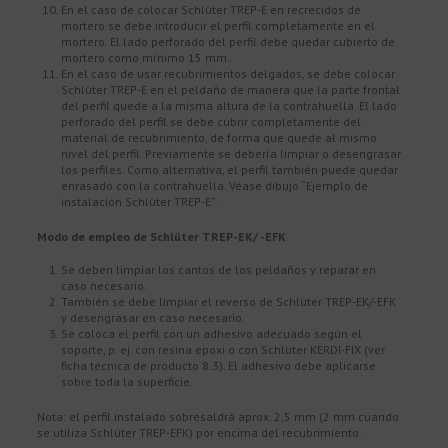
En el caso de colocar Schlüter TREP-E en recrecidos de
mortero se debe introducir el perfil completamente en el
mortero. El lado perforado del perfil debe quedar cubierto de
mortero como mínimo 15 mm.
En el caso de usar recubrimientos delgados, se debe colocar
Schlüter TREP-E en el peldaño de manera que la parte frontal
del perfil quede a la misma altura de la contrahuella. El lado
perforado del perfil se debe cubrir completamente del
material de recubrimiento, de forma que quede al mismo
nivel del perfil. Previamente se debería limpiar o desengrasar
los perfiles. Como alternativa, el perfil también puede quedar
enrasado con la contrahuella. Véase dibujo “Ejemplo de
instalación Schlüter TREP-E”.
Modo de empleo de Schlüter TREP-EK/ -EFK
Se deben limpiar los cantos de los peldaños y reparar en
caso necesario.
También se debe limpiar el reverso de Schlüter TREP-EK/-EFK
y desengrasar en caso necesario.
Se coloca el perfil con un adhesivo adecuado según el
soporte, p. ej. con resina epoxi o con Schlüter KERDI-FIX (ver
ficha técnica de producto 8.3). El adhesivo debe aplicarse
sobre toda la superficie.
Nota: el perfil instalado sobresaldrá aprox. 2,5 mm (2 mm cuando
se utiliza Schlüter TREP-EFK) por encima del recubrimiento.