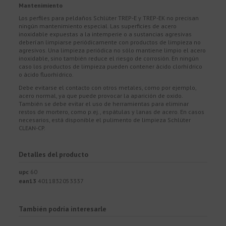
Mantenimiento
Los perfiles para peldaños Schlüter TREP-E y TREP-EK no precisan
ningún mantenimiento especial. Las superficies de acero
inoxidable expuestas a la intemperie o a sustancias agresivas
deberían limpiarse periódicamente con productos de limpieza no
agresivos. Una limpieza periódica no sólo mantiene limpio el acero
inoxidable, sino también reduce el riesgo de corrosión. En ningún
caso los productos de limpieza pueden contener ácido clorhídrico
o ácido fluorhídrico.
Debe evitarse el contacto con otros metales, como por ejemplo,
acero normal, ya que puede provocar la aparición de oxido.
También se debe evitar el uso de herramientas para eliminar
restos de mortero, como p.ej., espátulas y lanas de acero. En casos
necesarios, está disponible el pulimento de limpieza Schlüter
CLEAN-CP.
Detalles del producto
upc
60
ean13
4011832053337
También podría interesarle