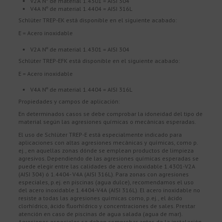
V2A Nº de material 1.4301 = AISI 304
V4A Nº de material 1.4404 = AISI 316L
Schlüter TREP-EK está disponible en el siguiente acabado:
E = Acero inoxidable
V2A Nº de material 1.4301 = AISI 304
Schlüter TREP-EFK está disponible en el siguiente acabado:
E = Acero inoxidable
V4A Nº de material 1.4404 = AISI 316L
Propiedades y campos de aplicación:
En determinados casos se debe comprobar la idoneidad del tipo de
material según las agresiones químicas o mecánicas esperadas.
El uso de Schlüter TREP-E está especialmente indicado para
aplicaciones con altas agresiones mecánicas y químicas, como p.
ej., en aquellas zonas dónde se emplean productos de limpieza
agresivos. Dependiendo de las agresiones químicas esperadas se
puede elegir entre las calidades de acero inoxidable 1.4301-V2A
(AISI 304) ó 1.4404- V4A (AISI 316L). Para zonas con agresiones
especiales, p.ej. en piscinas (agua dulce), recomendamos el uso
del acero inoxidable 1.4404-V4A (AISI 316L). El acero inoxidable no
resiste a todas las agresiones químicas como, p.ej., el ácido
clorhídrico, ácido fluorhídrico y concentraciones de sales. Prestar
atención en caso de piscinas de agua salada (agua de mar).
Agresiones especiales se deben comprobar antes de la instalación