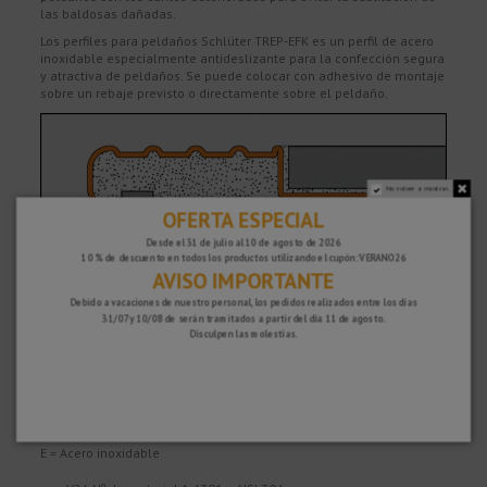
las baldosas dañadas.
Los perfiles para peldaños Schlüter TREP-EFK es un perfil de acero
inoxidable especialmente antideslizante para la confección segura
y atractiva de peldaños. Se puede colocar con adhesivo de montaje
sobre un rebaje previsto o directamente sobre el peldaño.
No volver a mostrar.
OFERTA ESPECIAL
Desde el 31 de julio al 10 de agosto de 2026
10 % de descuento en todos los productos utilizando el cupón: VERANO26
AVISO IMPORTANTE
Debido a vacaciones de nuestro personal, los pedidos realizados entre los días
31/07 y 10/08 de serán tramitados a partir del día 11 de agosto.
Disculpen las molestias.
Material
Schlüter TREP-E está disponible en los siguientes acabados:
E = Acero inoxidable