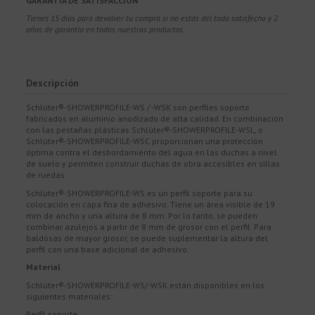
GARANTÍA DE SATISFACCIÓN
Tienes 15 días para devolver tu compra si no estás del todo satisfecho y 2
años de garantía en todos nuestros productos.
Descripción
Schlüter®-SHOWERPROFILE-WS / -WSK son perfiles soporte
fabricados en aluminio anodizado de alta calidad. En combinación
con las pestañas plásticas Schlüter®-SHOWERPROFILE-WSL, o
Schlüter®-SHOWERPROFILE-WSC proporcionan una protección
óptima contra el desbordamiento del agua en las duchas a nivel
de suelo y permiten construir duchas de obra accesibles en sillas
de ruedas
Schlüter®-SHOWERPROFILE-WS es un perfil soporte para su
colocación en capa fina de adhesivo. Tiene un área visible de 19
mm de ancho y una altura de 8 mm. Por lo tanto, se pueden
combinar azulejos a partir de 8 mm de grosor con el perfil. Para
baldosas de mayor grosor, se puede suplementar la altura del
perfil con una base adicional de adhesivo.
Material
Schlüter®-SHOWERPROFILE-WS/-WSK están disponibles en los
siguientes materiales:
Perfil soporte: