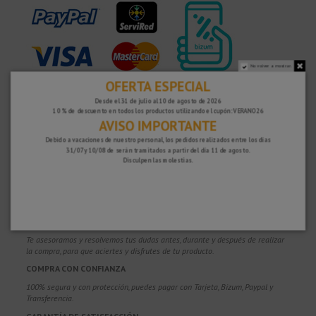
No volver a mostrar.
OFERTA ESPECIAL
¿POR QUÉ ELEGIRNOS?
Desde el 31 de julio al 10 de agosto de 2026
PORTES GRATUITOS
10 % de descuento en todos los productos utilizando el cupón: VERANO26
AVISO IMPORTANTE
Costes de envío gratis para pedidos superiores a 100€. Válidos para España*,
Andorra y Portugal*. (*Solo península)
Debido a vacaciones de nuestro personal, los pedidos realizados entre los días
31/07 y 10/08 de serán tramitados a partir del día 11 de agosto.
ENVÍOS EN 48-72 HORAS
Disculpen las molestias.
Enviamos a toda Europa. Los pedidos recibidos durante el día, normalmente
se despachan al día siguiente, para ser entregados en 48-72 horas en
Península una vez se han despachado. (Días laborales hábiles de lunes a
viernes)
MÁS DE 20 AÑOS DE EXPERIENCIA
Te asesoramos y resolvemos tus dudas antes, durante y después de realizar
la compra, para que aciertes y disfrutes de tu producto.
COMPRA CON CONFIANZA
100% segura y con protección, puedes pagar con Tarjeta, Bizum,
Paypal y
Transferencia.