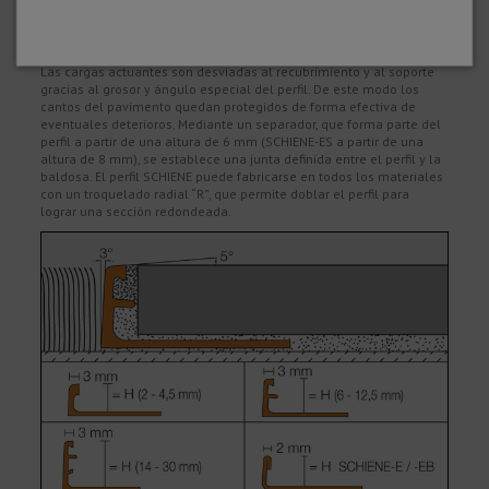
separaciones limpias entre diferentes materiales de recubrimiento,
como por ejemplo moqueta, parquet, laminado, pavimentos de
piedra natural o recubrimientos en base de resinas de reacción.
Las cargas actuantes son desviadas al recubrimiento y al soporte
gracias al grosor y ángulo especial del perfil. De este modo los
cantos del pavimento quedan protegidos de forma efectiva de
eventuales deterioros. Mediante un separador, que forma parte del
perfil a partir de una altura de 6 mm (SCHIENE-ES a partir de una
altura de 8 mm), se establece una junta definida entre el perfil y la
baldosa. El perfil SCHIENE puede fabricarse en todos los materiales
con un troquelado radial “R”, que permite doblar el perfil para
lograr una sección redondeada.