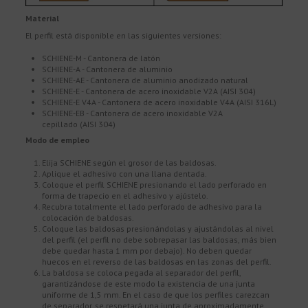
Material
El perfil está disponible en las siguientes versiones:
SCHIENE-M - Cantonera de latón
SCHIENE-A - Cantonera de aluminio
SCHIENE-AE - Cantonera de aluminio anodizado natural
SCHIENE-E - Cantonera de acero inoxidable V2A (AISI 304)
SCHIENE-E V4A - Cantonera de acero inoxidable V4A (AISI 316L)
SCHIENE-EB - Cantonera de acero inoxidable V2A
cepillado (AISI 304)
Modo de empleo
Elija SCHIENE según el grosor de las baldosas.
Aplique el adhesivo con una llana dentada.
Coloque el perfil SCHIENE presionando el lado perforado en
forma de trapecio en el adhesivo y ajústelo.
Recubra totalmente el lado perforado de adhesivo para la
colocación de baldosas.
Coloque las baldosas presionándolas y ajustándolas al nivel
del perfil (el perfil no debe sobrepasar las baldosas, más bien
debe quedar hasta 1 mm por debajo). No deben quedar
huecos en el reverso de las baldosas en las zonas del perfil.
La baldosa se coloca pegada al separador del perfil,
garantizándose de este modo la existencia de una junta
uniforme de 1,5 mm. En el caso de que los perfiles carezcan
de separador, se respetará una junta de aproximadamente