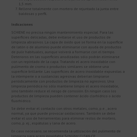
1,5 mm.
Rellene totalmente con mortero de rejuntado la junta entre
baldosas y perfil.
Indicaciones
SCHIENE no precisa ningún mantenimiento especial. Para las
superficies delicadas, debe evitarse el uso de productos de
limpieza abrasivos. La capa de óxido que se forma en la superficie
de latón o de aluminio puede eliminarse con ayuda de productos
de pulir habituales, aunque volverá a formarse con el tiempo.
Deterioros en las superficies anodizadas sólo podrán eliminarse
con un repintado de la capa. Tratando el acero inoxidable con
pulimento de cromo o productos similares se obtiene una
superficie brillante. Las superficies de acero inoxidable expuestas a
la intemperie o a sustancias agresivas deberían limpiarse
periódicamente con productos de limpieza no agresivos. Una
limpieza periódica no sólo mantiene limpio el acero inoxidable,
sino también reduce el riesgo de corrosión. En ningún caso los
productos de limpieza pueden contener ácido clorhídrico o ácido
fluorhídrico.
Se debe evitar el contacto con otros metales, como, p.e., acero
normal, ya que puede provocar oxidaciones. También se debe
evitar el uso de herramientas para eliminar restos de mortero,
como, p. ej., espátulas y lana de acero.
En caso necesario, se recomienda la uitlización del pulimento de
limpieza para acero inoxidable Schlüter CLEAN-CP.