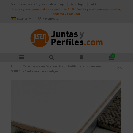
Condiciones de envío y plazos de entrega
Aviso legal
Inicio
Portes gratis para pedidos a partir de 100€ | Válido para España peninsular,
Andorra y Portugal.
Español
Favoritos (
0
)
0
Inicio
Cantoneras, cenefas y escocias
Perfiles para pavimentos
SCHIENE - Cantonera para azulejos