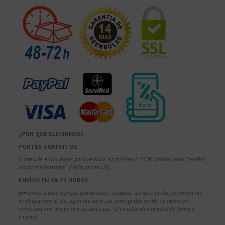
¿POR QUÉ ELEGIRNOS?
PORTES GRATUITOS
Costes de envío gratis para pedidos superiores a 100€. Válidos para España*,
Andorra y Portugal*. (*Solo península)
ENVÍOS EN 48-72 HORAS
Enviamos a toda Europa. Los pedidos recibidos durante el día, normalmente
se despachan al día siguiente, para ser entregados en 48-72 horas en
Península una vez se han despachado. (Días laborales hábiles de lunes a
viernes)