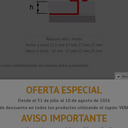
Relación Alto / Ancho
Ancho a (mm)
12,5 mm
17 mm
17 mm
17 mm
Altura h (mm)
10 mm
12 mm
15 mm
20 mm
ión como embellecedor en uniones entre pavimentos.
No v
ero austenítico, con superficie III D, y lámina protectora resistente a los
OFERTA ESPECIAL
izan al acero inoxidable, el cual aporta a los perfiles una alta durabilidad 
Desde el 31 de julio al 10 de agosto de 2026
el tiempo.
os públicos, por su extremada resistencia mecánica y química. Muy aprecia
de descuento en todos los productos utilizando el cupón: VE
AVISO IMPORTANTE