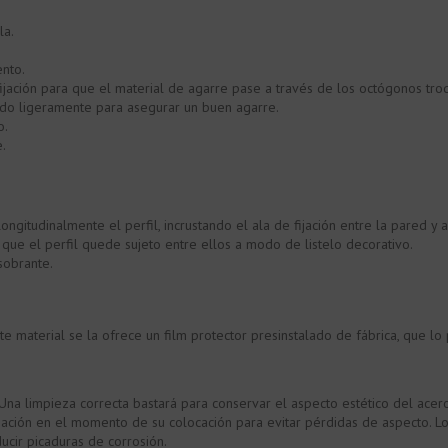
la.
nto.
jación para que el material de agarre pase a través de los octógonos troq
ando ligeramente para asegurar un buen agarre.
o.
e.
ongitudinalmente el perfil, incrustando el ala de fijación entre la pared y a
 que el perfil quede sujeto entre ellos a modo de listelo decorativo.
sobrante.
material se la ofrece un film protector presinstalado de fábrica, que lo pr
na limpieza correcta bastará para conservar el aspecto estético del acero
ación en el momento de su colocación para evitar pérdidas de aspecto. Lo
cir picaduras de corrosión.