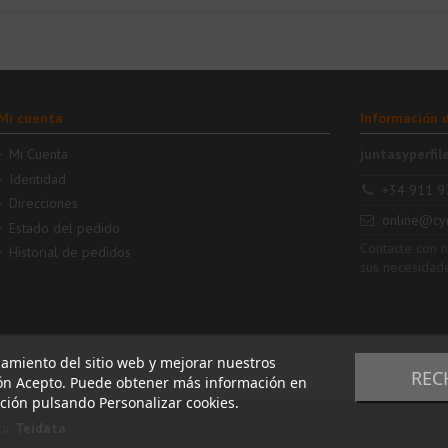
Mi cuenta
Información 
Mi Cuenta
juntasyperfil
Identidad
+34 911 9
Direcciones
online@cy
Estado del pedido
Contacte con 
Historial de pedidos
sus necesidad
namiento del sitio web y mejorar nuestros
REC
tón Acepto. Puede obtener más información en
ación pulsando Personalizar cookies.
or
Teidata