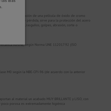
 los días
o.
oxidante. La formación de una película de óxido de cromo
nerar en caso de pérdida, sirve para la protección del acero
mecánicos (p.ej.,rasguños, golpes, abrasión, corte o
etalmecánica AIMME, según Norma UNE 112017:92 (ISO
clase M0 según la NBE-CPI-96 (de acuerdo con la anterior
e aportan al material un acabado MUY BRILLANTE y LISO, con
a y poco porosa es extremadamente higiénica