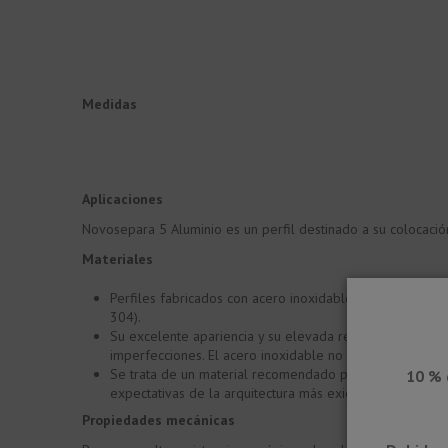
Medidas
Aplicaciones
Novosepara 5 Aluminio es un perfil destinado a su colocac
Materiales
Perfiles fabricados con acero inoxidable AISI 304. Un ac
304).
Su excelente apariencia y su elevada resistencia caracter
imperfecciones. El acero inoxidable no se oscurece con 
Se trata de un material recomendado para establecimient
10 % 
expectativas de la arquitectura más exigente.
Propiedades mecánicas