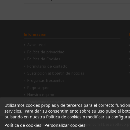
Información
Aviso legal
Política de privacidad
Política de Cookies
Formulario de contacto
Suscripción al boletín de noticias
Preguntas frecuentes
Pago seguro
Nuestro equipo
Condiciones de venta
Utilizamos cookies propias y de terceros para el correcto funcio
servicios. Para dar su consentimiento sobre su uso pulse el bo
pulsando en nuestra Política de cookies o modificar su configur
© 2023 - tapasyregistros.com | cymper.com | Desarrollado p
Política de cookies
Personalizar cookies