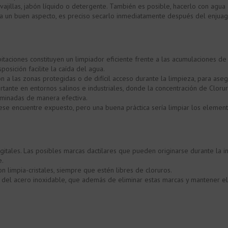
vajillas, jabón líquido o detergente. También es posible, hacerlo con agua
a un buen aspecto, es preciso secarlo inmediatamente después del enjuagu
pitaciones constituyen un limpiador eficiente frente a las acumulaciones de
posición facilite la caída del agua.
ón a las zonas protegidas o de difícil acceso durante la limpieza, para as
tante en entornos salinos e industriales, donde la concentración de Cloru
liminadas de manera efectiva.
se encuentre expuesto, pero una buena práctica sería limpiar los element
gitales. Las posibles marcas dactilares que pueden originarse durante la i
e.
 limpia-cristales, siempre que estén libres de cloruros.
del acero inoxidable, que además de eliminar estas marcas y mantener el 