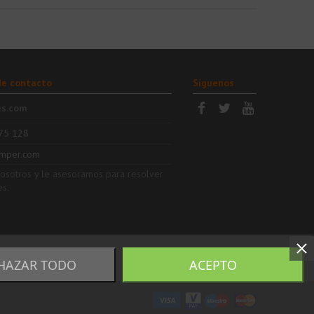
de contacto
Síguenos
es.com
75 128
mper.com
nosotros y le asesoramos para resolver
es.
HAZAR TODO
ACEPTO