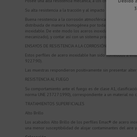
Debido a
Posee una alta resistencia mecánica, a los choques y una gran
3
Su alta resistencia a la tracción y al impacto evita que pued
Buena resistencia a la corrosión atmosférica y a la oxidaci
distribuida de manera homogénea por toda la superficie del 
inoxidable. De este modo los aceros inoxidables pueden mante
mecanizado), y contar así con un sistema propio autoreparado
ENSAYOS DE RESISTENCIA A LA CORROSIÓN
Estos perfiles de acero inoxidable han sido sometidos a en
9227:90).
Las muestras respondieron positivamente sin presentar alter
RESISTENCIA AL FUEGO
Su comportamiento ante el fuego es de clase A1, clasificaci
norma UNE 23727:1990), correspondiente a un material no co
TRATAMIENTOS SUPERFICIALES
Alto Brillo
Los acabados Alto Brillo de los perfiles Emac® de acero in
una menor susceptibilidad de alojar contaminantes del aire 