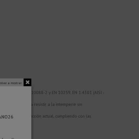
olver a mostrar.
 rayos UV. según EN 10088-2 y EN 10259, EN 1.4301 (AISI -
y cualidades para resistir a la intemperie sin
do en la construcción actual, cumpliendo con las
RANO26