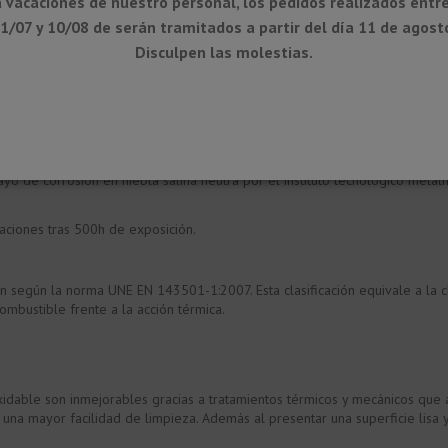
 vacaciones de nuestro personal, los pedidos realizados entre
 estabilidad estructural.
1/07 y 10/08 de serán tramitados a partir del día 11 de agost
an aparecer abolladuras o rallados. No se descascarilla.
Disculpen las molestias.
ón debido a la propiedad de estas aleaciones de pasivarse en un ambiente 
material, invisible y fuertemente adherida a él, que es capaz de auto-rege
ner su resistencia a la corrosión, incluso si se hubiesen producido daños 
r de protección a la corrosión:
sayo de corrosión en niebla salina neutra por el instituto tecnológico m
aciones tras 500h de exposición.
ón según la norma UNE EN 143501-1:2007. Esta clasificación equivale a la 
mbustible frente a la acción térmica.
oxidable son inmejorables gracias a tratamientos térmicos y mecánicos qu
y una mayor facilidad de limpieza. Además al presentar una superficie lis