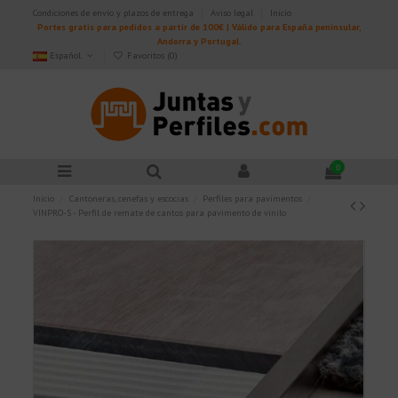
Condiciones de envío y plazos de entrega
Aviso legal
Inicio
Portes gratis para pedidos a partir de 100€ | Válido para España peninsular,
Andorra y Portugal.
Español
Favoritos (
0
)
0
Inicio
Cantoneras, cenefas y escocias
Perfiles para pavimentos
VINPRO-S - Perfil de remate de cantos para pavimento de vinilo