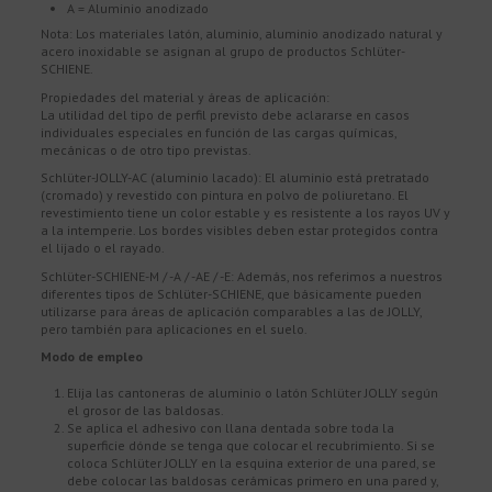
A = Aluminio anodizado
Nota: Los materiales latón, aluminio, aluminio anodizado natural y
acero inoxidable se asignan al grupo de productos Schlüter-
SCHIENE.
Propiedades del material y áreas de aplicación:
La utilidad del tipo de perfil previsto debe aclararse en casos
individuales especiales en función de las cargas químicas,
mecánicas o de otro tipo previstas.
Schlüter-JOLLY-AC (aluminio lacado): El aluminio está pretratado
(cromado) y revestido con pintura en polvo de poliuretano. El
revestimiento tiene un color estable y es resistente a los rayos UV y
a la intemperie. Los bordes visibles deben estar protegidos contra
el lijado o el rayado.
Schlüter-SCHIENE-M / -A / -AE / -E: Además, nos referimos a nuestros
diferentes tipos de Schlüter-SCHIENE, que básicamente pueden
utilizarse para áreas de aplicación comparables a las de JOLLY,
pero también para aplicaciones en el suelo.
Modo de empleo
Elija las cantoneras de aluminio o latón Schlüter JOLLY según
el grosor de las baldosas.
Se aplica el adhesivo con llana dentada sobre toda la
superficie dónde se tenga que colocar el recubrimiento. Si se
coloca Schlüter JOLLY en la esquina exterior de una pared, se
debe colocar las baldosas cerámicas primero en una pared y,