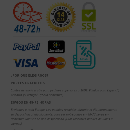
¿POR QUÉ ELEGIRNOS?
PORTES GRATUITOS
Costes de envío gratis para pedidos superiores a 100€. Válidos para España*,
Andorra y Portugal*. (*Solo península)
ENVÍOS EN 48-72 HORAS
Enviamos a toda Europa. Los pedidos recibidos durante el día, normalmente
se despachan al día siguiente, para ser entregados en 48-72 horas en
Península una vez se han despachado. (Días laborales hábiles de lunes a
viernes)