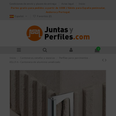
Condiciones de envío y plazos de entrega
Aviso legal
Inicio
Portes gratis para pedidos a partir de 100€ | Válido para España peninsular,
Andorra y Portugal.
Español
Favoritos (
0
)
0
Inicio
Cantoneras, cenefas y escocias
Perfiles para pavimentos
JOLLY-A - Cantonera de aluminio anodizado