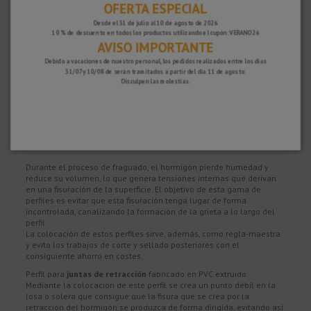
OFERTA ESPECIAL
COMPRA CON CONFIANZA
Desde el 31 de julio al 10 de agosto de 2026
100% segura y con protección, puedes pagar con Tarjeta, Bizum,
Paypal y
10 % de descuento en todos los productos utilizando el cupón: VERANO26
AVISO IMPORTANTE
Transferencia.
GARANTÍA DE SATISFACCIÓN
Debido a vacaciones de nuestro personal, los pedidos realizados entre los días
31/07 y 10/08 de serán tramitados a partir del día 11 de agosto.
Tienes 15 días para devolver tu compra si no estás del todo satisfecho y 2
Disculpen las molestias.
años de garantía en todos nuestros productos.
Descripción
Durante el proceso de fraguado, el hormigón pierde humedad y
reduce su volumen, lo que genera tensiones internas que derivan
en una fisuración de la superficie. El objetivo de esta gama de
perfiles es evitar que esta fisuración tenga lugar de forma
incontrolada, canalizando la formación de la grieta a lo largo del
perfil.
La colocación de estos perfiles sirve, además, como regla-maestra
y evita los trabajos de corte y sellado posteriores con el
consiguiente ahorro en costes.
Perfil para
juntas de retracción
fabricado en PVC extruido.
Mediante la colocación de este perfil se crea un punto débil en la
losa o solera que consigue que la fisura que se crea por la
retracción del hormigón se produzca de forma dirigida, evitando así