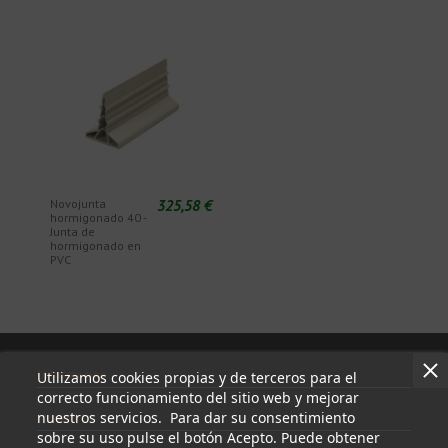
325,58 €
Novojunta
hormigonado 40 -
Junta de
hormigonado en
PVC
Información
Utilizamos cookies propias y de terceros para el
correcto funcionamiento del sitio web y mejorar
nuestros servicios. Para dar su consentimiento
Mi cuenta
sobre su uso pulse el botón Acepto. Puede obtener