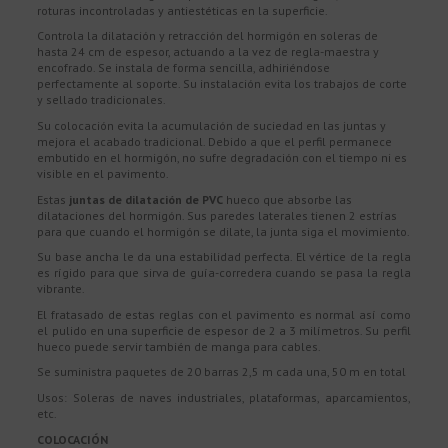
roturas incontroladas y antiestéticas en la superficie.
Controla la dilatación y retracción del hormigón en soleras de
hasta 24 cm de espesor, actuando a la vez de regla-maestra y
encofrado. Se instala de forma sencilla, adhiriéndose
perfectamente al soporte. Su instalación evita los trabajos de corte
y sellado tradicionales.
Su colocación evita la acumulación de suciedad en las juntas y
mejora el acabado tradicional. Debido a que el perfil permanece
embutido en el hormigón, no sufre degradación con el tiempo ni es
visible en el pavimento.
Estas
juntas de dilatación de PVC
hueco que absorbe las
dilataciones del hormigón. Sus paredes laterales tienen 2 estrías
para que cuando el hormigón se dilate, la junta siga el movimiento.
Su base ancha le da una estabilidad perfecta. El vértice de la regla
es rígido para que sirva de guía-corredera cuando se pasa la regla
vibrante.
El fratasado de estas reglas con el pavimento es normal así como
el pulido en una superficie de espesor de 2 a 3 milímetros. Su perfil
hueco puede servir también de manga para cables.
Se suministra paquetes de 20 barras 2,5 m cada una, 50 m en total
Usos: Soleras de naves industriales, plataformas, aparcamientos,
etc.
COLOCACIÓN