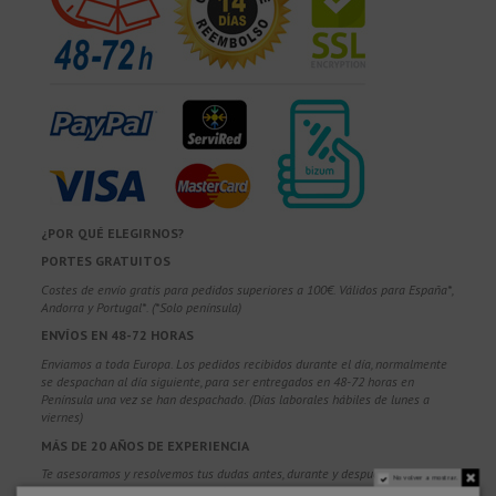
¿POR QUÉ ELEGIRNOS?
PORTES GRATUITOS
Costes de envío gratis para pedidos superiores a 100€. Válidos para España*,
Andorra y Portugal*. (*Solo península)
ENVÍOS EN 48-72 HORAS
Enviamos a toda Europa. Los pedidos recibidos durante el día, normalmente
se despachan al día siguiente, para ser entregados en 48-72 horas en
Península una vez se han despachado. (Días laborales hábiles de lunes a
viernes)
MÁS DE 20 AÑOS DE EXPERIENCIA
Te asesoramos y resolvemos tus dudas antes, durante y después de realizar
No volver a mostrar.
la compra, para que aciertes y disfrutes de tu producto.