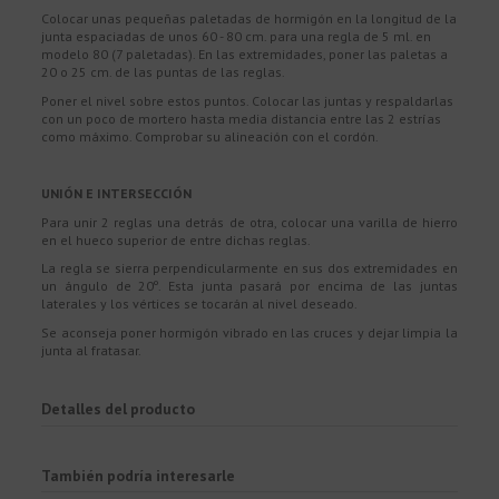
Colocar unas pequeñas paletadas de hormigón en la longitud de la
junta espaciadas de unos 60 - 80 cm. para una regla de 5 ml. en
modelo 80 (7 paletadas). En las extremidades, poner las paletas a
20 o 25 cm. de las puntas de las reglas.
Poner el nivel sobre estos puntos. Colocar las juntas y respaldarlas
con un poco de mortero hasta media distancia entre las 2 estrías
como máximo. Comprobar su alineación con el cordón.
UNIÓN E INTERSECCIÓN
Para unir 2 reglas una detrás de otra, colocar una varilla de hierro
en el hueco superior de entre dichas reglas.
La regla se sierra perpendicularmente en sus dos extremidades en
un ángulo de 20º. Esta junta pasará por encima de las juntas
laterales y los vértices se tocarán al nivel deseado.
Se aconseja poner hormigón vibrado en las cruces y dejar limpia la
junta al fratasar.
Detalles del producto
También podría interesarle