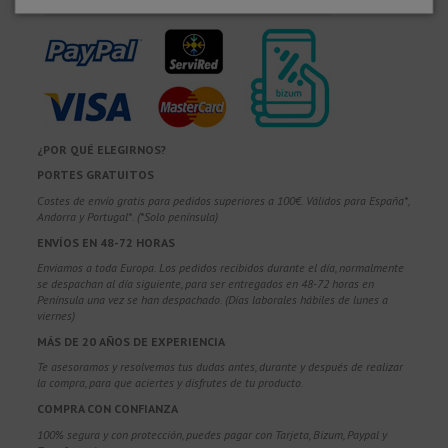
¿POR QUÉ ELEGIRNOS?
PORTES GRATUITOS
Costes de envío gratis para pedidos superiores a 100€. Válidos para España*,
Andorra y Portugal*. (*Solo península)
ENVÍOS EN 48-72 HORAS
Enviamos a toda Europa. Los pedidos recibidos durante el día, normalmente
se despachan al día siguiente, para ser entregados en 48-72 horas en
Península una vez se han despachado. (Días laborales hábiles de lunes a
viernes)
MÁS DE 20 AÑOS DE EXPERIENCIA
Te asesoramos y resolvemos tus dudas antes, durante y después de realizar
la compra, para que aciertes y disfrutes de tu producto.
COMPRA CON CONFIANZA
100% segura y con protección, puedes pagar con Tarjeta, Bizum,
Paypal y