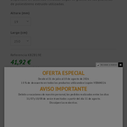
de poliestireno extruido utilizadas.
Altura (mm)
Largo (cm)
Referencia
KBZB19E
41,92 €
No volver a mostrar.
Impuestos excluidos
OFERTA ESPECIAL
Desde el 31 de julio al 10 de agosto de 2026
10 % de descuento en todos los productos utilizando el cupón: VERANO26
¡Rápido y seguro!
AVISO IMPORTANTE
Debido a vacaciones de nuestro personal, los pedidos realizados entre los días
31/07 y 10/08 de serán tramitados a partir del día 11 de agosto.
Disculpen las molestias.