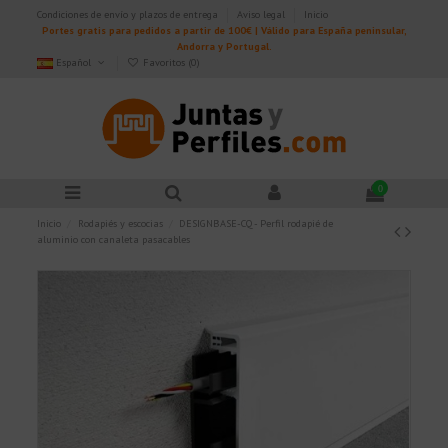
Condiciones de envío y plazos de entrega
Aviso legal
Inicio
Portes gratis para pedidos a partir de 100€ | Válido para España peninsular,
Andorra y Portugal.
Español
Favoritos (
0
)
0
Inicio
Rodapiés y escocias
DESIGNBASE-CQ - Perfil rodapié de
aluminio con canaleta pasacables