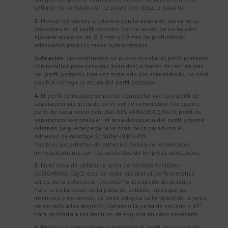
sellado en contacto con la pared (ver detalle paso 6).
3.
Marcar los puntos a taladrar con la ayuda de las ranuras
presentes en el perfil portador. Con la ayuda de un taladro
ejecutar agujeros de Ø 6 mm y 40 mm de profundidad
adecuados para los tacos suministrados.
Indicación:
opcionalmente se puede instalar el perfil portador
con tornillos para yeso (no incluidos) a través de las ranuras
del perfil portador. Una vez instalado por este método, no será
posible corregir la altura del perfil portador.
4.
El perfil de rodapie se puede completar con una perfil de
separación (no incluido en el set de suministro). Ver diseño:
perfil de separación Schlüter-DESIGNBASE-CQ/SG El perfil de
separación se instala en el área designada del perfil soporte.
Además, se puede pegar a la zona de la pared con el
adhesivo de montaje Schlüter-KERDI-FIX.
Posibles excedentes de adhesivo deben ser eliminados
inmediatamente con los productos de limpieza adecuados.
5.
En el caso de utilizar la junta de sellado Schlüter-
DESIGNBASE-CQ/Z, ésta se debe instalar al perfil metálico
antes de la colocación del mismo al soporte de plástico.
Para la instalación de la junta de sellado, en esquinas
interiores y exteriores, se debe adaptar la longitud de la junta
de sellado a los ángulos, cortando la junta de sellado a 45º
para ajustarla a los ángulos de esquina en caso necesario.
6.
Retirar los separadores y presionar el perfil al soporte de