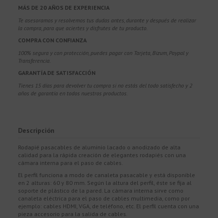
MÁS DE 20 AÑOS DE EXPERIENCIA
Te asesoramos y resolvemos tus dudas antes, durante y después de realizar
la compra, para que aciertes y disfrutes de tu producto.
COMPRA CON CONFIANZA
100% segura y con protección, puedes pagar con Tarjeta, Bizum,
Paypal y
Transferencia.
GARANTÍA DE SATISFACCIÓN
Tienes 15 días para devolver tu compra si no estás del todo satisfecho y 2
años de garantía en todos nuestros productos.
Descripción
Rodapié pasacables de aluminio lacado o anodizado de alta
calidad para la rápida creación de elegantes rodapiés con una
cámara interna para el paso de cables.
El perfil funciona a modo de canaleta pasacable y está disponible
en 2 alturas: 60 y 80 mm. Según la altura del perfil, éste se fija al
soporte de plástico de la pared. La cámara interna sirve como
canaleta eléctrica para el paso de cables multimedia, como por
ejemplo: cables HDMI, VGA, de teléfono, etc. El perfil cuenta con una
pieza accesorio para la salida de cables.