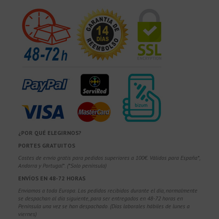
¿POR QUÉ ELEGIRNOS?
PORTES GRATUITOS
Costes de envío gratis para pedidos superiores a 100€. Válidos para España*,
Andorra y Portugal*. (*Solo península)
ENVÍOS EN 48-72 HORAS
Enviamos a toda Europa. Los pedidos recibidos durante el día, normalmente
se despachan al día siguiente, para ser entregados en 48-72 horas en
Península una vez se han despachado. (Días laborales hábiles de lunes a
viernes)