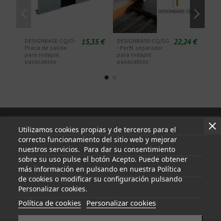
15,35 €
22,24 €
DESIGNBASE-CQ/O -
DESIGNBASE-CQ/SG
DES
Placa de salida
- Perfil separador
Junt
para rodapié
para rodapié
para
pasacables
pasacables
pas
Información
Utilizamos cookies propias y de terceros para el
correcto funcionamiento del sitio web y mejorar
nuestros servicios. Para dar su consentimiento
Mi cuenta
sobre su uso pulse el botón Acepto. Puede obtener
más información en pulsando en nuestra Política
Información de contacto
de cookies o modificar su configuración pulsando
Personalizar cookies.
Síguenos
Política de cookies
Personalizar cookies