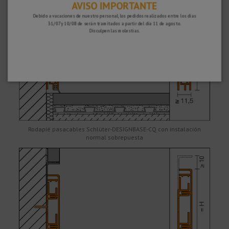
AVISO IMPORTANTE
Debido a vacaciones de nuestro personal, los pedidos realizados entre los días
31/07 y 10/08 de serán tramitados a partir del día 11 de agosto.
Disculpen las molestias.
Rodapié pasacables Schlüter-DESIGNBASE-CQ con instalación
normal sobrepuesta