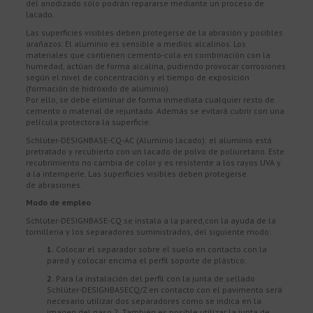
del anodizado sólo podrán repararse mediante un proceso de
lacado.
Las superficies visibles deben protegerse de la abrasión y posibles
arañazos. El aluminio es sensible a medios alcalinos. Los
materiales que contienen cemento-cola en combinación con la
humedad, actúan de forma alcalina, pudiendo provocar corrosiones
según el nivel de concentración y el tiempo de exposición
(formación de hidróxido de aluminio).
Por ello, se debe eliminar de forma inmediata cualquier resto de
cemento o material de rejuntado. Además se evitará cubrir con una
película protectora la superficie.
Schlüter-DESIGNBASE-CQ-AC (Aluminio lacado): el aluminio está
pretratado y recubierto con un lacado de polvo de poliuretano. Este
recubrimiento no cambia de color y es resistente a los rayos UVA y
a la intemperie. Las superficies visibles deben protegerse
de abrasiones.
Modo de empleo
Schlüter-DESIGNBASE-CQ se instala a la pared,con la ayuda de la
tornilleria y los separadores suministrados, del siguiente modo:
1.
Colocar el separador sobre el suelo en contacto con la
pared y colocar encima el perfil soporte de plástico.
2.
Para la instalación del perfil con la junta de sellado
Schlüter-DESIGNBASECQ/Z en contacto con el pavimento será
necesario utilizar dos separadores como se indica en la
imagen del paso 2. También es posible utilizar la junta de