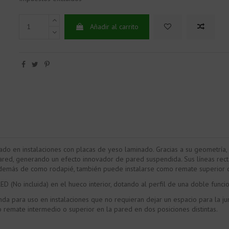
Añadir al carrito
o en instalaciones con placas de yeso laminado. Gracias a su geometría, e
pared, generando un efecto innovador de pared suspendida. Sus líneas rec
a. Además de como rodapié, también puede instalarse como remate superior 
D (No incluida) en el hueco interior, dotando al perfil de una doble funci
da para uso en instalaciones que no requieran dejar un espacio para la jun
remate intermedio o superior en la pared en dos posiciones distintas.