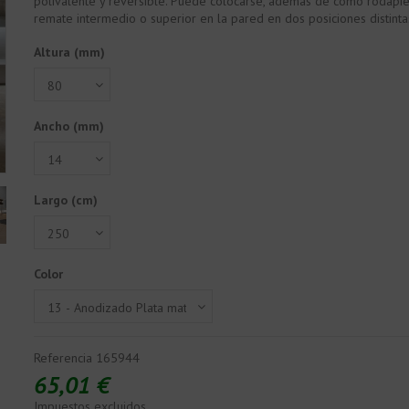
polivalente y reversible. Puede colocarse, además de como rodapi
remate intermedio o superior en la pared en dos posiciones distinta
Altura (mm)
Ancho (mm)
Largo (cm)
Color
Referencia
165944
65,01 €
Impuestos excluidos