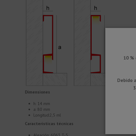
10 % 
Debido a
3
Dimensiones
h: 14 mm
a: 80 mm
Longitud:2,5 ml
Características técnicas
Aleación: 6063 T-5