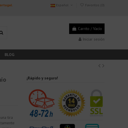
Portugal.
Español
Favoritos (
0
)
Carrito
/
Vacío
Iniciar sesión
BLOG
nio
¡Rápido y seguro!
una tira
altamente