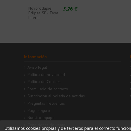
5,26 €
Novorodapie
Eclipse SP - Tapa
lateral
Información
Aviso legal
Política de privacidad
Política de Cookies
Formulario de contacto
Suscripción al boletín de noticias
Preguntas frecuentes
Pago seguro
Nuestro equipo
Condiciones de venta
Utilizamos cookies propias y de terceros para el correcto funcio