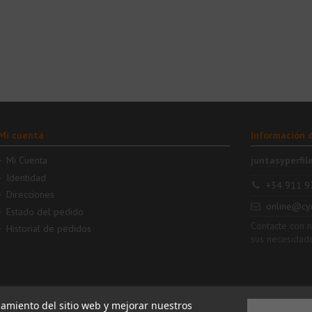
Mi cuenta
Información 
Mi Cuenta
juntasyperfil
Identidad
+34 911 9
Direcciones
online@cy
Estado del pedido
Contacte con 
Historial de pedidos
sus necesidad
namiento del sitio web y mejorar nuestros