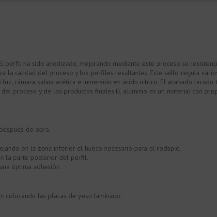
l perfil ha sido anodizado, mejorando mediante este proceso su resistencia 
 la calidad del proceso y los perfiles resultantes. Este sello regula vari
la luz, cámara salina acética e inmersión en ácido nítrico. El acabado lacad
 del proceso y de los productos finales.El aluminio es un material con prop
 después de obra.
jando en la zona inferior el hueco necesario para el rodapié.
 la parte posterior del perfil.
 una óptima adhesión.
ón colocando las placas de yeso laminado.