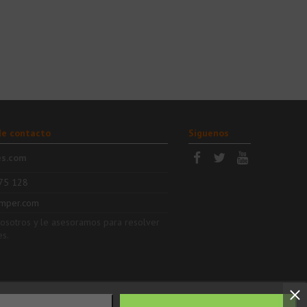
de contacto
Síguenos
es.com
75 128
mper.com
nosotros y le asesoramos para resolver
es.