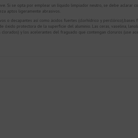
e. Si se opta por emplear un líquido limpiador neutro, se debe aclarar co
eza aptos ligeramente abrasivos.
os o decapantes así como ácidos fuertes (clorhídrico y perclórico),bases f
e óxido protectora de la superficie del aluminio. Las ceras, vaselina, lano
 clorados) y los acelerantes del fraguado que contengan cloruros (use acel