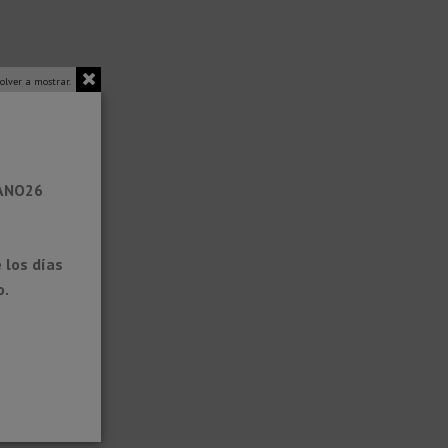
olver a mostrar.
RANO26
 los días
o.