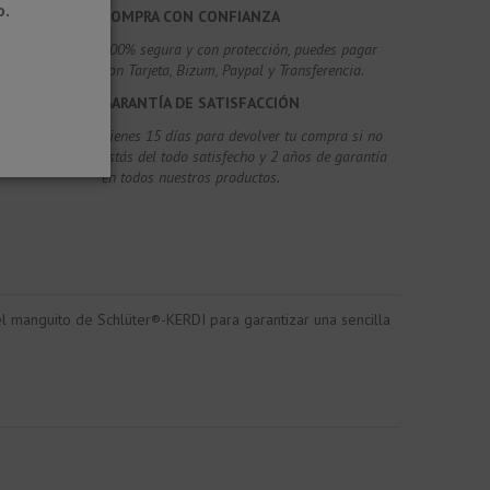
o.
COMPRA CON CONFIANZA
100% segura y con protección, puedes pagar
con Tarjeta, Bizum,
Paypal y Transferencia.
GARANTÍA DE SATISFACCIÓN
Tienes 15 días para devolver tu compra si no
estás del todo satisfecho y 2 años de garantía
en todos nuestros productos.
el manguito de Schlüter®-KERDI para garantizar una sencilla