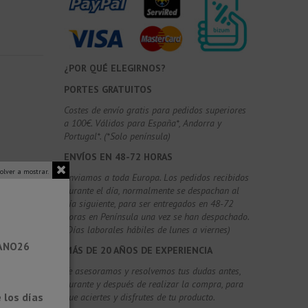
¿POR QUÉ ELEGIRNOS?
PORTES GRATUITOS
Costes de envío gratis para pedidos superiores
a 100€. Válidos para España*, Andorra y
Portugal*. (*Solo península)
ENVÍOS EN 48-72 HORAS
olver a mostrar.
Enviamos a toda Europa. Los pedidos recibidos
durante el día, normalmente se despachan al
día siguiente, para ser entregados en 48-72
horas en Península una vez se han despachado.
(Días laborales hábiles de lunes a viernes)
RANO26
MÁS DE 20 AÑOS DE EXPERIENCIA
Te asesoramos y resolvemos tus dudas antes,
durante y después de realizar la compra, para
 los días
que aciertes y disfrutes de tu producto.