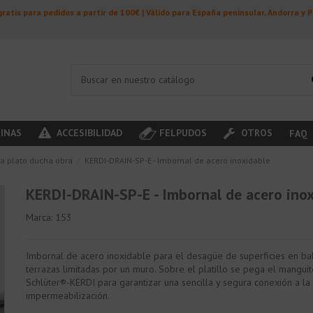
ratis para pedidos a partir de 100€ | Válido para España peninsular, Andorra y 
INAS
ACCESIBILIDAD
FELPUDOS
OTROS
FAQ
a plato ducha obra
KERDI-DRAIN-SP-E - Imbornal de acero inoxidable
KERDI-DRAIN-SP-E - Imbornal de acero ino
Marca:
153
Imbornal de acero inoxidable para el desagüe de superficies en ba
terrazas limitadas por un muro. Sobre el platillo se pega el mangui
Schlüter®-KERDI para garantizar una sencilla y segura conexión a la
impermeabilización.