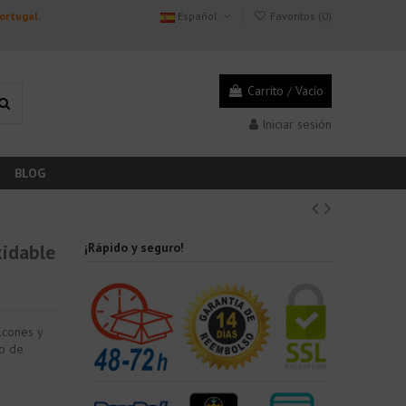
Portugal.
Español
Favoritos (
0
)
Carrito
/
Vacío
Iniciar sesión
BLOG
xidable
¡Rápido y seguro!
lcones y
to de