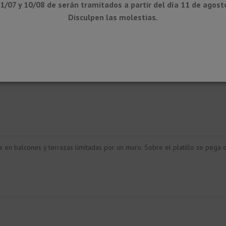
1/07 y 10/08 de serán tramitados a partir del día 11 de agost
Disculpen las molestias.
 en balcones y terrazas limitadas por un muro. Sobre el platillo se pega 