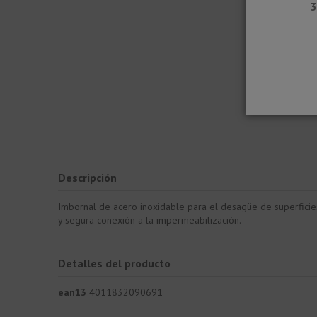
3
Descripción
Imbornal de acero inoxidable para el desagüe de superficies
y segura conexión a la impermeabilización.
Detalles del producto
ean13
4011832090691