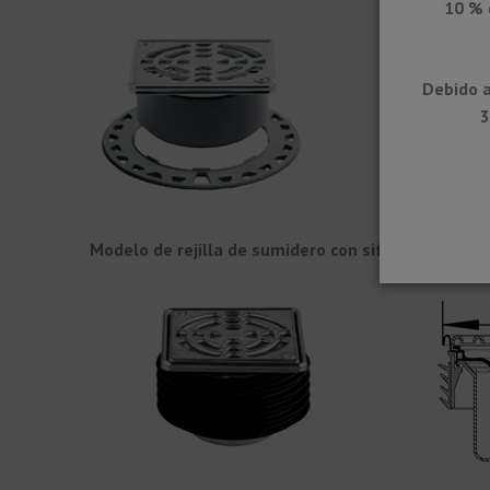
10 % 
Debido a
3
Modelo de rejilla de sumidero con sifón y retén lab