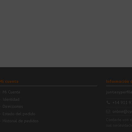
Mi cuenta
Información 
Mi Cuenta
juntasyperfil
Identidad
+34 911 9
Direcciones
online@cy
Estado del pedido
Contacte con 
Historial de pedidos
sus necesidad