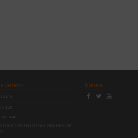
de contacto
Síguenos
es.com
75 128
mper.com
nosotros y le asesoramos para resolver
es.