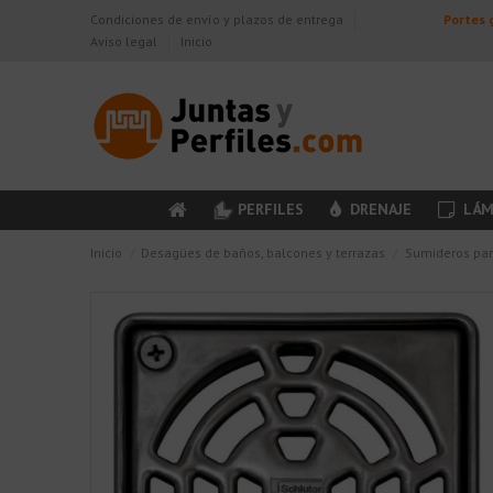
Condiciones de envío y plazos de entrega
Portes g
Aviso legal
Inicio
PERFILES
DRENAJE
LÁM
Inicio
Desagües de baños, balcones y terrazas
Sumideros par