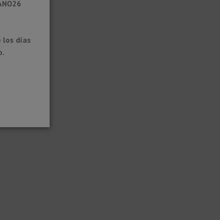
RANO26
 los días
o.