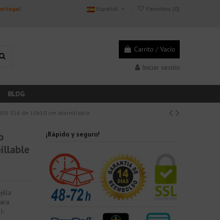
Portugal.
Español
Favoritos (
0
)
Carrito
/
Vacío
Iniciar sesión
BLOG
AISI 316 de 10x10 cm atornillable
o
¡Rápido y seguro!
illable
illa
para
I-