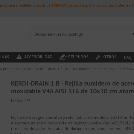
ratis para pedidos a partir de 100€ | Válido para España peninsular, Andorra y 
INAS
ACCESIBILIDAD
FELPUDOS
OTROS
FAQ
a plato ducha obra
KERDI-DRAIN 1 B - Rejilla sumidero de acero inoxidable V4A 
KERDI-DRAIN 1 B - Rejilla sumidero de acer
inoxidable V4A AISI 316 de 10x10 cm atorn
Marca:
153
Rejilla de desagüe con sifón y retén labial de medidas 10x10 cm. Rej
elaborada en acero inoxidable de calidad 1.4404-V4A (AISI 316L) 
drenaje o desagüe de platos de ducha de obra con el sistema KERD