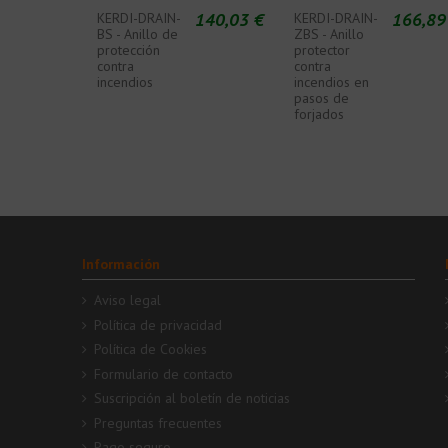
140,03 €
166,89
KERDI-DRAIN-
KERDI-DRAIN-
BS - Anillo de
ZBS - Anillo
protección
protector
contra
contra
incendios
incendios en
pasos de
forjados
Información
Aviso legal
Política de privacidad
Política de Cookies
Formulario de contacto
Suscripción al boletín de noticias
Preguntas frecuentes
Pago seguro