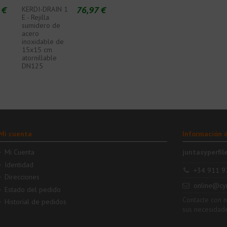
 €
76,97 €
KERDI-DRAIN 1
E - Rejilla
sumidero de
acero
inoxidable de
15x15 cm
atornillable
DN125
Mi cuenta
Información 
Mi Cuenta
juntasyperfil
Identidad
+34 911 9
Direcciones
online@cy
Estado del pedido
Contacte con 
Historial de pedidos
sus necesidad