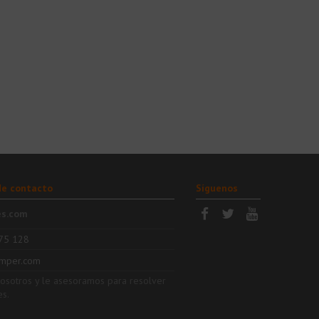
de contacto
Síguenos
es.com
75 128
mper.com
nosotros y le asesoramos para resolver
es.