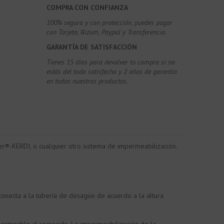
COMPRA CON CONFIANZA
100% segura y con protección, puedes pagar
con Tarjeta, Bizum,
Paypal y Transferencia.
GARANTÍA DE SATISFACCIÓN
Tienes 15 días para devolver tu compra si no
estás del todo satisfecho y 2 años de garantía
en todos nuestros productos.
r®-KERDI, o cualquier otro sistema de impermeabilización.
conecta a la tubería de desagüe de acuerdo a la altura
ermeable al recrecido. La impermeabilización de la