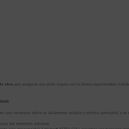
de obra
que aseguran una unión segura con la lámina impermeable Schlüte
DRAIN
en caso necesario sobre un aislamiento acústico y térmico adecuado) y se 
pecios del elemento adicional.
ento cola impermeable Schlüter®-KERDI-COLL garantiza una transición imp