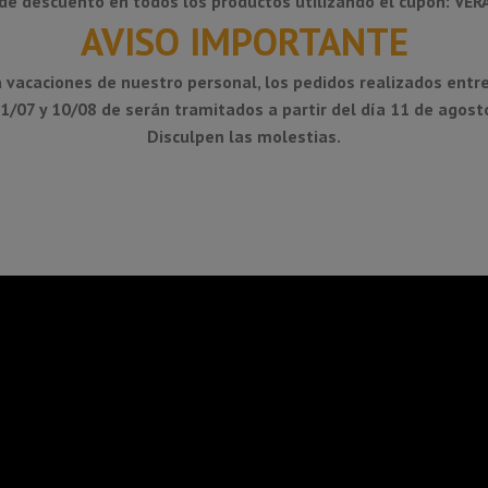
de descuento en todos los productos utilizando el cupón: VE
KERDI-DRAIN en construcciones de madera. Están disponibles los detalles c
AVISO IMPORTANTE
os de polipropileno de alta resistencia al impacto (PP). El sumidero para p
 vacaciones de nuestro personal, los pedidos realizados entre
cuya superficie está recubierta con geotextil. La lámina de impermeabiliza
1/07 y 10/08 de serán tramitados a partir del día 11 de agost
con el adhesivo a las baldosas.
Disculpen las molestias.