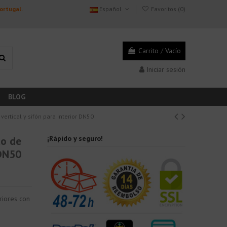
Portugal.
Español
Favoritos (
0
)
Carrito
/
Vacío
Iniciar sesión
BLOG
rtical y sifón para interior DN50
o de
¡Rápido y seguro!
 DN50
riores con