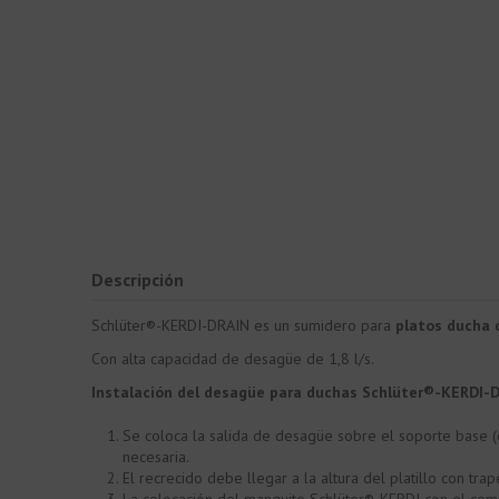
Descripción
Schlüter®-KERDI-DRAIN es un sumidero para
platos ducha 
Con alta capacidad de desagüe de 1,8 l/s.
Instalación del desagüe para duchas Schlüter®-KERDI-
Se coloca la salida de desagüe sobre el soporte base (
necesaria.
El recrecido debe llegar a la altura del platillo con tra
La colocación del manguito Schlüter®-KERDI con el cem