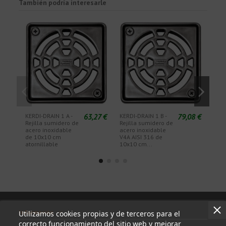
También podría interesarle
63,27 €
79,08 €
KERDI-DRAIN 1 A -
KERDI-DRAIN 1 B -
KERD
Rejilla sumidero de
Rejilla sumidero de
Reji
acero inoxidable
acero inoxidable
inox
de 10x10 cm
V4A AISI 316 de
torn
atornillable
10x10 cm...
cm
Información
Utilizamos cookies propias y de terceros para el
correcto funcionamiento del sitio web y mejorar