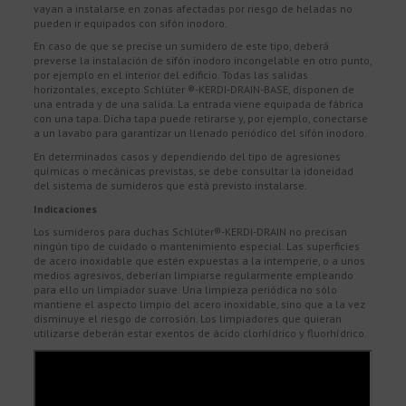
vayan a instalarse en zonas afectadas por riesgo de heladas no
pueden ir equipados con sifón inodoro.
En caso de que se precise un sumidero de este tipo, deberá
preverse la instalación de sifón inodoro incongelable en otro punto,
por ejemplo en el interior del edificio. Todas las salidas
horizontales, excepto Schlüter ®-KERDI-DRAIN-BASE, disponen de
una entrada y de una salida. La entrada viene equipada de fábrica
con una tapa. Dicha tapa puede retirarse y, por ejemplo, conectarse
a un lavabo para garantizar un llenado periódico del sifón inodoro.
En determinados casos y dependiendo del tipo de agresiones
químicas o mecánicas previstas, se debe consultar la idoneidad
del sistema de sumideros que está previsto instalarse.
Indicaciones
Los sumideros para duchas Schlüter®-KERDI-DRAIN no precisan
ningún tipo de cuidado o mantenimiento especial. Las superficies
de acero inoxidable que estén expuestas a la intemperie, o a unos
medios agresivos, deberían limpiarse regularmente empleando
para ello un limpiador suave. Una limpieza periódica no sólo
mantiene el aspecto limpio del acero inoxidable, sino que a la vez
disminuye el riesgo de corrosión. Los limpiadores que quieran
utilizarse deberán estar exentos de ácido clorhídrico y fluorhídrico.