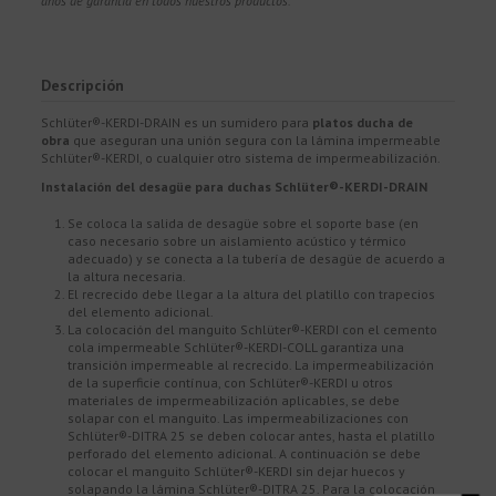
años de garantía en todos nuestros productos.
Descripción
Schlüter®-KERDI-DRAIN es un sumidero para
platos ducha de
obra
que aseguran una unión segura con la lámina impermeable
Schlüter®-KERDI, o cualquier otro sistema de impermeabilización.
Instalación del desagüe para duchas Schlüter®-KERDI-DRAIN
Se coloca la salida de desagüe sobre el soporte base (en
caso necesario sobre un aislamiento acústico y térmico
adecuado) y se conecta a la tubería de desagüe de acuerdo a
la altura necesaria.
El recrecido debe llegar a la altura del platillo con trapecios
del elemento adicional.
La colocación del manguito Schlüter®-KERDI con el cemento
cola impermeable Schlüter®-KERDI-COLL garantiza una
transición impermeable al recrecido. La impermeabilización
de la superficie contínua, con Schlüter®-KERDI u otros
materiales de impermeabilización aplicables, se debe
solapar con el manguito. Las impermeabilizaciones con
Schlüter®-DITRA 25 se deben colocar antes, hasta el platillo
perforado del elemento adicional. A continuación se debe
colocar el manguito Schlüter®-KERDI sin dejar huecos y
solapando la lámina Schlüter®-DITRA 25. Para la colocación