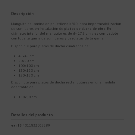
Descripción
Manguito de lámina de polietileno KERDI para impermeabilización
de sumideros en instalación de
platos de ducha de obra
. En
diámetro interior del manguito es de d= 17,5 cm y es compatible
con toda la gama de sumideros y cazoletas de la gama.
Disponible para platos de ducha cuadrados de:
45x45 cm
90x90 cm
100x100 cm
120x120 cm
150x150 cm
Disponible para platos de ducha rectangulares en una medida
adaptable de:
180x90 cm
Detalles del producto
ean13
4011832035289