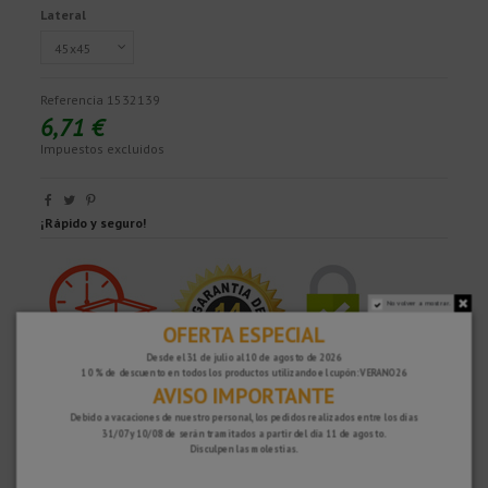
Lateral
Referencia
1532139
6,71 €
Impuestos excluidos
¡Rápido y seguro!
No volver a mostrar.
OFERTA ESPECIAL
Desde el 31 de julio al 10 de agosto de 2026
10 % de descuento en todos los productos utilizando el cupón: VERANO26
AVISO IMPORTANTE
Debido a vacaciones de nuestro personal, los pedidos realizados entre los días
31/07 y 10/08 de serán tramitados a partir del día 11 de agosto.
Disculpen las molestias.