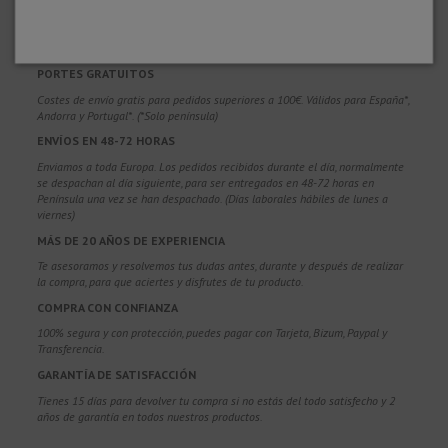
¿POR QUÉ ELEGIRNOS?
PORTES GRATUITOS
Costes de envío gratis para pedidos superiores a 100€. Válidos para España*,
Andorra y Portugal*. (*Solo península)
ENVÍOS EN 48-72 HORAS
Enviamos a toda Europa. Los pedidos recibidos durante el día, normalmente
se despachan al día siguiente, para ser entregados en 48-72 horas en
Península una vez se han despachado. (Días laborales hábiles de lunes a
viernes)
MÁS DE 20 AÑOS DE EXPERIENCIA
Te asesoramos y resolvemos tus dudas antes, durante y después de realizar
la compra, para que aciertes y disfrutes de tu producto.
COMPRA CON CONFIANZA
100% segura y con protección, puedes pagar con Tarjeta, Bizum,
Paypal y
Transferencia.
GARANTÍA DE SATISFACCIÓN
Tienes 15 días para devolver tu compra si no estás del todo satisfecho y 2
años de garantía en todos nuestros productos.