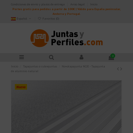
Condiciones de envío y plazos de entrega
Aviso legal
Inicio
Portes gratis para pedidos a partir de 100€ | Válido para España peninsular,
Andorra y Portugal.
Español
Favoritos (
0
)
0
Inicio
Tapajuntas o cubrejuntas
Novotapajunta NCJE - Tapajunta
de aluminio natural
Nuevo