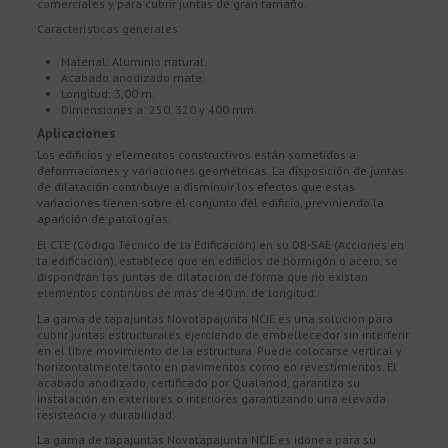
comerciales y para cubrir juntas de gran tamaño.
Características generales
Material: Aluminio natural.
Acabado anodizado mate.
Longitud: 3,00 m.
Dimensiones a: 250, 320 y 400 mm.
Aplicaciones
Los edificios y elementos constructivos están sometidos a
deformaciones y variaciones geométricas. La disposición de juntas
de dilatación contribuye a disminuir los efectos que estas
variaciones tienen sobre el conjunto del edificio, previniendo la
aparición de patologías.
El CTE (Código Técnico de la Edificación) en su DB-SAE (Acciones en
la edificación), establece que en edificios de hormigón o acero, se
dispondrán las juntas de dilatación de forma que no existan
elementos continuos de más de 40 m. de longitud.
La gama de tapajuntas Novotapajunta NCJE es una solución para
cubrir juntas estructurales ejerciendo de embellecedor sin interferir
en el libre movimiento de la estructura. Puede colocarse vertical y
horizontalmente tanto en pavimentos como en revestimientos. El
acabado anodizado, certificado por Qualanod, garantiza su
instalación en exteriores o interiores garantizando una elevada
resistencia y durabilidad.
La gama de tapajuntas Novotapajunta NCJE es idónea para su