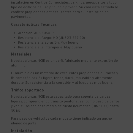
instalación en Centros Comerciales, parkings, aeropuertos y todo
tipo de edificios de uso público o privado. Su cara vista estriada le
confiere propiedades antideslizantes para su instalación en
pavimentos.
Características Técnicas
Aleación: AGS 6060 T5
Resistencia al fuego: M0 (UNE 23-727-90)
Resistencia a la abrasión: Muy bueno
Resistencia a la intemperie: Muy bueno
Materiales
Novotapajuntas NCJE es un perfil fabricado mediante extrusión de
aluminio.
El aluminio es un material de excelentes propiedades químicas y
fisicomecánicas. Es ligero, tenaz, dúctil, maleable y altamente
durable. Su resistencia a la corrosión y al fuego es muy buena.
Tráfico soportado
Novotapajuntas NCJE está capacitado para soporte de cargas
ligeras, comprendiendo tránsito peatonal así como paso de carros
y vehículos con peso medio de rueda neumática (DIN 1072) hasta
35 kN.
Para paso de vehículos cada modelo tiene indicado un ancho
idóneo de junta.
Instalación