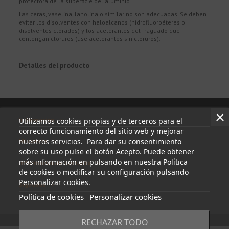
protectora de la superficie del aluminio.
Las ceras, vaselina, lanolina o similar no son adecuadas. Se deben
evitar los disolventes con haloalcanos (hidrofluoroéteres o
disolventes clorados) y los acelerantes del fraguado que
contengan cloruros (use acelerantes sin cloruros).
Detalles del producto
Información
Utilizamos cookies propias y de terceros para el
correcto funcionamiento del sitio web y mejorar
nuestros servicios. Para dar su consentimiento
Mi cuenta
sobre su uso pulse el botón Acepto. Puede obtener
más información en pulsando en nuestra Política
Información de contacto
de cookies o modificar su configuración pulsando
Personalizar cookies.
Síguenos
Política de cookies
Personalizar cookies
RECHAZAR TODO