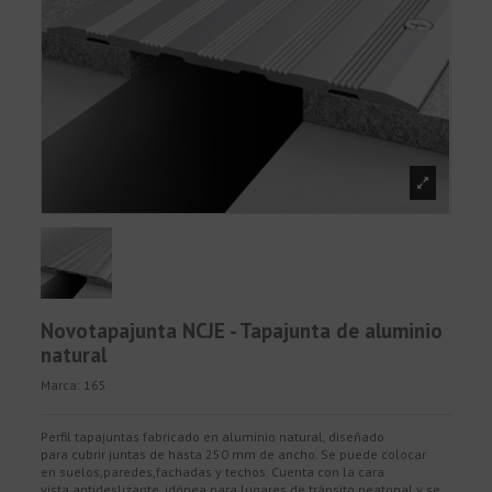
Novotapajunta NCJE - Tapajunta de aluminio
natural
Marca:
165
Perfil tapajuntas fabricado en aluminio natural, diseñado
para cubrir juntas de hasta 250 mm de ancho. Se puede colocar
en suelos,paredes,fachadas y techos. Cuenta con la cara
vista antideslizante, idónea para lugares de tránsito peatonal y se