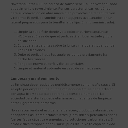
Novotapajuntas NCJE se coloca de forma sencilla una vez finalizado
el pavimento o revestimiento. Por sus características, es idóneo
para su colocación en obra nueva o en proyectos de rehabilitación
y reforma. El perfil se suministra con agujeros avellanados en un
lateral preparados para la tornillería de fijación (no suministrada).
Limpie la superficie donde va a colocar el Novotapajuntas
NCJE y asegúrese de que el perfil está en buen estado y libre
de suciedad
Coloque el tapajuntas sobre la junta y marque el lugar donde
irán las fijaciones
Quite el perfil y haga los agujeros donde previamente ha
hecho las marcas
Ponga de nuevo el perfil y fije los anclajes.
Limpie el material sobrante en caso de ser necesario
Limpieza y mantenimiento
La limpieza debe realizarse periódicamente con un paño suave. Si
se opta por emplear un líquido limpiador neutro, se debe aclarar
con agua fría y secar para retirar el exceso de humedad. La
suciedad persistente puede eliminarse con agentes de limpieza
aptos ligeramente abrasivos.
No se recomienda el uso de lana de acero, productos abrasivos o
decapantes así como ácidos fuertes (clorhídrico y perclórico),bases
fuertes (sosa cáustica o amoniaco) o soluciones carbonatadas. El
ácido cítrico tampoco debe usarse, pues disuelve la capa de óxido