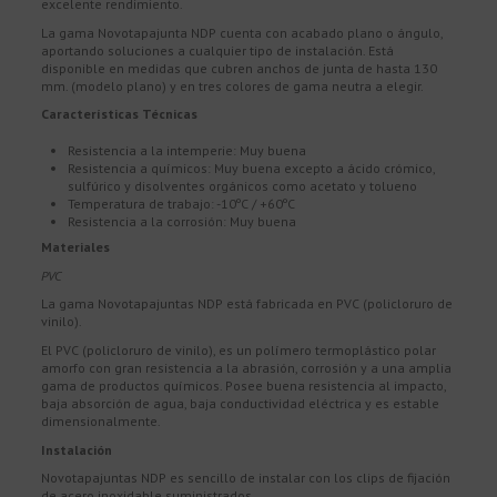
excelente rendimiento.
La gama Novotapajunta NDP cuenta con acabado plano o ángulo,
aportando soluciones a cualquier tipo de instalación. Está
disponible en medidas que cubren anchos de junta de hasta 130
mm. (modelo plano) y en tres colores de gama neutra a elegir.
Características Técnicas
Resistencia a la intemperie: Muy buena
Resistencia a químicos: Muy buena excepto a ácido crómico,
sulfúrico y disolventes orgánicos como acetato y tolueno
Temperatura de trabajo: -10ºC / +60ºC
Resistencia a la corrosión: Muy buena
Materiales
PVC
La gama Novotapajuntas NDP está fabricada en PVC (policloruro de
vinilo).
El PVC (policloruro de vinilo), es un polímero termoplástico polar
amorfo con gran resistencia a la abrasión, corrosión y a una amplia
gama de productos químicos. Posee buena resistencia al impacto,
baja absorción de agua, baja conductividad eléctrica y es estable
dimensionalmente.
Instalación
Novotapajuntas NDP es sencillo de instalar con los clips de fijación
de acero inoxidable suministrados.