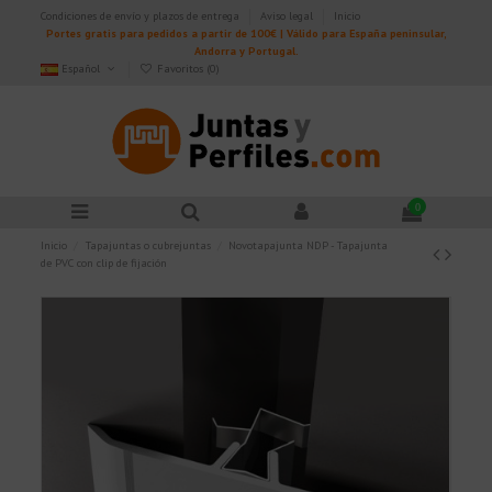
Condiciones de envío y plazos de entrega
Aviso legal
Inicio
Portes gratis para pedidos a partir de 100€ | Válido para España peninsular,
Andorra y Portugal.
Español
Favoritos (
0
)
0
Inicio
Tapajuntas o cubrejuntas
Novotapajunta NDP - Tapajunta
de PVC con clip de fijación