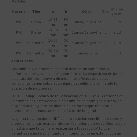
Medidas
nº clips
Material
Tipo
a
b
Color
Clip
/perfil
10-35
50
PVC
Plano
Blanco/Beige/Gris
S
5 ud
mm
mm
35-50
70
PVC
Plano
Blanco/Beige/Gris
L
5 ud
mm
mm
10-35
50
PVC
Perimetral
Blanco/Beige/Gris
S
5 ud
mm
mm
35-50
70
PVC
Perimetral
Blanco/Beige
L
5 ud
mm
mm
Aplicaciones
Los edificios y elementos constructivos están sometidos a
deformaciones y variaciones geométricas. La disposición de juntas
de dilatación contribuye a disminuir los efectos que estas
variaciones tienen sobre el conjunto del edificio, previniendo la
aparición de patologías.
El CTE (Código Técnico de la Edificación) en su DB-SAE (Acciones en
la edificación), establece que en edificios de hormigón o acero, se
dispondrán las juntas de dilatación de forma que no existan
elementos continuos de más de 40 m. de longitud.
La gama Novotapajunta NDP es una solución sencilla que cubre y
protege las juntas estructurales en fachadas y paredes. Cuenta con
un aditivo que le confiere resistencia a los rayos UV, lo que
garantiza su instalación tanto en interior como en exterior con un