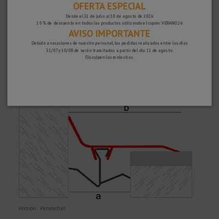
OFERTA ESPECIAL
para instalaciones de interior como de exterior.
Desde el 31 de julio al 10 de agosto de 2026
10 % de descuento en todos los productos utilizando el cupón: VERANO26
AVISO IMPORTANTE
Debido a vacaciones de nuestro personal, los pedidos realizados entre los días
31/07 y 10/08 de serán tramitados a partir del día 11 de agosto.
Disculpen las molestias.
Versión : Normal - Centrada
Versión : Perimetral