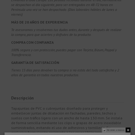
se despachan al día siguiente, para ser entregados en 48-72 horas en
Península una vez se han despachado. (Días laborales hábiles de lunes a
viernes)
MÁS DE 20 AÑOS DE EXPERIENCIA
Te asesoramos y resolvemos tus dudas antes, durante y después de realizar
la compra, para que aciertes y disfrutes de tu producto.
COMPRA CON CONFIANZA
100% segura y con protección, puedes pagar con Tarjeta, Bizum,
Paypal y
Transferencia.
GARANTÍA DE SATISFACCIÓN
Tienes 15 días para devolver tu compra si no estás del todo satisfecho y 2
años de garantía en todos nuestros productos.
Descripción
Tapajuntas de PVC o cubrejuntas diseñado para proteger y
embellecer juntas de dilatación en fachadas, paredes, techos y
suelos con tráfico ligero con un ancho de hasta 130 mm. Se instala
de forma sencilla mediante los clips o grapas de acero inoxidable
suministrados, evitando el uso de adhesivos y tornillería. Su
No volver a mostrar.
exclusiva formulación resistente a los rayos UV lo apropiado tanto