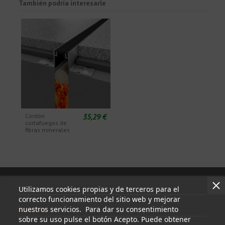
También podría interesarle
35,29 €
Cordón
cortafuegos de
fibras minerales
Información
Utilizamos cookies propias y de terceros para el
correcto funcionamiento del sitio web y mejorar
nuestros servicios. Para dar su consentimiento
Mi cuenta
sobre su uso pulse el botón Acepto. Puede obtener