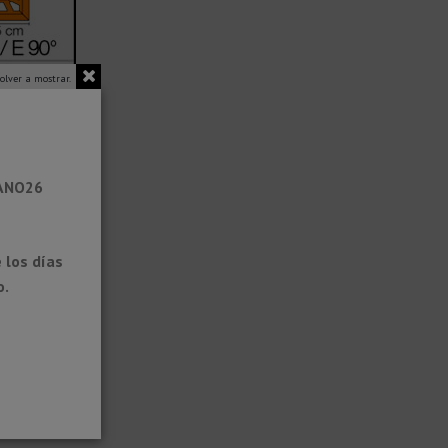
olver a mostrar.
RANO26
 los días
o.