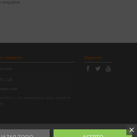
e empalme
de contacto
Síguenos
es.com
75 128
mper.com
nosotros y le asesoramos para resolver
es.