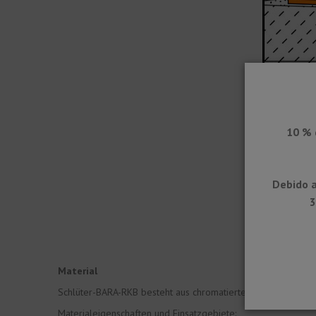
10 % 
Debido a
3
Material
Schlüter-BARA-RKB besteht aus chromatiertem und farbig be
Materialeigenschaften und Einsatzgebiete: