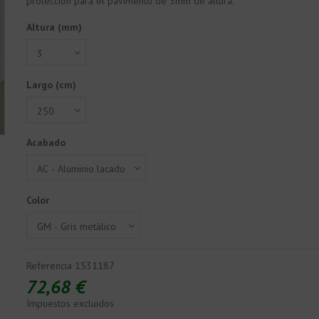
protección para el pavimento de 3mm de altura.
Altura (mm)
Largo (cm)
Acabado
Color
Referencia
1531187
72,68 €
Impuestos excluidos