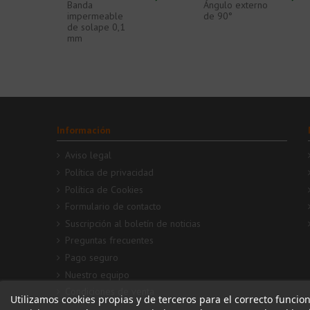
Banda
Ángulo externo
impermeable
de 90°
de solape 0,1
mm
Información
Aviso legal
Política de privacidad
Política de Cookies
Formulario de contacto
Suscripción al boletín de noticias
Preguntas frecuentes
Pago seguro
Nuestro equipo
Condiciones de venta
Utilizamos cookies propias y de terceros para el correcto funcio