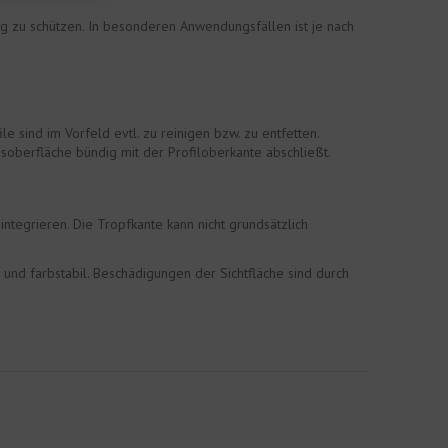
ng zu schützen. In besonderen Anwendungsfällen ist je nach
 sind im Vorfeld evtl. zu reinigen bzw. zu entfetten.
soberfläche bündig mit der Profiloberkante abschließt.
integrieren. Die Tropfkante kann nicht grundsätzlich
und farbstabil. Beschädigungen der Sichtfläche sind durch