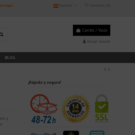
Portugal.
Español
Favoritos (
0
)
Carrito
/
Vacío
Iniciar sesión
BLOG
¡Rápido y seguro!
nes y
ra