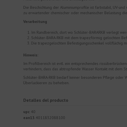
Die Beschichtung der Aluminiumprofile ist farbstabil, UV-un
zu erwartender chemischer oder mechanischer Belastung die
Verarbeitung
Im Randbereich, dort wo Schlüter-BARARKB verlegt werde
Schlüter-BARA-RKB mit dem trapezförmig gelochten Befest
Die trapezgelochten Befestigungsschenkel vollflächig m
Hinweis:
Im Profilbereich ist evtl. ein entsprechendes rissüberbrücke
verhindern, dass das abtropfende Wasser Kontakt mit dem S
Schlüter-BARA-RKB bedarf keiner besonderen Pflege oder War
Überlackieren zu beheben.
Detalles del producto
upc
40
ean13
4011832088100