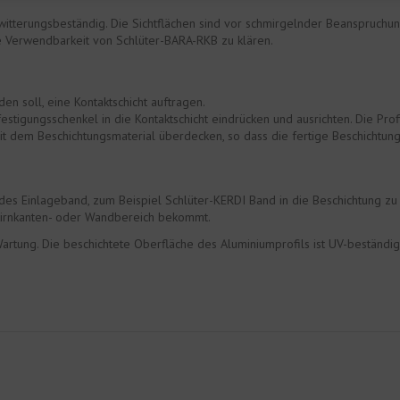
d witterungsbeständig. Die Sichtflächen sind vor schmirgelnder Beanspruchu
 Verwendbarkeit von Schlüter-BARA-RKB zu klären.
n soll, eine Kontaktschicht auftragen.
igungsschenkel in die Kontaktschicht eindrücken und ausrichten. Die Profile
it dem Beschichtungsmaterial überdecken, so dass die fertige Beschichtung
ndes Einlageband, zum Beispiel Schlüter-KERDI Band in die Beschichtung zu 
tirnkanten- oder Wandbereich bekommt.
tung. Die beschichtete Oberfläche des Aluminiumprofils ist UV-beständig 