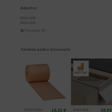
Adjuntos
BARA-RKB
BARA-RKB
Descargas (0)
También podría interesarle
18,31 €
38,93
KERDI-KEBA -
BARA-RKB -