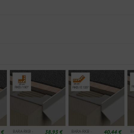
 €
38,93 €
40,44 €
BARA-RKB -
BARA-RKB -
B