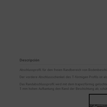
Descripción
Abschlussprofil für den freien Randbereich von Bodenbeschic
Der vordere Abschlussschenkel des T-förmigen Profils ist a
Das Randabschlussprofil wird mit dem trapezförmig gelochten
3 mm hohen Aufkantung den Rand der Beschichtung ab, schütz