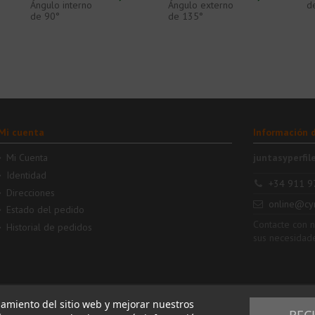
Ángulo interno
Ángulo externo
d
de 90°
de 135°
Mi cuenta
Información 
Mi Cuenta
juntasyperfil
Identidad
+34 911 9
Direcciones
online@cy
Estado del pedido
Contacte con 
Historial de pedidos
sus necesidad
namiento del sitio web y mejorar nuestros