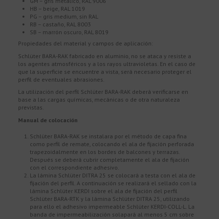
GM – gris metálico, RAL 9006
HB – beige, RAL 1019
PG – gris medium, sin RAL
RB – castaño, RAL 8003
SB – marrón oscuro, RAL 8019
Propiedades del material y campos de aplicación:
Schlüter BARA-RAK fabricado en aluminio, no se ataca y resiste a
los agentes atmosféricos y a los rayos ultravioletas. En el caso de
que la superficie se encuentre a vista, será necesario proteger el
perfil de eventuales abrasiones.
La utilización del perfil Schlüter BARA-RAK deberá verificarse en
base a las cargas químicas, mecánicas o de otra naturaleza
previstas.
Manual de colocación
Schlüter BARA-RAK se instalara por el método de capa fina
como perfil de remate, colocando el ala de fijación perforada
trapezoidalmente en los bordes de balcones y terrazas.
Después se deberá cubrir completamente el ala de fijación
con el correspondiente adhesivo.
La lámina Schlüter DITRA 25 se colocará a testa con el ala de
fijación del perfil. A continuación se realizará el sellado con la
lámina Schlüter KERDI sobre el ala de fijación del perfil
Schlüter BARA-RTK y la lámina Schlüter DITRA 25, utilizando
para ello el adhesivo impermeable Schlüter KERDI-COLL-L. La
banda de impermeabilización solapará al menos 5 cm sobre