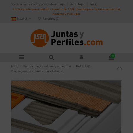
Condiciones de envío y plazos de entrega
Aviso legal
Inicio
Portes gratis para pedidos a partir de 100€ | Válido para España peninsular,
Andorra y Portugal.
Español
Favoritos (
0
)
0
Inicio
Vierteaguas, canalones y albardillas
BARA-RAK -
Vierteaguas de aluminio para balcones