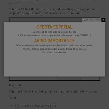
parte 5.
Schlüter BARA-RAK permite un acabado estético y protege el borde
de posibles agresiones mecánicas y de la intemperie.
No volver a mostrar.
OFERTA ESPECIAL
Desde el 31 de julio al 10 de agosto de 2026
10 % de descuento en todos los productos utilizando el cupón: VERANO26
AVISO IMPORTANTE
Debido a vacaciones de nuestro personal, los pedidos realizados entre los días
31/07 y 10/08 de serán tramitados a partir del día 11 de agosto.
Disculpen las molestias.
Material
Schlüter BARA-RAK está disponible en aluminio cromado y lacado.
Color:
BW – blanco brillante, RAL 9003