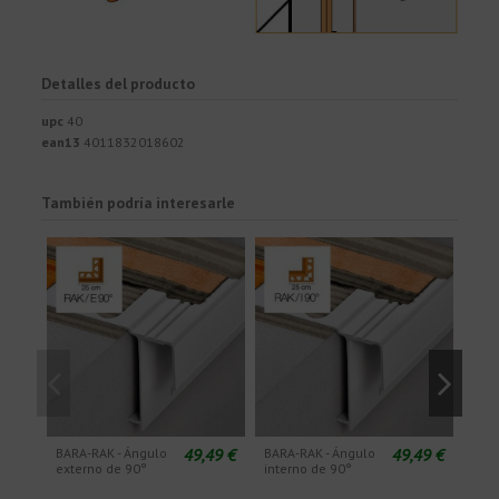
Detalles del producto
upc
40
ean13
4011832018602
También podría interesarle
49,49 €
49,49 €
BARA-RAK - Ángulo
BARA-RAK - Ángulo
BARA
externo de 90°
interno de 90°
exte