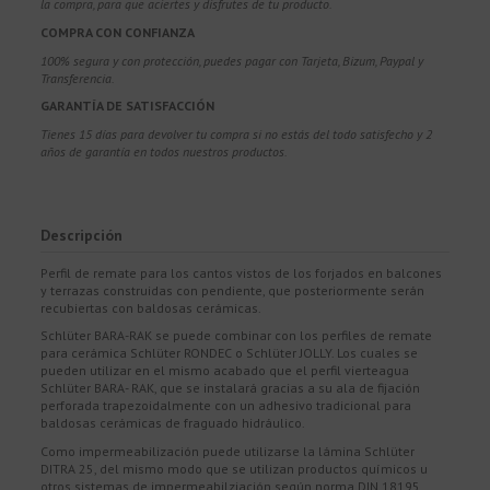
la compra, para que aciertes y disfrutes de tu producto.
COMPRA CON CONFIANZA
100% segura y con protección, puedes pagar con Tarjeta, Bizum,
Paypal y
Transferencia.
GARANTÍA DE SATISFACCIÓN
Tienes 15 días para devolver tu compra si no estás del todo satisfecho y 2
años de garantía en todos nuestros productos.
Descripción
Perfil de remate para los cantos vistos de los forjados en balcones
y terrazas construidas con pendiente, que posteriormente serán
recubiertas con baldosas cerámicas.
Schlüter BARA-RAK se puede combinar con los perfiles de remate
para cerámica Schlüter RONDEC o Schlüter JOLLY. Los cuales se
pueden utilizar en el mismo acabado que el perfil vierteagua
Schlüter BARA- RAK, que se instalará gracias a su ala de fijación
perforada trapezoidalmente con un adhesivo tradicional para
baldosas cerámicas de fraguado hidráulico.
Como impermeabilización puede utilizarse la lámina Schlüter
DITRA 25, del mismo modo que se utilizan productos químicos u
otros sistemas de impermeabilziación según norma DIN 18195,