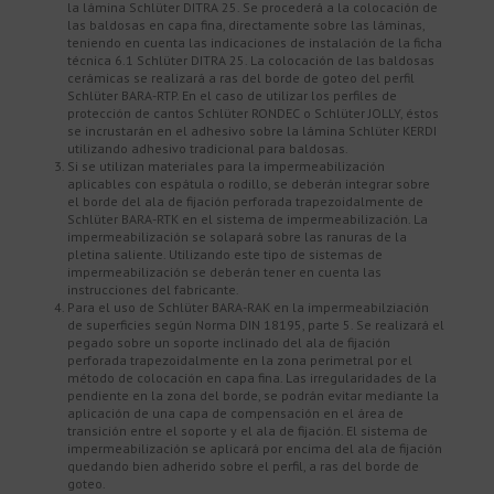
la lámina Schlüter DITRA 25. Se procederá a la colocación de
las baldosas en capa fina, directamente sobre las láminas,
teniendo en cuenta las indicaciones de instalación de la ficha
técnica 6.1 Schlüter DITRA 25. La colocación de las baldosas
cerámicas se realizará a ras del borde de goteo del perfil
Schlüter BARA-RTP. En el caso de utilizar los perfiles de
protección de cantos Schlüter RONDEC o Schlüter JOLLY, éstos
se incrustarán en el adhesivo sobre la lámina Schlüter KERDI
utilizando adhesivo tradicional para baldosas.
Si se utilizan materiales para la impermeabilización
aplicables con espátula o rodillo, se deberán integrar sobre
el borde del ala de fijación perforada trapezoidalmente de
Schlüter BARA-RTK en el sistema de impermeabilización. La
impermeabilización se solapará sobre las ranuras de la
pletina saliente. Utilizando este tipo de sistemas de
impermeabilización se deberán tener en cuenta las
instrucciones del fabricante.
Para el uso de Schlüter BARA-RAK en la impermeabilziación
de superficies según Norma DIN 18195, parte 5. Se realizará el
pegado sobre un soporte inclinado del ala de fijación
perforada trapezoidalmente en la zona perimetral por el
método de colocación en capa fina. Las irregularidades de la
pendiente en la zona del borde, se podrán evitar mediante la
aplicación de una capa de compensación en el área de
transición entre el soporte y el ala de fijación. El sistema de
impermeabilización se aplicará por encima del ala de fijación
quedando bien adherido sobre el perfil, a ras del borde de
goteo.