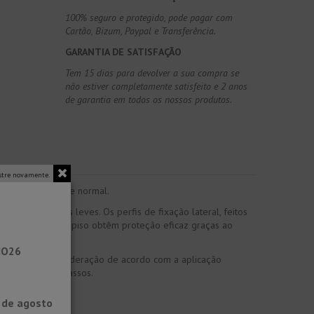
100% seguro e protegido, pode pagar com
Cartão, Bizum, Paypal e Transferência.
GARANTIA DE SATISFAÇÃO
Tem 15 dias para devolver a sua compra se
não estiver completamente satisfeito e 2 anos
de garantia em todos os nossos produtos.
tre novamente.
jeitos a desgaste normal.
los industriais leves. Os perfis de fixação lateral, feitos
co. As bordas do piso obtêm proteção eficaz graças ao
NO26
r levada em consideração de acordo com a aplicação
o estrondo dos passos.
0 de agosto