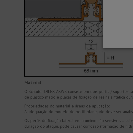
Material
O Schlüter DILEX-AKWS consiste em dois perfis / suportes 
de plástico macio e placas de fixação de resina sintética dur
Propriedades do material e áreas de aplicação:
A adequação do modelo de perfil planejado deve ser analis
Os perfis de fixação lateral em alumínio são sensíveis a s
duração do ataque, pode causar corrosão (formação de hidr