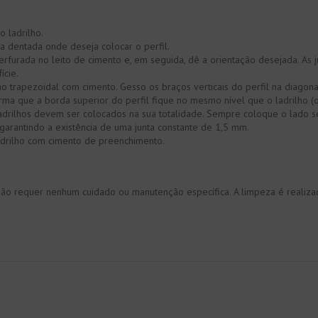
 ladrilho.
a dentada onde deseja colocar o perfil.
rfurada no leito de cimento e, em seguida, dê a orientação desejada. A
ície.
 trapezoidal com cimento. Gesso os braços verticais do perfil na diagona
rma que a borda superior do perfil fique no mesmo nível que o ladrilho (o
 ladrilhos devem ser colocados na sua totalidade. Sempre coloque o lado se
 garantindo a existência de uma junta constante de 1,5 mm.
adrilho com cimento de preenchimento.
 não requer nenhum cuidado ou manutenção específica. A limpeza é reali