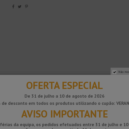
Não mos
as de movimento, projetado para pisos de ladrilhos ou pedras naturais su
OFERTA ESPECIAL
pisos que suportam tráfego intenso de pedestres ou são usados ​​por veícu
xados a uma área de movimento suave de 6 mm de largura, feita de plásti
De 31 de julho a 10 de agosto de 2026
 de desconto em todos os produtos utilizando o cupão: VERA
sulta em uma capacidade limitada de absorção de movimento, que deve se
AVISO IMPORTANTE
a ressonância no material de cobertura, reduzindo assim a transmissão d
férias da equipa, os pedidos efetuados entre 31 de julho e 1