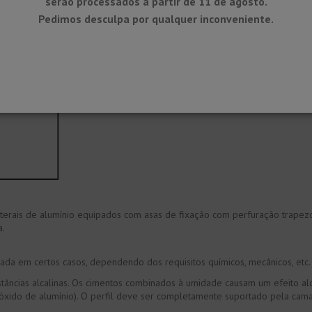
serão processados ​​a partir de 11 de agosto.
Pedimos desculpa por qualquer inconveniente.
laterais de alumínio equipados com asas de fixação com perfuração trap
a.
ada em certos casos, dependendo dos requisitos químicos, mecânicos, etc
ubstâncias alcalinas. Os cimentos combinados à umidade causam um efeito 
óxido de alumínio). O perfil deve ser completamente suportado pela cam