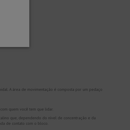
ezoidal. A área de movimentação é composta por um pedaço
. com quem você tem que lidar.
alcalino que, dependendo do nível de concentração e da
ada de contato com o bloco.