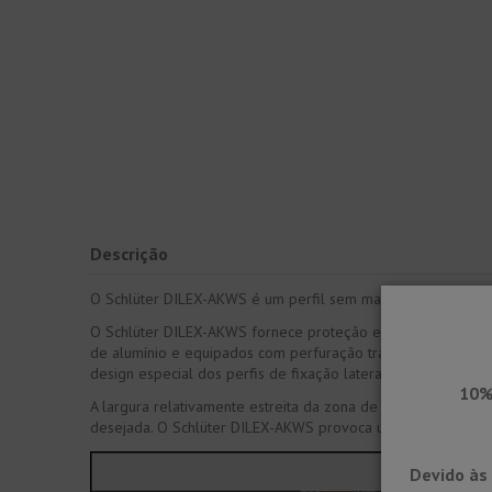
Descrição
O Schlüter DILEX-AKWS é um perfil sem manutenção para junt
O Schlüter DILEX-AKWS fornece proteção eficaz de borda para 
de alumínio e equipados com perfuração trapezoidal, são fi
design especial dos perfis de fixação laterais.
10%
A largura relativamente estreita da zona de movimento re
desejada. O Schlüter DILEX-AKWS provoca uma interrupção d
Devido às 