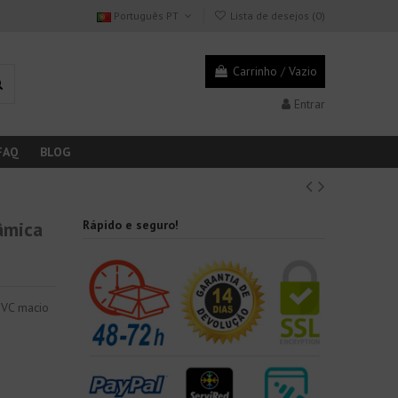
Português PT
Lista de desejos (
0
)
Carrinho
/
Vazio
Entrar
FAQ
BLOG
âmica
Rápido e seguro!
 PVC macio