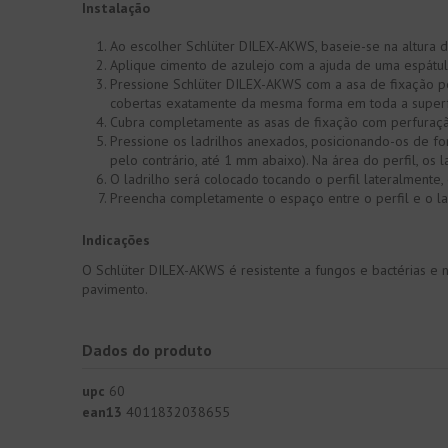
Instalação
Ao escolher Schlüter DILEX-AKWS, baseie-se na altura do
Aplique cimento de azulejo com a ajuda de uma espátul
Pressione Schlüter DILEX-AKWS com a asa de fixação pe
cobertas exatamente da mesma forma em toda a superf
Cubra completamente as asas de fixação com perfuração
Pressione os ladrilhos anexados, posicionando-os de fo
pelo contrário, até 1 mm abaixo). Na área do perfil, os
O ladrilho será colocado tocando o perfil lateralmente,
Preencha completamente o espaço entre o perfil e o l
Indicações
O Schlüter DILEX-AKWS é resistente a fungos e bactérias e
pavimento.
Dados do produto
upc
60
ean13
4011832038655