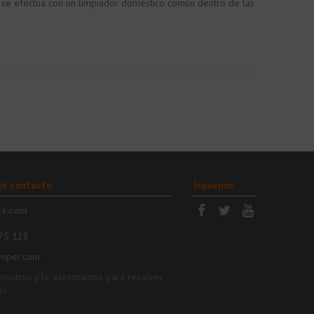
a se efectúa con un limpiador doméstico común dentro de las
de contacto
Síguenos
es.com
75 128
mper.com
nosotros y le asesoramos para resolver
es.