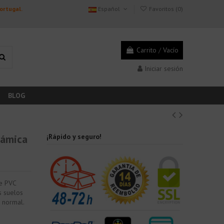
Portugal.
Español
Favoritos (
0
)
Carrito
/
Vacío
Iniciar sesión
BLOG
rámica
¡Rápido y seguro!
de PVC
s suelos
 normal.