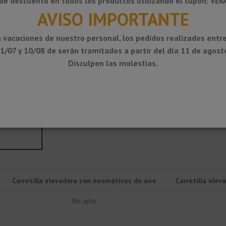
de descuento en todos los productos utilizando el cupón: VE
AVISO IMPORTANTE
 vacaciones de nuestro personal, los pedidos realizados entre
1/07 y 10/08 de serán tramitados a partir del día 11 de agost
Disculpen las molestias.
Carretilla elevadora con neumáticos de aire
Carretilla ele
No apto