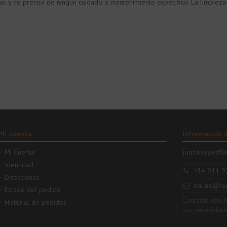
as y no precisa de ningún cuidado o mantenimiento específico. La limpiez
Mi cuenta
Información 
Mi Cuenta
juntasyperfil
Identidad
+34 911 9
Direcciones
online@cy
Estado del pedido
Contacte con 
Historial de pedidos
sus necesidad