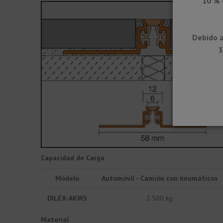
10 % 
Debido a
3
Capacidad de Carga
Módelo
Automóvil - Camión con neumáticos
DILEX-AKWS
2.500 kg
Material