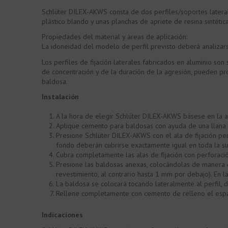
Schlüter DILEX-AKWS consta de dos perfiles/soportes latera
plástico blando y unas planchas de apriete de resina sintétic
Propiedades del material y áreas de aplicación:
La idoneidad del modelo de perfil previsto deberá analizars
Los perfiles de fijación laterales fabricados en aluminio so
de concentración y de la duración de la agresión, pueden pr
baldosa.
Instalación
A la hora de elegir Schlüter DILEX-AKWS básese en la a
Aplique cemento para baldosas con ayuda de una llana d
Presione Schlüter DILEX-AKWS con el ala de fijación pe
fondo deberán cubrirse exactamente igual en toda la su
Cubra completamente las alas de fijación con perforaci
Presione las baldosas anexas, colocándolas de manera q
revestimiento, al contrario hasta 1 mm por debajo). En l
La baldosa se colocará tocando lateralmente al perfil,
Rellene completamente con cemento de relleno el espaci
Indicaciones