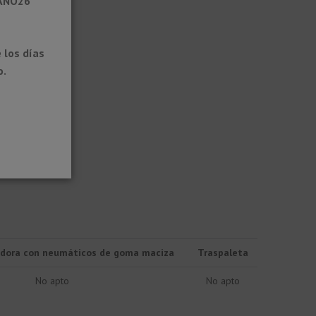
RANO26
 los días
o.
vadora con neumáticos de goma maciza
Traspaleta
No apto
No apto