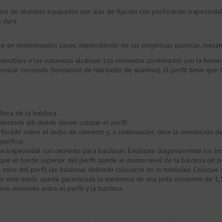
les de aluminio equipados con alas de fijación con perforación trapezoid
a dura.
e en determinados casos, dependiendo de las exigencias químicas, mecánic
n sensibles a las sustancias alcalinas. Los cementos combinados con la hu
ovocar corrosión (formación de hidróxido de aluminio). El perfil tiene qu
ltura de la baldosa.
entada allí donde desee colocar el perfil.
rforado sobre el lecho de cemento y, a continuación, dele la orientación 
perficie.
ón trapezoidal con cemento para baldosas. Emplaste diagonalmente los bra
ue el borde superior del perfil quede al mismo nivel de la baldosa (el p
a zona del perfil las baldosas deberán colocarse en su totalidad. Coloque s
 de este modo queda garantizada la existencia de una junta constante de 1
o existente entre el perfil y la baldosa.