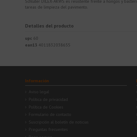
Schlüter DILEX-AKWS es resistente frente a hongos y bacteri
tareas de limpieza del pavimento.
Detalles del producto
upc
60
ean13
4011832038655
Información
Aviso legal
Política de privacidad
Política de Cookies
Formulario de contacto
Suscripción al boletín de noticias
Preguntas frecuentes