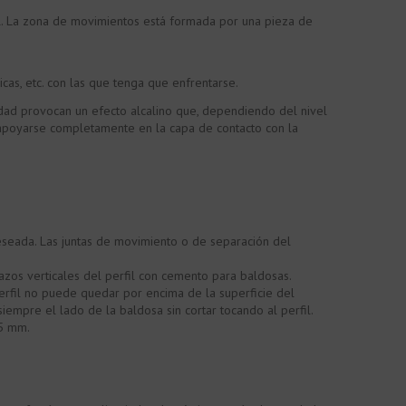
al. La zona de movimientos está formada por una pieza de
as, etc. con las que tenga que enfrentarse.
medad provocan un efecto alcalino que, dependiendo del nivel
e apoyarse completamente en la capa de contacto con la
deseada. Las juntas de movimiento o de separación del
zos verticales del perfil con cemento para baldosas.
erfil no puede quedar por encima de la superficie del
iempre el lado de la baldosa sin cortar tocando al perfil.
,5 mm.