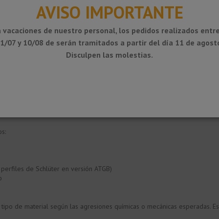
AVISO IMPORTANTE
 vacaciones de nuestro personal, los pedidos realizados entre
1/07 y 10/08 de serán tramitados a partir del día 11 de agost
Disculpen las molestias.
s:
 perfiles de Schlüter en versión ATGB)
o
tipo de material según las agresiones químicas o mecánicas esperadas. E