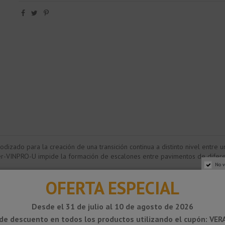
izado para la creación de una transición continua a distinto nivel entre un 
lüter-VINPRO-U impide la formación de escalones entre pavimentos de difere
No v
OFERTA ESPECIAL
Desde el 31 de julio al 10 de agosto de 2026
de descuento en todos los productos utilizando el cupón: VE