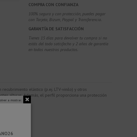
COMPRA CON CONFIANZA
100% segura y con protección, puedes pagar
con Tarjeta, Bizum,
Paypal y Transferencia.
GARANTÍA DE SATISFACCIÓN
Tienes 15 días para devolver tu compra si no
estás del todo satisfecho y 2 años de garantía
en todos nuestros productos.
recubrimiento elástico (p.ej. LTV-vinilo) y otros
ntes alturas. Además, el perfil proporciona una protección
olver a mostrar.
RANO26