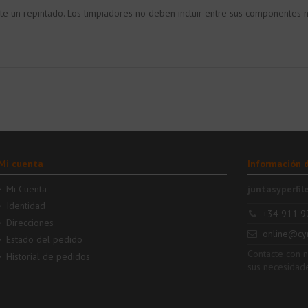
un repintado. Los limpiadores no deben incluir entre sus componentes ni ác
Mi cuenta
Información 
Mi Cuenta
juntasyperfil
Identidad
+34 911 9
Direcciones
online@cy
Estado del pedido
Contacte con 
Historial de pedidos
sus necesidad