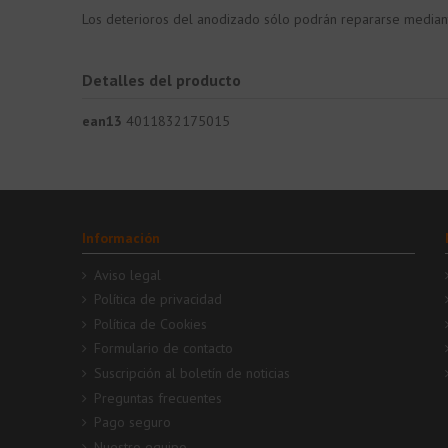
Los deterioros del anodizado sólo podrán repararse mediante 
Detalles del producto
ean13
4011832175015
Información
Aviso legal
Política de privacidad
Política de Cookies
Formulario de contacto
Suscripción al boletín de noticias
Preguntas frecuentes
Pago seguro
Nuestro equipo