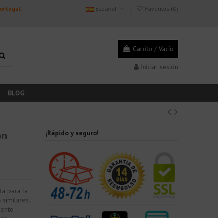
Portugal.
Español
Favoritos (
0
)
Carrito
/
Vacío
Iniciar sesión
BLOG
on
¡Rápido y seguro!
ta para la
 similares.
mento