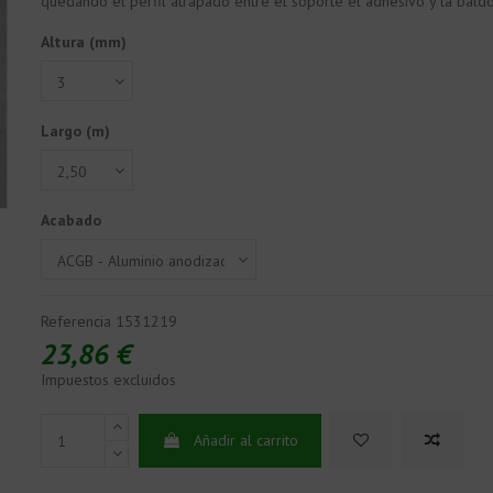
quedando el perfil atrapado entre el soporte el adhesivo y la bald
Altura (mm)
Largo (m)
Acabado
Referencia
1531219
23,86 €
Impuestos excluidos
Añadir al carrito