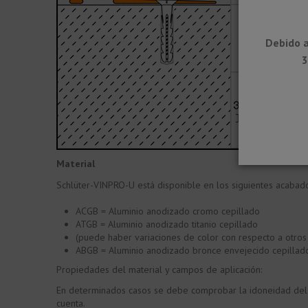
Debido a
3
Material
Schlüter-VINPRO-U está disponible en los siguientes acabado
ACGB = Aluminio anodizado cromo cepillado
ATGB = Aluminio anodizado titanio cepillado
(puede haber variaciones de color con respecto a otros
ABGB = Aluminio anodizado bronce envejecido cepillad
Propiedades del material y campos de aplicación:
En determinados casos se debe comprobar la idoneidad del 
cuenta.