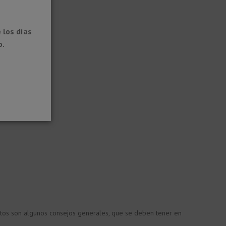
 los días
o.
stos son algunos consejos generales, que se deben tener en