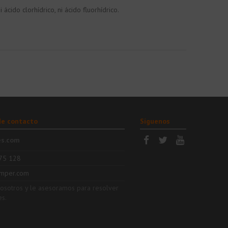
ido clorhídrico, ni ácido fluorhídrico.
de contacto
Síguenos
es.com
75 128
mper.com
nosotros y le asesoramos para resolver
es.