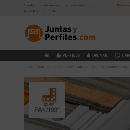
Condiciones de envío y plazos de entrega
Portes g
Aviso legal
Inicio
PERFILES
DRENAJE
LÁM
Inicio
Vierteaguas, canalones y albardillas
Accesorios para v