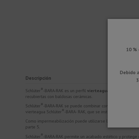
10 % 
Debido a
Descripción
3
®
Schlüter
-BARA-RAK es un perfil
vierteaguas para balcone
recubiertas con baldosas cerámicas.
®
Schlüter
-BARA-RAK se puede combinar con los perfiles de 
®
vierteagua Schlüter
-BARA- RAK, que se instalará gracias a 
Como impermeabilización puede utilizarse la lámina Schlüte
parte 5.
®
Schlüter
-BARA-RAK permite un acabado estético y protege 