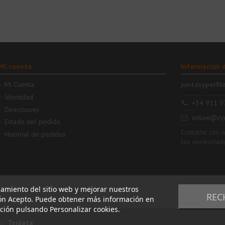
Mi cuenta
Información 
Mi Cuenta
juntasyperfil
Identidad
+34 911 9
Direcciones
online@cy
Estado del pedido
Contacte con 
Historial de pedidos
sus necesidad
namiento del sitio web y mejorar nuestros
REC
tón Acepto. Puede obtener más información en
ación pulsando Personalizar cookies.
or
Teidata