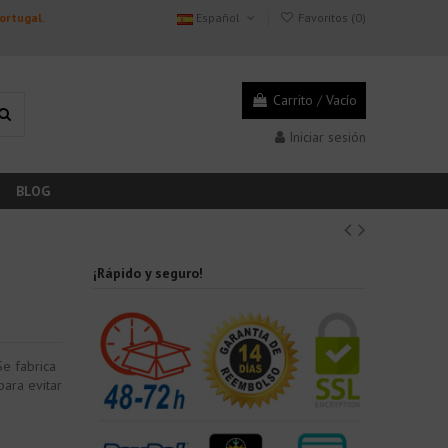
Portugal.
Español
Favoritos (
0
)
Carrito
/
Vacío
Iniciar sesión
BLOG
¡Rápido y seguro!
Se fabrica
para evitar