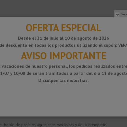
No v
OFERTA ESPECIAL
Desde el 31 de julio al 10 de agosto de 2026
de descuento en todos los productos utilizando el cupón: VE
AVISO IMPORTANTE
 vacaciones de nuestro personal, los pedidos realizados entre
1/07 y 10/08 de serán tramitados a partir del día 11 de agost
Disculpen las molestias.
s
como remate para los cantos vistos de los forjados en balcones y terraz
®
®
remate para cerámica Schlüter
-RONDEC o Schlüter
-JOLLY. Los cuales se
su ala de fijación perforada trapezoidalmente con un adhesivo tradicional 
®
r
-DITRA 25, del mismo modo que se utilizan productos químicos u otros
el borde de posibles agresiones mecánicas y de la intemperie.