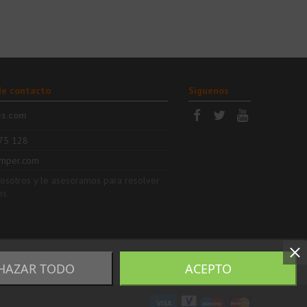
de contacto
Síguenos
es.com
75 128
mper.com
nosotros y le asesoramos para resolver
es.
HAZAR TODO
ACEPTO