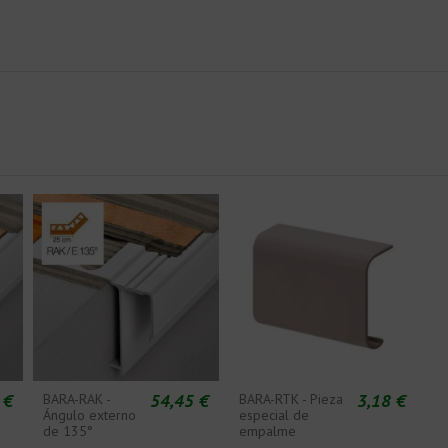
 €
54,45 €
3,18 €
BARA-RAK -
BARA-RTK - Pieza
Ángulo externo
especial de
de 135°
empalme