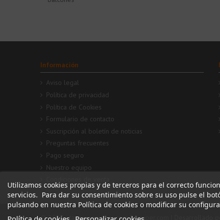
Información
Aviso legal
Política de privacidad
Política de Cookies
Formulario de contacto
Suscripción al boletín de noticias
Preguntas frecuentes
Pago seguro
Nuestro equipo
Condiciones de venta
Utilizamos cookies propias y de terceros para el correcto funcio
servicios. Para dar su consentimiento sobre su uso pulse el bo
pulsando en nuestra Política de cookies o modificar su configur
© 2023 - tapasyregistros.com | cymper.com | Desarrollado p
Política de cookies
Personalizar cookies