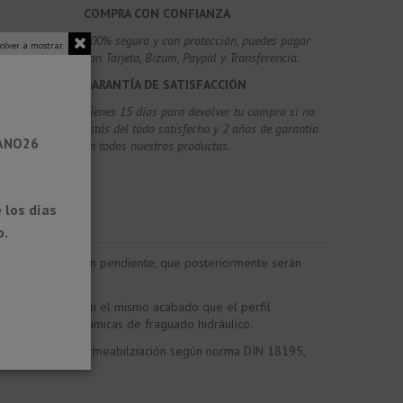
COMPRA CON CONFIANZA
100% segura y con protección, puedes pagar
olver a mostrar.
con Tarjeta, Bizum,
Paypal y Transferencia.
GARANTÍA DE SATISFACCIÓN
Tienes 15 días para devolver tu compra si no
estás del todo satisfecho y 2 años de garantía
RANO26
en todos nuestros productos.
 los días
o.
as construidas con pendiente, que posteriormente serán
 pueden utilizar en el mismo acabado que el perfil
para baldosas cerámicas de fraguado hidráulico.
 sistemas de impermeabilziación según norma DIN 18195,