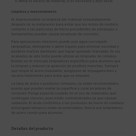
Retire el exceso de material, si es necesario y deje secar.
Limpieza y mantenimiento
Es imprescindible la limpieza del material inmediatamente
después de su instalación para evitar que los restos de mortero,
cemento o las partículas de hierro procedentes de estropajos o
herramientas puedan causar picaduras de corrosión.
Para aplicaciones interiores, puede usar agua con líquido
lavavajillas, detergente o jabón líquido para eliminar suciedad y
posibles huellas dactilares que hayan quedado marcadas. En los
acabados de alto brillo puede utilizar un limpiador de cristales.
Existen en el mercado limpiadores específicos para aluminio que
lo limpian y reducen la aparición de posibles manchas. Siempre
que limpie el acero inoxidable, asegúrese de enjuagarlo bien y
secarlo totalmente para evitar que se empañe.
La lana de acero o productos similares, no están recomendados,
puesto que pueden arañar la superficie y crear picaduras de
corrosión. Ponga especial cuidado en el uso de materiales que
contengan cloruros, pues están contraindicados ya que causan
oxidación. El ácido clorhídrico o los productos de hierro en contacto
prolongado tampoco están recomendados. Nunca use limpiadores
de acero común para aluminio.
Detalles del producto