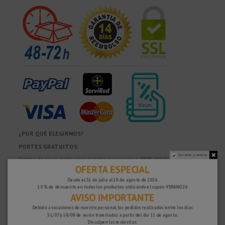
¿POR QUÉ ELEGIRNOS?
PORTES GRATUITOS
No volver a mostrar.
Costes de envío gratis para pedidos superiores a 100€. Válidos para España*,
OFERTA ESPECIAL
Andorra y Portugal*. (*Solo península)
ENVÍOS EN 48-72 HORAS
Desde el 31 de julio al 10 de agosto de 2026
10 % de descuento en todos los productos utilizando el cupón: VERANO26
Enviamos a toda Europa. Los pedidos recibidos durante el día, normalmente
AVISO IMPORTANTE
se despachan al día siguiente, para ser entregados en 48-72 horas en
Debido a vacaciones de nuestro personal, los pedidos realizados entre los días
Península una vez se han despachado. (Días laborales hábiles de lunes a
31/07 y 10/08 de serán tramitados a partir del día 11 de agosto.
viernes)
Disculpen las molestias.