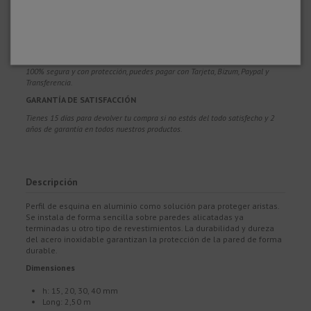
MÁS DE 20 AÑOS DE EXPERIENCIA
Te asesoramos y resolvemos tus dudas antes, durante y después de realizar
la compra, para que aciertes y disfrutes de tu producto.
COMPRA CON CONFIANZA
100% segura y con protección, puedes pagar con Tarjeta, Bizum,
Paypal y
Transferencia.
GARANTÍA DE SATISFACCIÓN
Tienes 15 días para devolver tu compra si no estás del todo satisfecho y 2
años de garantía en todos nuestros productos.
Descripción
Perfil de esquina en aluminio como solución para proteger aristas.
Se instala de forma sencilla sobre paredes alicatadas ya
terminadas u otro tipo de revestimientos. La durabilidad y dureza
del acero inoxidable garantizan la protección de la pared de forma
durable.
Dimensiones
h: 15, 20, 30, 40 mm
Long: 2,50 m