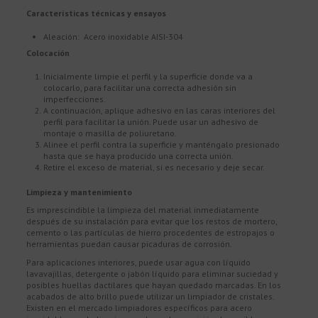
Características técnicas y ensayos
Aleación: Acero inoxidable AISI-304
Colocación
Inicialmente limpie el perfil y la superficie donde va a
colocarlo, para facilitar una correcta adhesión sin
imperfecciones.
A continuación, aplique adhesivo en las caras interiores del
perfil para facilitar la unión. Puede usar un adhesivo de
montaje o masilla de poliuretano.
Alinee el perfil contra la superficie y manténgalo presionado
hasta que se haya producido una correcta unión.
Retire el exceso de material, si es necesario y deje secar.
Limpieza y mantenimiento
Es imprescindible la limpieza del material inmediatamente
después de su instalación para evitar que los restos de mortero,
cemento o las partículas de hierro procedentes de estropajos o
herramientas puedan causar picaduras de corrosión.
Para aplicaciones interiores, puede usar agua con líquido
lavavajillas, detergente o jabón líquido para eliminar suciedad y
posibles huellas dactilares que hayan quedado marcadas. En los
acabados de alto brillo puede utilizar un limpiador de cristales.
Existen en el mercado limpiadores específicos para acero