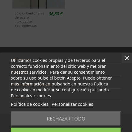
36,80 €
ECK-K - Cantoneras
de acero
inoxidable
sobrepuestas
Información
Utilizamos cookies propias y de terceros para el
correcto funcionamiento del sitio web y mejorar
nuestros servicios. Para dar su consentimiento
Mi cuenta
sobre su uso pulse el botón Acepto. Puede obtener
más información en pulsando en nuestra Política
Información de contacto
de cookies o modificar su configuración pulsando
Personalizar cookies.
Síguenos
Política de cookies
Personalizar cookies
RECHAZAR TODO
© 2023 - tapasyregistros.com | cymper.com | Desarrollado por