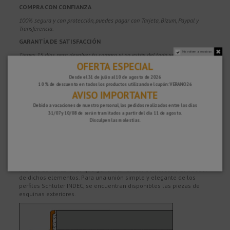
COMPRA CON CONFIANZA
100% segura y con protección, puedes pagar con Tarjeta, Bizum,
Paypal y
Transferencia.
GARANTÍA DE SATISFACCIÓN
No volver a mostrar.
Tienes 15 días para devolver tu compra si no estás del todo satisfecho y 2
años de garantía en todos nuestros productos.
OFERTA ESPECIAL
Desde el 31 de julio al 10 de agosto de 2026
10 % de descuento en todos los productos utilizando el cupón: VERANO26
AVISO IMPORTANTE
Descripción
Debido a vacaciones de nuestro personal, los pedidos realizados entre los días
31/07 y 10/08 de serán tramitados a partir del día 11 de agosto.
Perfil esquinero de aluminio anodizado Schlüter INDEC o perfiles
Disculpen las molestias.
decorativos para el remate de cantos y esquinas con recubrimiento
cerámico. La superficie visible en forma de esquina protege
eficazmente el recubrimiento cerámico de las cargas mecánicas.
La cantoneras para azulejos Schlüter INDEC se utilizan, tanto como
perfil de transición, como elemento de remate para puertas y
marcos de ventana. Lo que genera un efecto sombreado alrededor
de dichos elementos. Para una unión simple y elegante de los
perfiles Schlüter INDEC, se encuentran disponibles las piezas de
esquinas exteriores.