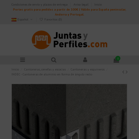
Condiciones de envío y plazos de entrega
Aviso legal
Inicio
Portes gratis para pedidos a partir de 100€ | Válido para España peninsular,
Andorra y Portugal.
Español
Favoritos (
0
)
0
Inicio
Cantoneras, cenefas y escocias
Cantoneras y esquineros
INDEC - Cantoneras de aluminio en forma de ángulo recto