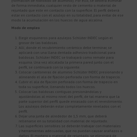
(formación de hidróxido de aluminio). Por ello, se deberá eliminar
de forma inmediata, cualquier resto de cemento o material de
rejuntado que este en contacto con la superficie. El perfil deberá
estar en contacto con el azulejo en su totalidad, para evitar de ese
modo la acumulación en los huecos de agua alcalina.
Modo de empleo
Elegir esquineros para azulejos Schlüter INDEC según el
grosor de las baldosas.
Allí, donde el recubrimiento cerámico debe terminar, se
aplicará con una llana dentada adhesivo tradicional para
baldosas. Schlüter INDEC se trabajará como remate para
esquina. Una vez alicatada la primera pared junto con el
perfil, se continuará con la siguiente.
Colocar cantoneras de aluminio Schlüter INDEC presionando y
alineando el ala de fijación perforada con forma de trapecio.
Cubrir el ala de fijación perforada con forma de trapecio en
toda su superficie, llenando todos los huecos.
Colocar las baldosas contiguas presionándolas y
ajustándolas al mismo nivel del perfil, de tal manera que la
parte superior del perfil quede enrasado con el revestimiento.
Los azulejos deberán estar completamente nivelados con el
perfil.
Dejar una junta de alrededor de 1,5 mm, que deberá
rellenarse en su totalidad con material de rejuntado.
Las superficies sensibles se deberán trabajar con materiales
y herramientas adecuadas, que no puedan causar arañazos o
daños. El mortero o material de rejuntado, se eliminará de