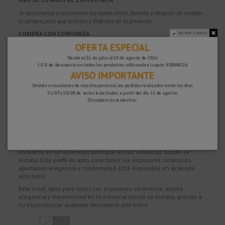
Te asesoramos y resolvemos tus dudas antes, durante y después de realizar
la compra, para que aciertes y disfrutes de tu producto.
COMPRA CON CONFIANZA
No volver a mostrar.
OFERTA ESPECIAL
100% segura y con protección, puedes pagar con Tarjeta, Bizum,
Paypal y
Transferencia.
Desde el 31 de julio al 10 de agosto de 2026
10 % de descuento en todos los productos utilizando el cupón: VERANO26
GARANTÍA DE SATISFACCIÓN
AVISO IMPORTANTE
Tienes 15 días para devolver tu compra si no estás del todo satisfecho y 2
Debido a vacaciones de nuestro personal, los pedidos realizados entre los días
años de garantía en todos nuestros productos.
31/07 y 10/08 de serán tramitados a partir del día 11 de agosto.
Disculpen las molestias.
Descripción
Listel en acero inoxidable AISI-304. Su amplia cara vista lo
convierte en un elemento principal en las estancias donde se
instala. Este perfil es apto para todos los espesores cerámicos,
aportando elegancia y modernidad. Está disponible en acabado
alto brillo.
Este listel, apto para todos los espesores cerámicos, aporta
elegancia y modernidad en la estancia donde se instala, gracias a
su espectacular acabado decorativo alto brillo.