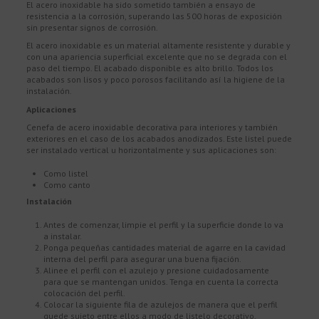
El acero inoxidable ha sido sometido también a ensayo de
resistencia a la corrosión, superando las 500 horas de exposición
sin presentar signos de corrosión.
El acero inoxidable es un material altamente resistente y durable y
con una apariencia superficial excelente que no se degrada con el
paso del tiempo. El acabado disponible es alto brillo. Todos los
acabados son lisos y poco porosos facilitando así la higiene de la
instalación.
Aplicaciones
Cenefa de acero inoxidable decorativa para interiores y también
exteriores en el caso de los acabados anodizados. Este listel puede
ser instalado vertical u horizontalmente y sus aplicaciones son:
Como listel
Como canto
Instalación
Antes de comenzar, limpie el perfil y la superficie donde lo va
a instalar.
Ponga pequeñas cantidades material de agarre en la cavidad
interna del perfil para asegurar una buena fijación.
Alinee el perfil con el azulejo y presione cuidadosamente
para que se mantengan unidos. Tenga en cuenta la correcta
colocación del perfil.
Colocar la siguiente fila de azulejos de manera que el perfil
quede sujeto entre ellos a modo de listelo decorativo.