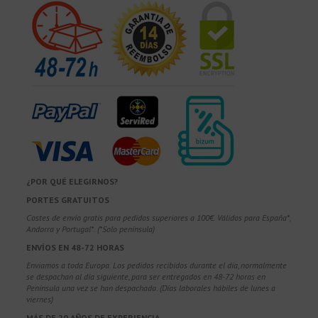
¿POR QUÉ ELEGIRNOS?
PORTES GRATUITOS
Costes de envío gratis para pedidos superiores a 100€. Válidos para España*,
Andorra y Portugal*. (*Solo península)
ENVÍOS EN 48-72 HORAS
Enviamos a toda Europa. Los pedidos recibidos durante el día, normalmente
se despachan al día siguiente, para ser entregados en 48-72 horas en
Península una vez se han despachado. (Días laborales hábiles de lunes a
viernes)
MÁS DE 20 AÑOS DE EXPERIENCIA