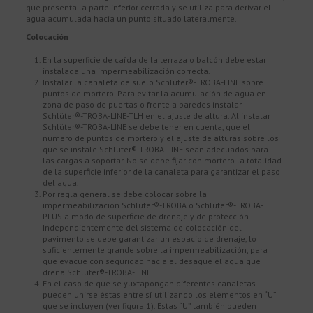
que presenta la parte inferior cerrada y se utiliza para derivar el
agua acumulada hacia un punto situado lateralmente.
Colocación
En la superficie de caída de la terraza o balcón debe estar
instalada una impermeabilización correcta.
Instalar la canaleta de suelo Schlüter®-TROBA-LINE sobre
puntos de mortero. Para evitar la acumulación de agua en
zona de paso de puertas o frente a paredes instalar
Schlüter®-TROBA-LINE-TLH en el ajuste de altura. Al instalar
Schlüter®-TROBA-LINE se debe tener en cuenta, que el
número de puntos de mortero y el ajuste de alturas sobre los
que se instale Schlüter®-TROBA-LINE sean adecuados para
las cargas a soportar. No se debe fijar con mortero la totalidad
de la superficie inferior de la canaleta para garantizar el paso
del agua.
Por regla general se debe colocar sobre la
impermeabilización Schlüter®-TROBA o Schlüter®-TROBA-
PLUS a modo de superficie de drenaje y de protección.
Independientemente del sistema de colocación del
pavimento se debe garantizar un espacio de drenaje, lo
suficientemente grande sobre la impermeabilización, para
que evacue con seguridad hacia el desagüe el agua que
drena Schlüter®-TROBA-LINE.
En el caso de que se yuxtapongan diferentes canaletas
pueden unirse éstas entre sí utilizando los elementos en “U”
que se incluyen (ver figura 1). Estas “U” también pueden