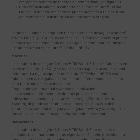
emplearse a modo de tapetas de remate final (ver figura 2).
Una vez posicionada la canaleta de suelo Schlüter®-TROBA-
LINE de la manera indicada se puede proceder a la ejecución
del recrecido o la instalación del pavimento elegido.
Refuerzo: Cuando se empleen las canaletas de desagüe Schlüter®-
TROBA-LINE-TL y –TGL en los anchos de 110mm o de 160mm puede
ser necesario, dependiendo de la carga a soportar por las mismas,
instalar el refuerzo Schlüter®-TROBA-LINE-TLV.
Material
La canaleta de desagüe Schlüter®-TROBA-LINE-TL está fabricada en
acero inoxidable 1.4301 y se fabrica con chapa de acero inoxidable
perforado. La rejilla superior de Schlüter®-TROBA-LINE-TLR está
fabricada en acero galvanizado. La parte inferior donde se inserta
está fabricada en acero inoxidable.
Propiedades del material y ámbito de aplicación:
La elección del elemento de drenaje previsto, en cuanto a
utilización e idoneidad y del ancho a elegir (75mm, 110mm,
160mm), depende directamente del proyecto. Para ello debe
valorarse la cantidad de agua a desaguar prevista y las exigencias
mecánicas o de otro tipo que deba cumplir el elemento.
Indicaciones
La canaleta de desagüe Schlüter®-TROBA-LINE no requiere de
cuidados ni de mantenimientos especiales. Se debe proceder a la
limpieza de la canaleta de desagüe y a eliminar posibles