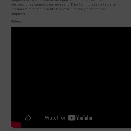
obstrucciones cuando sea necesario. Para la limpieza de la parte
inferior retirar simplemente la pieza superior y proceder a su
limpieza.
Vídeos