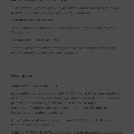
Te asesoramos y resolvemos tus dudas antes, durante y después de realizar
la compra, para que aciertes y disfrutes de tu producto.
COMPRA CON CONFIANZA
100% segura y con protección, puedes pagar con Tarjeta, Bizum,
Paypal y
Transferencia.
GARANTÍA DE SATISFACCIÓN
Tienes 15 días para devolver tu compra si no estás del todo satisfecho y 2
años de garantía en todos nuestros productos.
Descripción
Schlüter®-TROBA-LINE-TLG
La canaleta de desagüe Schlüter®-TROBA-LINE-TL es una canaleta
de drenaje de acero inoxidable, que puede ser instalado junto a las
puertas en balcones y terrazas, para así evitar agua
estancada. También son aptas como canaletas de agua para el
desagüe de grandes superficies.
Nota: Cada canal de drenaje Schlüter®-TROBA-LINE-TL lleva dos
tapones y un empalme.
Schlüter®-TROBA-LINE-TL es una canaleta de desagüe realizada en