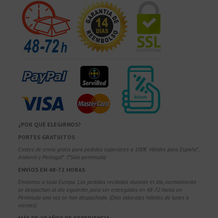
¿POR QUÉ ELEGIRNOS?
PORTES GRATUITOS
Costes de envío gratis para pedidos superiores a 100€. Válidos para España*,
Andorra y Portugal*. (*Solo península)
ENVÍOS EN 48-72 HORAS
Enviamos a toda Europa. Los pedidos recibidos durante el día, normalmente
se despachan al día siguiente, para ser entregados en 48-72 horas en
Península una vez se han despachado. (Días laborales hábiles de lunes a
viernes)
MÁS DE 20 AÑOS DE EXPERIENCIA