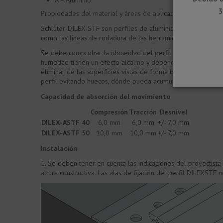
3
Propiedades del material y áreas de aplicación:
Schlüter-DILEX-STF son perfiles de aluminio. En el caso de l
como las líneas de rodadura de las herramientas. Estas caract
Se debe comprobar la idoneidad del perfil DILEX-STF según 
humedad tienen un efecto alcalino y dependiendo del nivel 
eliminar de las superficies vistas de forma inmediata cualq
perfil evitando huecos, dónde pueda acumularse agua alcali
Capacidad de absorción del movimiento
Compresión
Tracción
Desnivel
DILEX-ASTF 40
6,0 mm
6,0 mm
+/- 7,0 mm
DILEX-ASTF 50
10,0 mm
10,0 mm
+/- 7,0 mm
Instalación
1. Se deben tener en cuenta las indicaciones del proyectista 
altura constructiva. Las alas de fijación del perfil DILEXSTF 