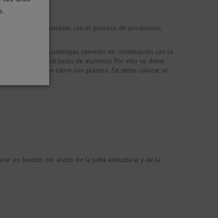
o.
rcas visuales relacionadas con el proceso de producción,
los productos.
s. Materiales que contengan cemento en combinación con la
(formación de hidróxido de aluminio). Por ello se debe
cadas no se deben cubrir con plástico. Se debe colocar el
nar en función del ancho de la junta estructural y de la