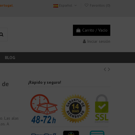
Portugal.
Español
Favoritos (
0
)
Carrito
/
Vacío
Iniciar sesión
BLOG
l de
¡Rápido y seguro!
o. Las alas
los. A