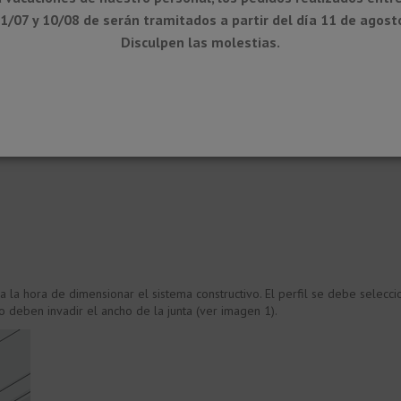
1/07 y 10/08 de serán tramitados a partir del día 11 de agost
Disculpen las molestias.
as superficies metálicas de aluminio sin tratar, no se pueden evitar las ma
erísticas son propias de la fabricación y no afectan a la funcionalidad de 
las cargas químicas esperadas. El aluminio es sensible a medios alcalino
de concentración y del tiempo de exposición pueden provocar corrosiones 
uier resto de mortero de rejuntado o de adhesivo. Las baldosas recién colo
na.
a la hora de dimensionar el sistema constructivo. El perfil se debe seleccio
no deben invadir el ancho de la junta (ver imagen 1).